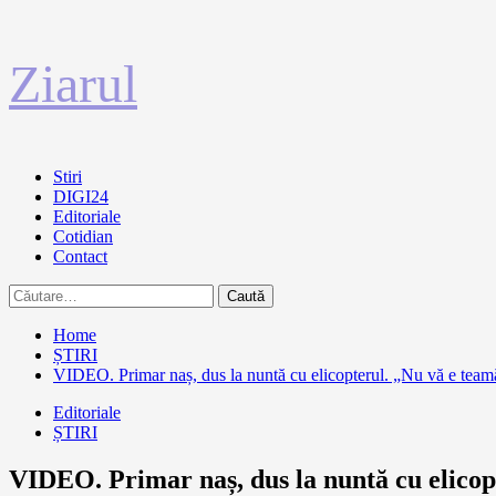
Sari
Ziarul
la
conținut
Primary
Stiri
Menu
DIGI24
Editoriale
Cotidian
Contact
Caută
după:
Home
ȘTIRI
VIDEO. Primar naș, dus la nuntă cu elicopterul. „Nu vă e teamă 
Editoriale
ȘTIRI
VIDEO. Primar naș, dus la nuntă cu elicopt