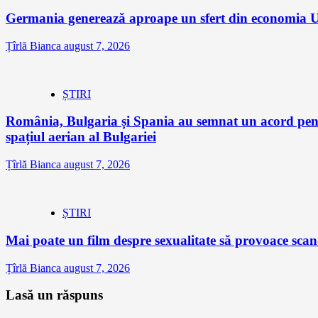
Germania generează aproape un sfert din economia Un
Țîrlă Bianca
august 7, 2026
ȘTIRI
România, Bulgaria și Spania au semnat un acord pentr
spațiul aerian al Bulgariei
Țîrlă Bianca
august 7, 2026
ȘTIRI
Mai poate un film despre sexualitate să provoace sc
Țîrlă Bianca
august 7, 2026
Lasă un răspuns