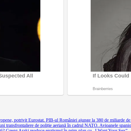
pene, potrivit Eurostat. PIB-ul României ajunge la 380 de miliarde de
 transfrontaliere de poliție aeriană în cadrul NATO. Avioanele spaniole 
026? Gregg Araki readuce erotismul în prim-plan cu „I Want Your Sex”