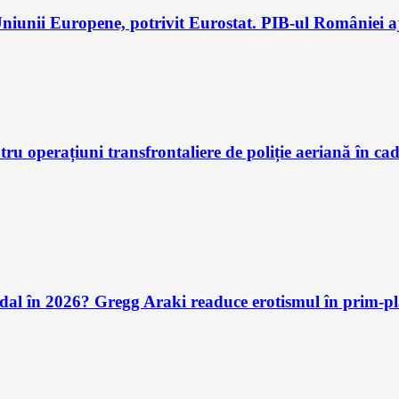
iunii Europene, potrivit Eurostat. PIB-ul României aj
u operațiuni transfrontaliere de poliție aeriană în ca
andal în 2026? Gregg Araki readuce erotismul în prim-