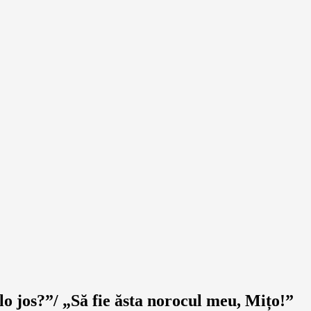
o jos?”/ „Să fie ăsta norocul meu, Mițo!”