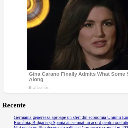
Recente
Germania generează aproape un sfert din economia Uniunii Euro
România, Bulgaria și Spania au semnat un acord pentru operațiuni
Mai poate un film despre sexualitate să provoace scandal în 2