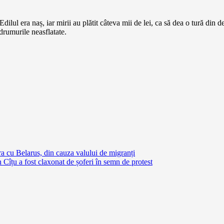
Edilul era naș, iar mirii au plătit câteva mii de lei, ca să dea o tură din
 drumurile neasflatate.
ra cu Belarus, din cauza valului de migranți
 Cîțu a fost claxonat de șoferi în semn de protest