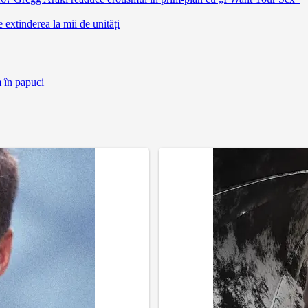
extinderea la mii de unități
m în papuci