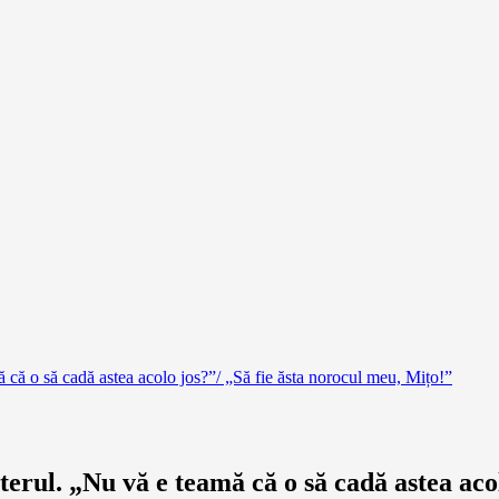
că o să cadă astea acolo jos?”/ „Să fie ăsta norocul meu, Mițo!”
erul. „Nu vă e teamă că o să cadă astea acol