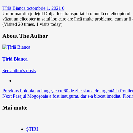
Țîrlă Bianca
octombrie 1, 2021
0
Un primar din județul Dolj a fost transportat la o nuntă cu elicopterul. 
văzut un elicopter în satul lor, care are încă multe probleme, cum ar fi
(Visited 20 times, 1 visits today)
About The Author
Țîrlă Bianca
See author's posts
Continue
Previous
Polonia prelungeşte cu 60 de zile starea de urgenţă la frontie
Next
Pasajul Mogoșoaia a fost inaugurat, dar s-a blocat imediat. Florin
Reading
Mai multe
ȘTIRI