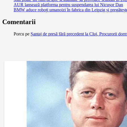
AUR lansează platforma pentru suspendarea lui Nicușor Dan
BMW aduce roboți umanoizi în fabrica din Leipzig și pregătește 
Comentarii
Porcu
pe
Șantaj de presă fără precedent la Cluj. Procurorii dor