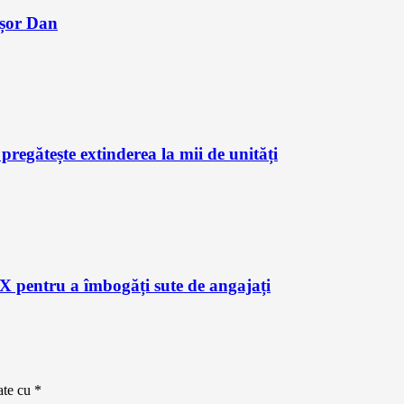
ușor Dan
regătește extinderea la mii de unități
X pentru a îmbogăți sute de angajați
ate cu
*