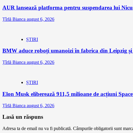
AUR lansează platforma pentru suspendarea lui Nic
Țîrlă Bianca
august 6, 2026
ȘTIRI
BMW aduce roboți umanoizi în fabrica din Leipzig și p
Țîrlă Bianca
august 6, 2026
ȘTIRI
Elon Musk eliberează 911,5 milioane de acțiuni Space
Țîrlă Bianca
august 6, 2026
Lasă un răspuns
Adresa ta de email nu va fi publicată.
Câmpurile obligatorii sunt marc