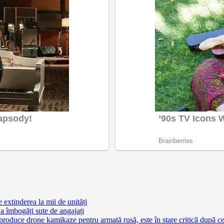
extinderea la mii de unități
a îmbogăți sute de angajați
 produce drone kamikaze pentru armată rusă, este în stare critică după c