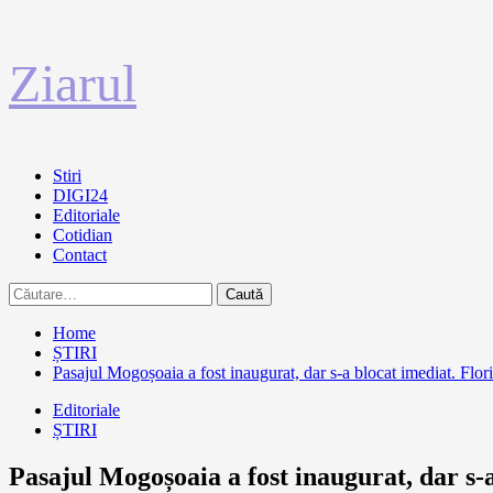
Sari
Ziarul
la
conținut
Primary
Stiri
Menu
DIGI24
Editoriale
Cotidian
Contact
Caută
după:
Home
ȘTIRI
Pasajul Mogoșoaia a fost inaugurat, dar s-a blocat imediat. Flori
Editoriale
ȘTIRI
Pasajul Mogoșoaia a fost inaugurat, dar s-a