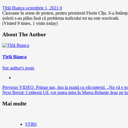
Țîrlă Bianca
octombrie 1, 2021
0
Claxoane în semn de protest, pentru premierul Florin Cîțu. S-a întâmpla
șoferii s-au plâns însă că problema traficului tot nu este rezolvată.
(Visited 9 times, 1 visits today)
About The Author
Țîrlă Bianca
See author's posts
Continue
Previous
VIDEO. Primar naș, dus la nuntă cu elicopterul. „Nu vă e tea
Next
Brexit: Cetățenii UE vor putea intra în Marea Britanie doar pe b
Reading
Mai multe
ȘTIRI