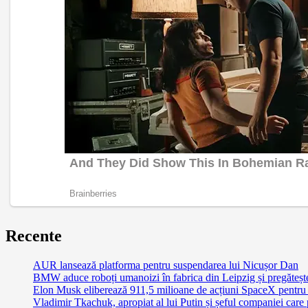
Recente
AUR lansează platforma pentru suspendarea lui Nicușor Dan
BMW aduce roboți umanoizi în fabrica din Leipzig și pregătește 
Elon Musk eliberează 911,5 milioane de acțiuni SpaceX pentru 
Vladimir Tkachuk, apropiat al lui Putin și șeful companiei care