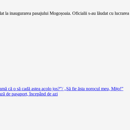
t la inaugurarea pasajului Mogoșoaia. Oficialii s-au lăudat cu lucrarea 
mă că o să cadă astea acolo jos?”/ „Să fie ăsta norocul meu, Mițo!”
ază de pașaport, începând de azi