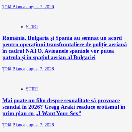
Țîrlă Bianca
august 7, 2026
ȘTIRI
România, Bulgaria și Spania au semnat un acord
pentru operațiuni transfrontaliere de poliție aeriană
în cadrul NATO. Avioanele spaniole vor putea
patrula și în spațiul aerian al Bulgariei
Țîrlă Bianca
august 7, 2026
ȘTIRI
Mai poate un film despre sexualitate să provoace
scandal în 2026? Gregg Araki readuce erotismul în
prim-plan cu „I Want Your Sex”
Țîrlă Bianca
august 7, 2026