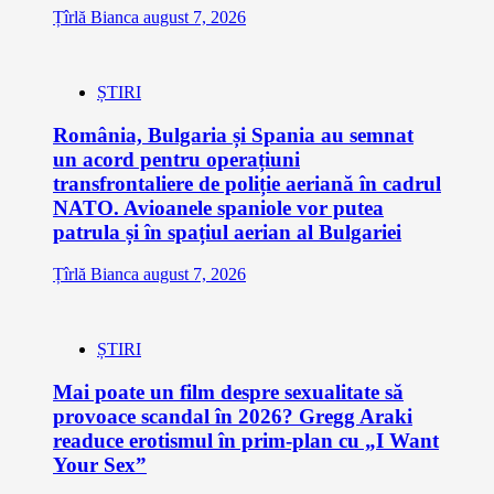
Țîrlă Bianca
august 7, 2026
ȘTIRI
România, Bulgaria și Spania au semnat
un acord pentru operațiuni
transfrontaliere de poliție aeriană în cadrul
NATO. Avioanele spaniole vor putea
patrula și în spațiul aerian al Bulgariei
Țîrlă Bianca
august 7, 2026
ȘTIRI
Mai poate un film despre sexualitate să
provoace scandal în 2026? Gregg Araki
readuce erotismul în prim-plan cu „I Want
Your Sex”