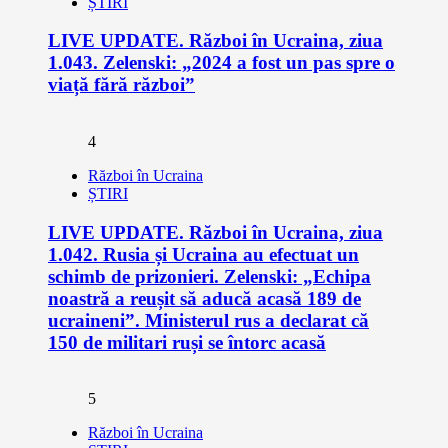
ȘTIRI
LIVE UPDATE. Război în Ucraina, ziua
1.043. Zelenski: „2024 a fost un pas spre o
viață fără război”
4
Război în Ucraina
ȘTIRI
LIVE UPDATE. Război în Ucraina, ziua
1.042. Rusia și Ucraina au efectuat un
schimb de prizonieri. Zelenski: „Echipa
noastră a reușit să aducă acasă 189 de
ucraineni”. Ministerul rus a declarat că
150 de militari ruși se întorc acasă
5
Război în Ucraina