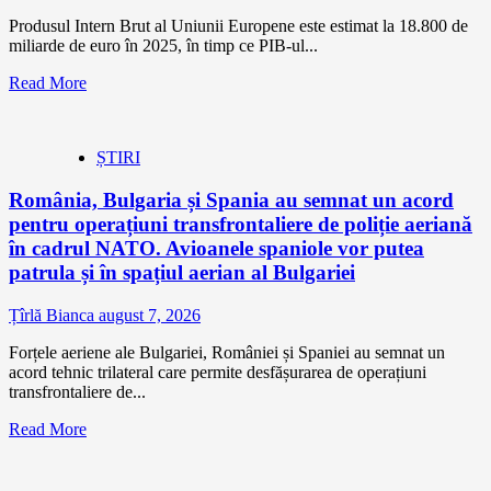
Produsul Intern Brut al Uniunii Europene este estimat la 18.800 de
miliarde de euro în 2025, în timp ce PIB-ul...
Read More
ȘTIRI
România, Bulgaria și Spania au semnat un acord
pentru operațiuni transfrontaliere de poliție aeriană
în cadrul NATO. Avioanele spaniole vor putea
patrula și în spațiul aerian al Bulgariei
Țîrlă Bianca
august 7, 2026
Forțele aeriene ale Bulgariei, României și Spaniei au semnat un
acord tehnic trilateral care permite desfășurarea de operațiuni
transfrontaliere de...
Read More