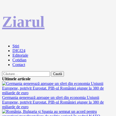
Sari
Ziarul
la
conținut
Primary
Stiri
Menu
DIGI24
Editoriale
Cotidian
Contact
Caută
după:
Ultimele articole
Germania generează aproape un sfert din economia Uniunii
Europene, potrivit Eurostat. PIB-ul României ajunge la 380 de
miliarde de euro