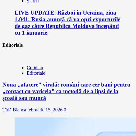
ȘTIRI
LIVE UPDATE. Război în Ucraina, ziua
1.041. Rusia anunță că va opri exporturile
de gaz către Republica Moldova începând
cu 1 ianuarie
Editoriale
Cotidian
Editoriale
Noua „afacere” virală: români care cer bani pentru
„contact cu varicela” ca metodă de a lipsi de la
școală sau muncă
Țîrlă Bianca
februarie 15, 2026
0