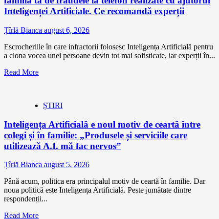
familia ta de fraudele la telefon realizate cu ajutorul
Inteligenței Artificiale. Ce recomandă experții
Țîrlă Bianca
august 6, 2026
Escrocheriile în care infractorii folosesc Inteligența Artificială pentru
a clona vocea unei persoane devin tot mai sofisticate, iar experții în...
Read More
ȘTIRI
Inteligența Artificială e noul motiv de ceartă între
colegi și în familie: „Produsele și serviciile care
utilizează A.I. mă fac nervos”
Țîrlă Bianca
august 5, 2026
Până acum, politica era principalul motiv de ceartă în familie. Dar
noua politică este Inteligența Artificială. Peste jumătate dintre
respondenții...
Read More