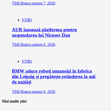
Țîrlă Bianca
august 7, 2026
ȘTIRI
AUR lansează platforma pentru
suspendarea lui Nicușor Dan
Țîrlă Bianca
august 6, 2026
ȘTIRI
BMW aduce roboți umanoizi în fabrica
din Leipzig și pregătește extinderea la mii
de unități
Țîrlă Bianca
august 6, 2026
Mai multe știri