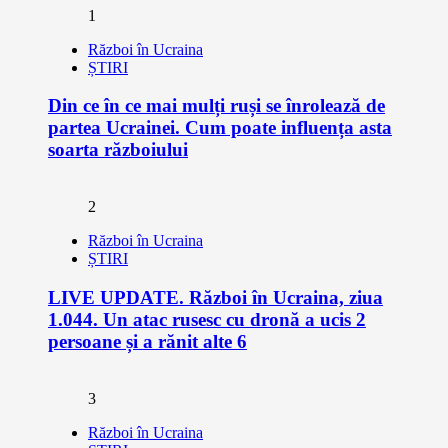
1
Război în Ucraina
ȘTIRI
Din ce în ce mai mulți ruși se înrolează de
partea Ucrainei. Cum poate influența asta
soarta războiului
2
Război în Ucraina
ȘTIRI
LIVE UPDATE. Război în Ucraina, ziua
1.044. Un atac rusesc cu dronă a ucis 2
persoane și a rănit alte 6
3
Război în Ucraina