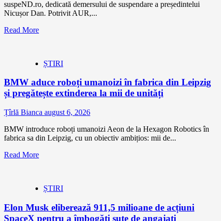
suspeND.ro, dedicată demersului de suspendare a președintelui
Nicușor Dan. Potrivit AUR,...
Read More
ȘTIRI
BMW aduce roboți umanoizi în fabrica din Leipzig
și pregătește extinderea la mii de unități
Țîrlă Bianca
august 6, 2026
BMW introduce roboți umanoizi Aeon de la Hexagon Robotics în
fabrica sa din Leipzig, cu un obiectiv ambițios: mii de...
Read More
ȘTIRI
Elon Musk eliberează 911,5 milioane de acțiuni
SpaceX pentru a îmbogăți sute de angajați