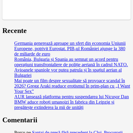
Recente
Germania generează aproape un sfert din economia Uniunii
Europene, potrivit Eurostat. PIB-ul României ajunge la 380
de miliarde de euro
România, Bulgaria și Spania au semnat un acord pentru
operațiuni transfrontaliere de poliție aeriană în cadrul NATO.
Avioanele spaniole vor putea patrula și în spațiul aerian al
Bulgariei
Mai poate un film despre sexualitate să provoace scandal în
2026? Gregg Araki readuce erotismul în prim-plan cu „I Want
Your Sex”
AUR lansează platforma pentru suspendarea lui Nicușor Dan
BMW aduce roboți umanoizi în fabrica din Leipzig și
pregătește extinderea la mii de unități
Comentarii
Porcu
pe
Șantaj de presă fără precedent la Cluj. Procurorii