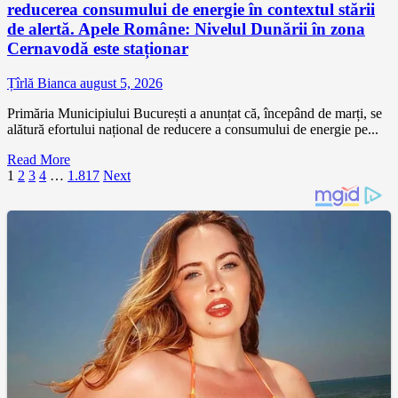
reducerea consumului de energie în contextul stării
de alertă. Apele Române: Nivelul Dunării în zona
Cernavodă este staționar
Țîrlă Bianca
august 5, 2026
Primăria Municipiului București a anunțat că, începând de marți, se
alătură efortului național de reducere a consumului de energie pe...
Read More
Paginație
1
2
3
4
…
1.817
Next
articole