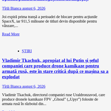
Țîrlă Bianca
august 6, 2026
Joi expiră prima tranșă a perioadei de blocare pentru acțiunile
SpaceX, iar 911,5 milioane de titluri devin disponibile pentru
vânzare,...
Read More
ȘTIRI
Vladimir Tkachuk, apropiat al lui Putin și șeful
companiei care produce drone kamikaze pentru
armată rusă, este în stare critică după ce mașina sa a
explodat
Țîrlă Bianca
august 6, 2026
Vladimir Tkachuk, directorul companiei ruse Uraldronzavod, care
produce dronele kamikaze FPV „Ghoul” („Upyr”) folosite de
armata rusă în războiul din...