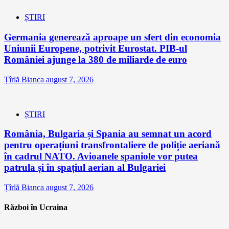
ȘTIRI
Germania generează aproape un sfert din economia
Uniunii Europene, potrivit Eurostat. PIB-ul
României ajunge la 380 de miliarde de euro
Țîrlă Bianca
august 7, 2026
ȘTIRI
România, Bulgaria și Spania au semnat un acord
pentru operațiuni transfrontaliere de poliție aeriană
în cadrul NATO. Avioanele spaniole vor putea
patrula și în spațiul aerian al Bulgariei
Țîrlă Bianca
august 7, 2026
Război în Ucraina