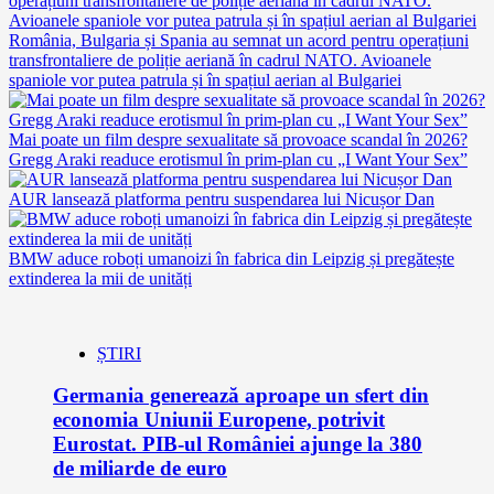
România, Bulgaria și Spania au semnat un acord pentru operațiuni
transfrontaliere de poliție aeriană în cadrul NATO. Avioanele
spaniole vor putea patrula și în spațiul aerian al Bulgariei
Mai poate un film despre sexualitate să provoace scandal în 2026?
Gregg Araki readuce erotismul în prim-plan cu „I Want Your Sex”
AUR lansează platforma pentru suspendarea lui Nicușor Dan
BMW aduce roboți umanoizi în fabrica din Leipzig și pregătește
extinderea la mii de unități
ȘTIRI
Germania generează aproape un sfert din
economia Uniunii Europene, potrivit
Eurostat. PIB-ul României ajunge la 380
de miliarde de euro