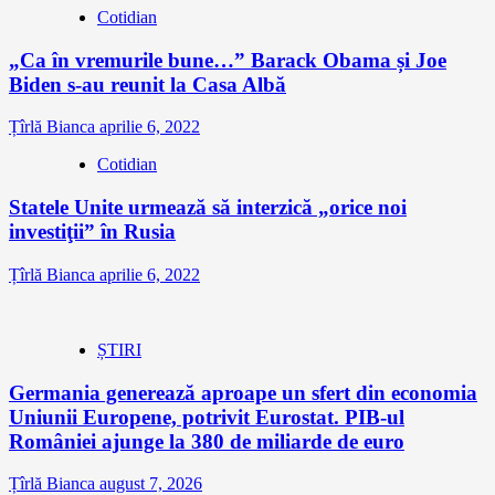
Cotidian
„Ca în vremurile bune…” Barack Obama și Joe
Biden s-au reunit la Casa Albă
Țîrlă Bianca
aprilie 6, 2022
Cotidian
Statele Unite urmează să interzică „orice noi
investiţii” în Rusia
Țîrlă Bianca
aprilie 6, 2022
ȘTIRI
Germania generează aproape un sfert din economia
Uniunii Europene, potrivit Eurostat. PIB-ul
României ajunge la 380 de miliarde de euro
Țîrlă Bianca
august 7, 2026