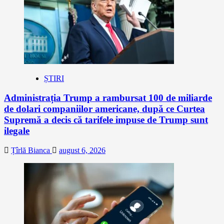
ȘTIRI
Administrația Trump a rambursat 100 de miliarde
de dolari companiilor americane, după ce Curtea
Supremă a decis că tarifele impuse de Trump sunt
ilegale
Țîrlă Bianca
august 6, 2026