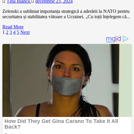
Țîrlă Bianca
decembrie 23, 2024
Zelenski a subliniat importanța strategică a aderării la NATO pentru
securitatea și stabilitatea viitoare a Ucrainei. „Cu toții înțelegem că...
Read More
Paginație
1
2
3
4
5
Next
articole