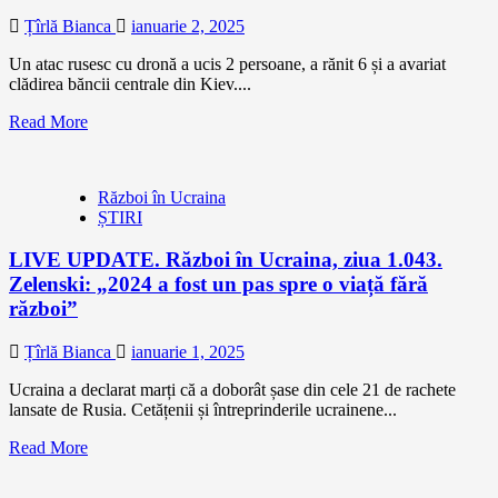
Țîrlă Bianca
ianuarie 2, 2025
Un atac rusesc cu dronă a ucis 2 persoane, a rănit 6 și a avariat
clădirea băncii centrale din Kiev....
Read More
Război în Ucraina
ȘTIRI
LIVE UPDATE. Război în Ucraina, ziua 1.043.
Zelenski: „2024 a fost un pas spre o viață fără
război”
Țîrlă Bianca
ianuarie 1, 2025
Ucraina a declarat marți că a doborât șase din cele 21 de rachete
lansate de Rusia. Cetățenii și întreprinderile ucrainene...
Read More