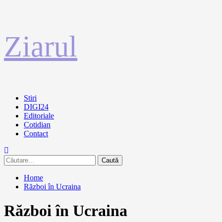
Sari
Ziarul
la
conținut
Primary
Stiri
Menu
DIGI24
Editoriale
Cotidian
Contact
Caută
după:
Home
Război în Ucraina
Război în Ucraina