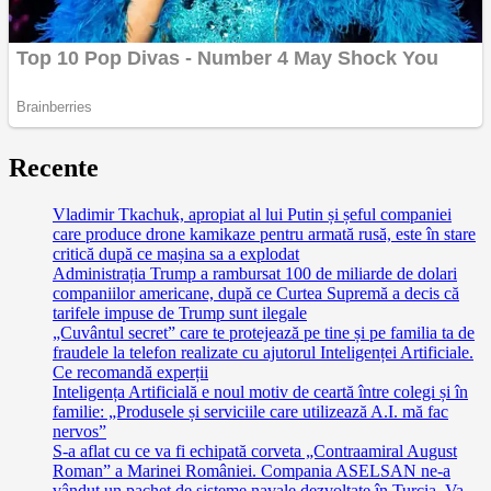
Recente
Vladimir Tkachuk, apropiat al lui Putin și șeful companiei
care produce drone kamikaze pentru armată rusă, este în stare
critică după ce mașina sa a explodat
Administrația Trump a rambursat 100 de miliarde de dolari
companiilor americane, după ce Curtea Supremă a decis că
tarifele impuse de Trump sunt ilegale
„Cuvântul secret” care te protejează pe tine și pe familia ta de
fraudele la telefon realizate cu ajutorul Inteligenței Artificiale.
Ce recomandă experții
Inteligența Artificială e noul motiv de ceartă între colegi și în
familie: „Produsele și serviciile care utilizează A.I. mă fac
nervos”
S-a aflat cu ce va fi echipată corveta „Contraamiral August
Roman” a Marinei României. Compania ASELSAN ne-a
vândut un pachet de sisteme navale dezvoltate în Turcia. Va