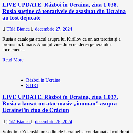
LIVE UPDATE. Război în Ucraina, ziua 1.038.
Rusia susține că tentativele de asasinat din Ucraina
au fost dejucate
Țîrlă Bianca
decembrie 27, 2024
Rusia a catalogat atacul asupra lui Kirillov ca un act terorist și a
promis răzbunare. Anunțul vine după uciderea generalului-
locotenent...
Read More
Război în Ucraina
ȘTIRI
LIVE UPDATE. Război în Ucraina, ziua 1.037.
Rusia a lansat un atac masiv „inuman” asupra
Ucrainei în ziua de Crăciun
Țîrlă Bianca
decembrie 26, 2024
Volodimir Zelenski, președintele Ucrainei, a condamnat atacul drept