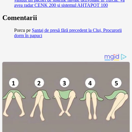
avea radar CENK 200 şi sistemul AHTAPOT 100
Comentarii
Porcu
pe
Șantaj de presă fără precedent la Cluj. Procurorii
dorm în papuci