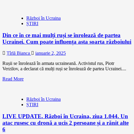
Război în Ucraina
ȘTIRI
Din ce în ce mai mulți ruși se înrolează de partea
Ucrainei. Cum poate influența asta soarta războiului
Țîrlă Bianca
ianuarie 2, 2025
Rușii se înrolează în armata ucraineană. Activistul rus, Piotr
Verzilov, a declarat că mulți ruși se înrolează de partea Ucrainei....
Read More
Război în Ucraina
ȘTIRI
LIVE UPDATE. Război în Ucraina, ziua 1.044. Un
atac rusesc cu dronă a ucis 2 persoane și a rănit alte
6