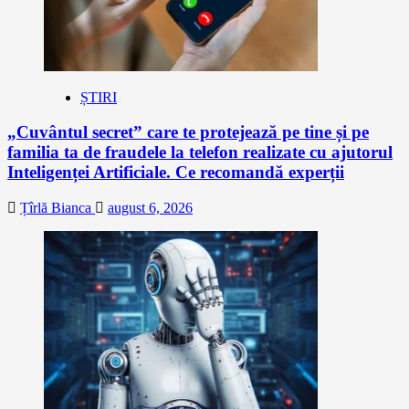
ȘTIRI
„Cuvântul secret” care te protejează pe tine și pe
familia ta de fraudele la telefon realizate cu ajutorul
Inteligenței Artificiale. Ce recomandă experții
Țîrlă Bianca
august 6, 2026