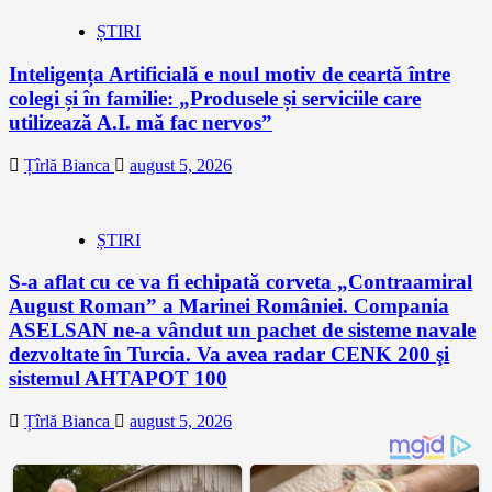
ȘTIRI
Inteligența Artificială e noul motiv de ceartă între
colegi și în familie: „Produsele și serviciile care
utilizează A.I. mă fac nervos”
Țîrlă Bianca
august 5, 2026
ȘTIRI
S-a aflat cu ce va fi echipată corveta „Contraamiral
August Roman” a Marinei României. Compania
ASELSAN ne-a vândut un pachet de sisteme navale
dezvoltate în Turcia. Va avea radar CENK 200 şi
sistemul AHTAPOT 100
Țîrlă Bianca
august 5, 2026