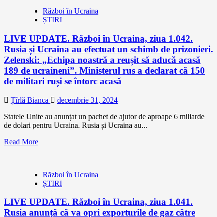
Război în Ucraina
ȘTIRI
LIVE UPDATE. Război în Ucraina, ziua 1.042.
Rusia și Ucraina au efectuat un schimb de prizonieri.
Zelenski: „Echipa noastră a reușit să aducă acasă
189 de ucraineni”. Ministerul rus a declarat că 150
de militari ruși se întorc acasă
Țîrlă Bianca
decembrie 31, 2024
Statele Unite au anunțat un pachet de ajutor de aproape 6 miliarde
de dolari pentru Ucraina. Rusia și Ucraina au...
Read More
Război în Ucraina
ȘTIRI
LIVE UPDATE. Război în Ucraina, ziua 1.041.
Rusia anunță că va opri exporturile de gaz către