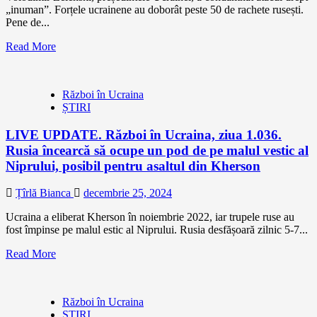
„inuman”. Forțele ucrainene au doborât peste 50 de rachete rusești.
Pene de...
Read More
Război în Ucraina
ȘTIRI
LIVE UPDATE. Război în Ucraina, ziua 1.036.
Rusia încearcă să ocupe un pod de pe malul vestic al
Niprului, posibil pentru asaltul din Kherson
Țîrlă Bianca
decembrie 25, 2024
Ucraina a eliberat Kherson în noiembrie 2022, iar trupele ruse au
fost împinse pe malul estic al Niprului. Rusia desfășoară zilnic 5-7...
Read More
Război în Ucraina
ȘTIRI