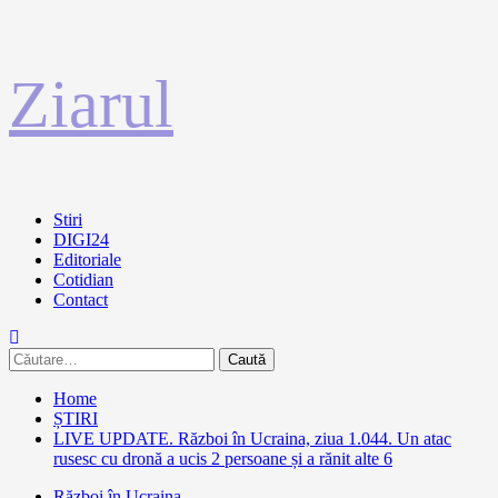
Sari
Ziarul
la
conținut
Primary
Stiri
Menu
DIGI24
Editoriale
Cotidian
Contact
Caută
după:
Home
ȘTIRI
LIVE UPDATE. Război în Ucraina, ziua 1.044. Un atac
rusesc cu dronă a ucis 2 persoane și a rănit alte 6
Război în Ucraina