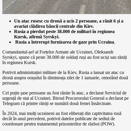
Un atac rusesc cu dronă a ucis 2 persoane, a rănit 6 și a
avariat clădirea băncii centrale din Kiev.
Rusia a pierdut peste 38.000 de militari în regiunea
Kursk, afirmă Syrskyi.
Rusia a întrerupt furnizarea de gaze prin Ucraina
.
Comandantul-șef al Forțelor Armate ale Ucrainei, Oleksandr
Syrskyi, spune că peste 38.000 de soldați ruși au fost uciși sau răniți
în regiunea Kursk.
Potrivit administrației militare de la Kiev, Rusia a lansat un atac cu
dronă asupra orașului în dimineața zilei de 1 ianuarie, omorând două
persoane.
Cel puțin șase persoane au fost rănite în atac, a declarat Serviciul de
urgență de stat al Ucrainei. Biroul Procurorului General a declarat pe
Telegram că printre răniți se numără două femei însărcinate.
În 2024, mai mulți ucraineni au fost eliberați din captivitatea rusă
decât în anul precedent, potrivit datelor publicate de sediul de
coordonare pentru tratamentul prizonierilor de război (POW).