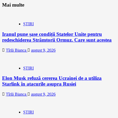
Mai multe
ȘTIRI
Iranul pune șase condiții Statelor Unite pentru
redeschiderea Strâmtorii Ormuz. Care sunt acestea
Țîrlă Bianca
august 9, 2026
ȘTIRI
Elon Musk refuză cererea Ucrainei de a utiliza
Starlink în atacurile asupra Rusiei
Țîrlă Bianca
august 9, 2026
ȘTIRI