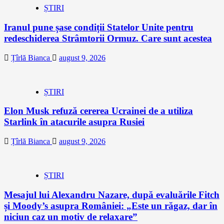
ȘTIRI
Iranul pune șase condiții Statelor Unite pentru
redeschiderea Strâmtorii Ormuz. Care sunt acestea
Țîrlă Bianca
august 9, 2026
ȘTIRI
Elon Musk refuză cererea Ucrainei de a utiliza
Starlink în atacurile asupra Rusiei
Țîrlă Bianca
august 9, 2026
ȘTIRI
Mesajul lui Alexandru Nazare, după evaluările Fitch
și Moody’s asupra României: „Este un răgaz, dar în
niciun caz un motiv de relaxare”