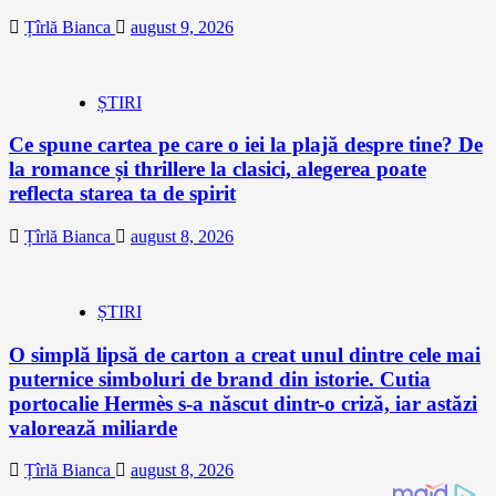
Țîrlă Bianca
august 9, 2026
ȘTIRI
Ce spune cartea pe care o iei la plajă despre tine? De
la romance și thrillere la clasici, alegerea poate
reflecta starea ta de spirit
Țîrlă Bianca
august 8, 2026
ȘTIRI
O simplă lipsă de carton a creat unul dintre cele mai
puternice simboluri de brand din istorie. Cutia
portocalie Hermès s-a născut dintr-o criză, iar astăzi
valorează miliarde
Țîrlă Bianca
august 8, 2026