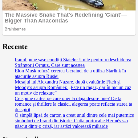
Recente
Iranul pune șase condiții Statelor Unite pentru redeschiderea
Strâmtorii Ormuz. Care sunt acestea
Elon Musk refuză cererea Ucrainei de a utiliza Starlink în
atacurile asupra Rusiei
Mesajul lui Alexandru Nazare, după evaluările Fitch și
Moody’s asupra României: „Este un răgaz, dar în niciun caz
un motiv de relaxare”
Ce spune cartea pe care o iei la plajă despre tine? De la
romance și thrillere la clasici, alegerea poate reflecta starea ta
de spirit
O simplă lipsă de carton a creat unul dintre cele mai puternice
simboluri de brand din istorie. Cutia portocalie Hermès s-a
născut dintr-o criză, iar astăzi valorează miliarde