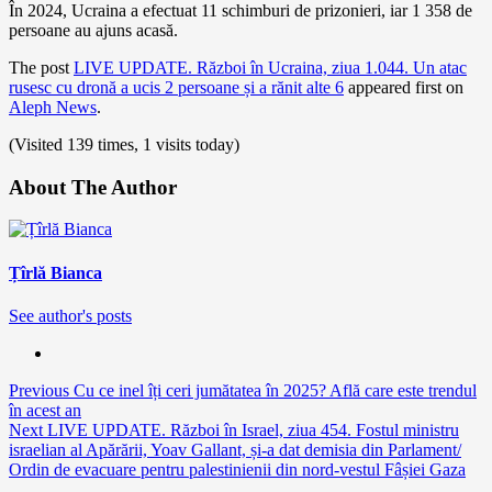
În 2024, Ucraina a efectuat 11 schimburi de prizonieri, iar 1 358 de
persoane au ajuns acasă.
The post
LIVE UPDATE. Război în Ucraina, ziua 1.044. Un atac
rusesc cu dronă a ucis 2 persoane și a rănit alte 6
appeared first on
Aleph News
.
(Visited 139 times, 1 visits today)
About The Author
Țîrlă Bianca
See author's posts
Continue
Previous
Cu ce inel îți ceri jumătatea în 2025? Află care este trendul
în acest an
Reading
Next
LIVE UPDATE. Război în Israel, ziua 454. Fostul ministru
israelian al Apărării, Yoav Gallant, și-a dat demisia din Parlament/
Ordin de evacuare pentru palestinienii din nord-vestul Fâșiei Gaza