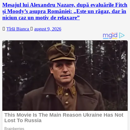
Mesajul lui Alexandru Nazare, după evaluările Fitch
și Moody’s asupra României: „Este un răgaz, dar în
niciun caz un motiv de relaxare”
Țîrlă Bianca
august 9, 2026