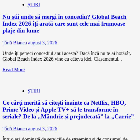
ȘTIRI
Nu știi unde să mergi în concediu? Global Beach
Index 2026 îți arată care sunt cele mai frumoase
plaje din lume
Țîrlă Bianca
august 3, 2026
Unde îți petreci concediul anul acesta? Dacă încă nu te-ai hotărât,
Global Beach Index 2026 vine cu câteva idei. Clasamentul...
Read More
ȘTIRI
Ce cărți merită să citești înainte ca Netflix, HBO,
Prime Video și Apple TV+ să le transforme în
seriale? De la „Mândrie și prejudecată” la „Carrie”
Țîrlă Bianca
august 3, 2026
Într-o eră dominată de serviciile de streaming și de consumul de