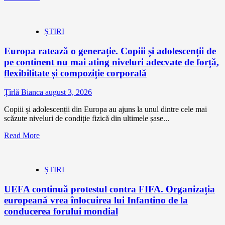
ȘTIRI
Europa ratează o generație. Copiii și adolescenții de
pe continent nu mai ating niveluri adecvate de forță,
flexibilitate și compoziție corporală
Țîrlă Bianca
august 3, 2026
Copiii și adolescenții din Europa au ajuns la unul dintre cele mai
scăzute niveluri de condiție fizică din ultimele șase...
Read More
ȘTIRI
UEFA continuă protestul contra FIFA. Organizația
europeană vrea înlocuirea lui Infantino de la
conducerea forului mondial