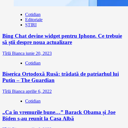
Cotidian
Editoriale
ȘTIRI
Bing Chat devine widget pentru Iphone. Ce trebuie
să știi despre noua actualizare
Țîrlă Bianca
iunie 20, 2023
Cotidian
Biserica Ortodoxă Rusă: trădată de patriarhul lui
Putin – The Guardian
Țîrlă Bianca
aprilie 6, 2022
Cotidian
„Ca în vremurile bune…” Barack Obama și Joe
Biden s-au reunit la Casa Albă