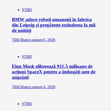
ȘTIRI
BMW aduce roboți umanoizi în fabrica
din Leipzig și pregătește extinderea la mii
de unități
Țîrlă Bianca
august 6, 2026
ȘTIRI
Elon Musk eliberează 911,5 milioane de
acțiuni SpaceX pentru a îmbogăți sute de
angajați
Țîrlă Bianca
august 6, 2026
ȘTIRI