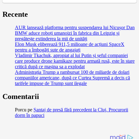
Recente
AUR lansează platforma pentru suspendarea lui Nicușor Dan
BMW aduce roboți umanoizi în fabrica din Leipzig și
pregătește extinderea la mii de unități
Elon Musk eliberează 911,5 milioane de acțiuni SpaceX
pentru a îmbogăți sute de angajați
Vladimir Tkachuk, apropiat al lui Putin și șeful companiei
care produce drone kamikaze pentru armată rusă, este în stare
critică după ce mașina sa a explodat
Administrația Trump a rambursat 100 de miliarde de dolari
companiilor americane, după ce Curtea Supremă a decis că
tarifele impuse de Trump sunt ilegale
Comentarii
Porcu
pe
Șantaj de presă fără precedent la Cluj. Procurorii
dorm în papuci