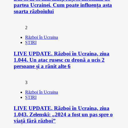
partea Ucrainei. Cum poate influența asta
soarta războiului
2
Război în Ucraina
ȘTIRI
LIVE UPDATE. Război în Ucraina, ziua
1.044. Un atac rusesc cu dronă a ucis 2
persoane și a rănit alte 6
3
Război în Ucraina
ȘTIRI
LIVE UPDATE. Război în Ucraina, ziua
1.043. Zelenski: „2024 a fost un pas spre o
viață fără război”