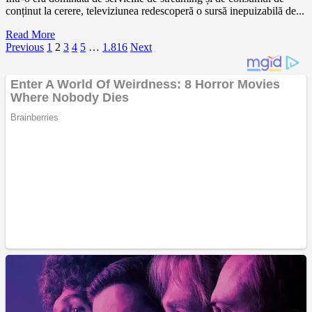
conținut la cerere, televiziunea redescoperă o sursă inepuizabilă de...
Read More
Paginație
Previous
1
2
3
4
5
…
1.816
Next
articole