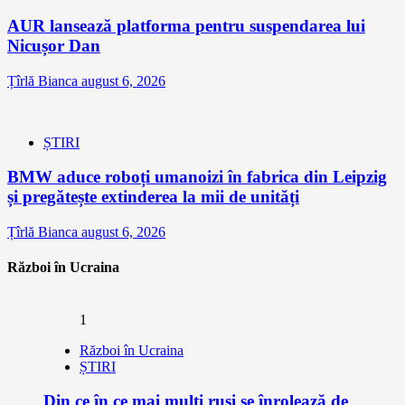
AUR lansează platforma pentru suspendarea lui
Nicușor Dan
Țîrlă Bianca
august 6, 2026
ȘTIRI
BMW aduce roboți umanoizi în fabrica din Leipzig
și pregătește extinderea la mii de unități
Țîrlă Bianca
august 6, 2026
Război în Ucraina
1
Război în Ucraina
ȘTIRI
Din ce în ce mai mulți ruși se înrolează de