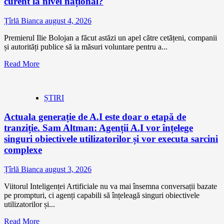
curent la nivel național?
Țîrlă Bianca
august 4, 2026
Premierul Ilie Bolojan a făcut astăzi un apel către cetățeni, companii
și autorități publice să ia măsuri voluntare pentru a...
Read More
ȘTIRI
Actuala generație de A.I este doar o etapă de
tranziție. Sam Altman: Agenții A.I vor înțelege
singuri obiectivele utilizatorilor și vor executa sarcini
complexe
Țîrlă Bianca
august 3, 2026
Viitorul Inteligenței Artificiale nu va mai însemna conversații bazate
pe prompturi, ci agenți capabili să înțeleagă singuri obiectivele
utilizatorilor și...
Read More