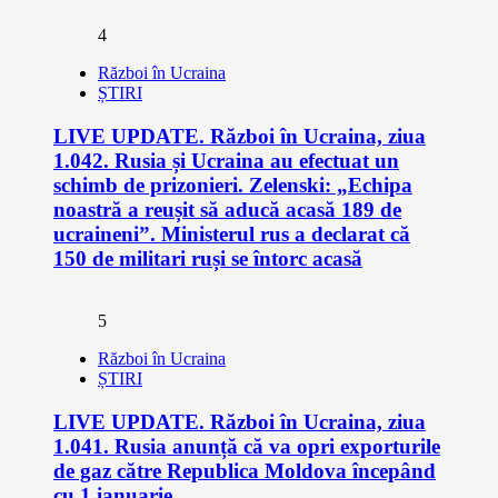
4
Război în Ucraina
ȘTIRI
LIVE UPDATE. Război în Ucraina, ziua
1.042. Rusia și Ucraina au efectuat un
schimb de prizonieri. Zelenski: „Echipa
noastră a reușit să aducă acasă 189 de
ucraineni”. Ministerul rus a declarat că
150 de militari ruși se întorc acasă
5
Război în Ucraina
ȘTIRI
LIVE UPDATE. Război în Ucraina, ziua
1.041. Rusia anunță că va opri exporturile
de gaz către Republica Moldova începând
cu 1 ianuarie