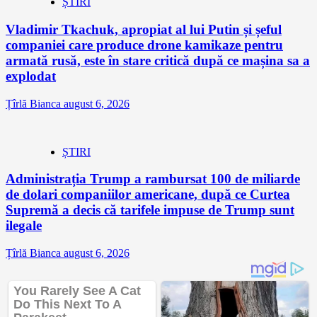
ȘTIRI
Vladimir Tkachuk, apropiat al lui Putin și șeful
companiei care produce drone kamikaze pentru
armată rusă, este în stare critică după ce mașina sa a
explodat
Țîrlă Bianca
august 6, 2026
ȘTIRI
Administrația Trump a rambursat 100 de miliarde
de dolari companiilor americane, după ce Curtea
Supremă a decis că tarifele impuse de Trump sunt
ilegale
Țîrlă Bianca
august 6, 2026