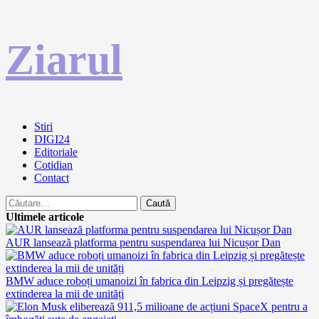
Sari
Ziarul
la
conținut
Primary
Stiri
Menu
DIGI24
Editoriale
Cotidian
Contact
Caută
după:
Ultimele articole
AUR lansează platforma pentru suspendarea lui Nicușor Dan
BMW aduce roboți umanoizi în fabrica din Leipzig și pregătește
extinderea la mii de unități