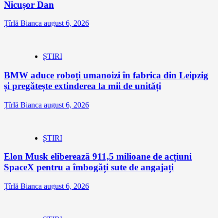
Nicușor Dan
Țîrlă Bianca
august 6, 2026
ȘTIRI
BMW aduce roboți umanoizi în fabrica din Leipzig
și pregătește extinderea la mii de unități
Țîrlă Bianca
august 6, 2026
ȘTIRI
Elon Musk eliberează 911,5 milioane de acțiuni
SpaceX pentru a îmbogăți sute de angajați
Țîrlă Bianca
august 6, 2026