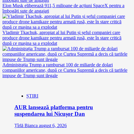
Elon Musk eliberează 911,5 milioane de acțiuni SpaceX pentru a
îmbogăți sute de angajați
Vladimir Tkachuk, apropiat al lui Putin și șeful companiei care
produce drone kamikaze pentru armată rusă, este în stare critică
după ce mașina sa a explodat
Administrația Trump a rambursat 100 de miliarde de dolari
companiilor americane, după ce Curtea Supremă a decis că tarifele
impuse de Trump sunt ilegale
ȘTIRI
AUR lansează platforma pentru
suspendarea lui Nicușor Dan
Țîrlă Bianca
august 6, 2026