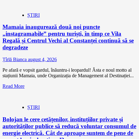
ȘTIRI
Mamaia inaugurează două noi puncte
„instagramabile” pentru turiști, în timp ce Vila
Regală și Centrul Vechi al Constanței continuă să se
degradeze
Țîrlă Bianca
august 4, 2026
Pe afară e vopsit gardul, înăuntru-i leopardul! Ăsta e noul motto al
stațiunii Mamaia, unde Organizația de Management al Destinației...
Read More
ȘTIRI
Bolojan le cere cetățenilor, instituțiilor private și
autorităților publice să reducă voluntar consumul de
energie electrică. Cât de aproape suntem de pene de