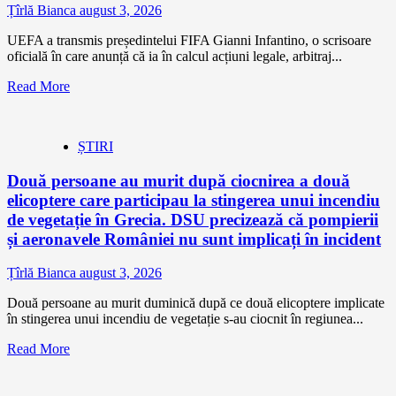
Țîrlă Bianca
august 3, 2026
UEFA a transmis președintelui FIFA Gianni Infantino, o scrisoare
oficială în care anunță că ia în calcul acțiuni legale, arbitraj...
Read More
ȘTIRI
Două persoane au murit după ciocnirea a două
elicoptere care participau la stingerea unui incendiu
de vegetație în Grecia. DSU precizează că pompierii
și aeronavele României nu sunt implicați în incident
Țîrlă Bianca
august 3, 2026
Două persoane au murit duminică după ce două elicoptere implicate
în stingerea unui incendiu de vegetație s-au ciocnit în regiunea...
Read More