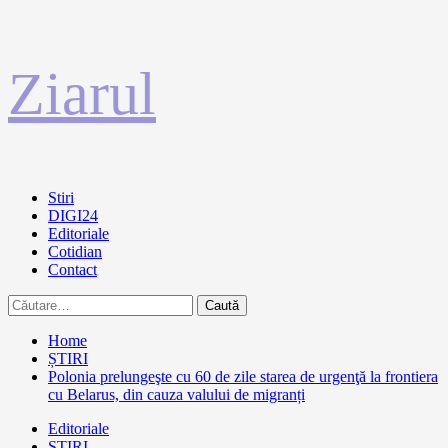
Sari
Ziarul
la
conținut
Primary
Stiri
Menu
DIGI24
Editoriale
Cotidian
Contact
Caută
după:
Home
ȘTIRI
Polonia prelungeşte cu 60 de zile starea de urgenţă la frontiera
cu Belarus, din cauza valului de migranți
Editoriale
ȘTIRI