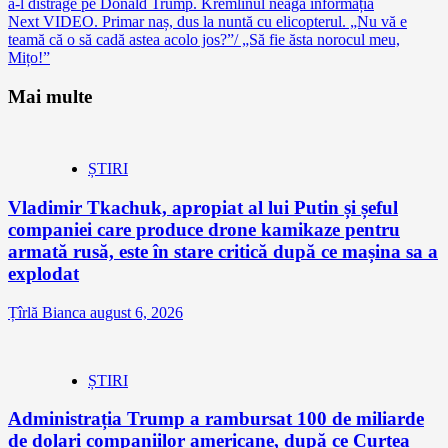
a-l distrage pe Donald Trump. Kremlinul neagă informația
Reading
Next
VIDEO. Primar naș, dus la nuntă cu elicopterul. „Nu vă e
teamă că o să cadă astea acolo jos?”/ „Să fie ăsta norocul meu,
Mițo!”
Mai multe
ȘTIRI
Vladimir Tkachuk, apropiat al lui Putin și șeful
companiei care produce drone kamikaze pentru
armată rusă, este în stare critică după ce mașina sa a
explodat
Țîrlă Bianca
august 6, 2026
ȘTIRI
Administrația Trump a rambursat 100 de miliarde
de dolari companiilor americane, după ce Curtea