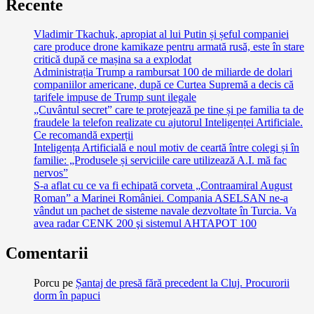
Recente
Vladimir Tkachuk, apropiat al lui Putin și șeful companiei
care produce drone kamikaze pentru armată rusă, este în stare
critică după ce mașina sa a explodat
Administrația Trump a rambursat 100 de miliarde de dolari
companiilor americane, după ce Curtea Supremă a decis că
tarifele impuse de Trump sunt ilegale
„Cuvântul secret” care te protejează pe tine și pe familia ta de
fraudele la telefon realizate cu ajutorul Inteligenței Artificiale.
Ce recomandă experții
Inteligența Artificială e noul motiv de ceartă între colegi și în
familie: „Produsele și serviciile care utilizează A.I. mă fac
nervos”
S-a aflat cu ce va fi echipată corveta „Contraamiral August
Roman” a Marinei României. Compania ASELSAN ne-a
vândut un pachet de sisteme navale dezvoltate în Turcia. Va
avea radar CENK 200 şi sistemul AHTAPOT 100
Comentarii
Porcu
pe
Șantaj de presă fără precedent la Cluj. Procurorii
dorm în papuci