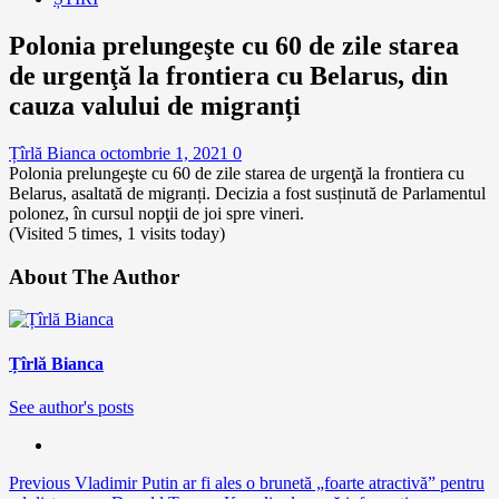
Polonia prelungeşte cu 60 de zile starea
de urgenţă la frontiera cu Belarus, din
cauza valului de migranți
Țîrlă Bianca
octombrie 1, 2021
0
Polonia prelungeşte cu 60 de zile starea de urgenţă la frontiera cu
Belarus, asaltată de migranți. Decizia a fost susținută de Parlamentul
polonez, în cursul nopţii de joi spre vineri.
(Visited 5 times, 1 visits today)
About The Author
Țîrlă Bianca
See author's posts
Continue
Previous
Vladimir Putin ar fi ales o brunetă „foarte atractivă” pentru