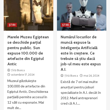
ȘTIRI
ȘTIRI
Marele Muzeu Egiptean
Numărul locurilor de
se deschide parțial
muncă expuse la
pentru public. Sun
Inteligența Artificială
expuse 100.000 de
este în creștere. Ce
artefacte din Egiptul
trebuie să știu dacă
Antic
job-ul meu este expus
A.I.
Țîrlă Bianca
octombrie 17, 2024
Țîrlă Bianca
mai 26, 2024
Muzeul găzduiește
Există de 7 ori mai multe
100.000 de artefacte din
anunțuri pentru joburi
Egiptul Antic. Deschiderea
specializate în A.I. decât în
parțială permite accesul în
2012. Marii antreprenori
12 săli cu exponate. Mai
cred că A.I....
mult de...