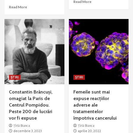
Read More
Read More
ȘTIRI
ȘTIRI
Constantin Brâncuși,
Femeile sunt mai
omagiat la Paris de
expuse reacțiilor
Centrul Pompidou.
adverse ale
Peste 200 de lucrări
tratamentelor
vor fi expuse
împotriva cancerului
Țîrlă Bianca
Țîrlă Bianca
decembrie 3, 2023
aprilie 20, 2022