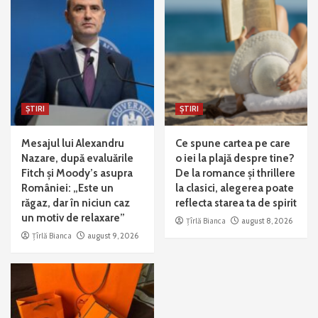
ȘTIRI
ȘTIRI
Mesajul lui Alexandru
Ce spune cartea pe care
Nazare, după evaluările
o iei la plajă despre tine?
Fitch și Moody’s asupra
De la romance și thrillere
României: „Este un
la clasici, alegerea poate
răgaz, dar în niciun caz
reflecta starea ta de spirit
un motiv de relaxare”
Țîrlă Bianca
august 8, 2026
Țîrlă Bianca
august 9, 2026