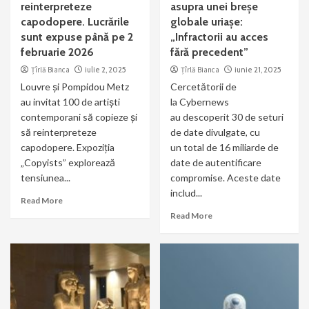
reinterpreteze
asupra unei breșe
capodopere. Lucrările
globale uriașe:
sunt expuse până pe 2
„Infractorii au acces
februarie 2026
fără precedent”
Țîrlă Bianca
iulie 2, 2025
Țîrlă Bianca
iunie 21, 2025
Louvre și Pompidou Metz
Cercetătorii de
au invitat 100 de artiști
la Cybernews
contemporani să copieze și
au descoperit 30 de seturi
să reinterpreteze
de date divulgate, cu
capodopere. Expoziția
un total de 16 miliarde de
„Copyists” explorează
date de autentificare
tensiunea...
compromise. Aceste date
includ...
Read More
Read More