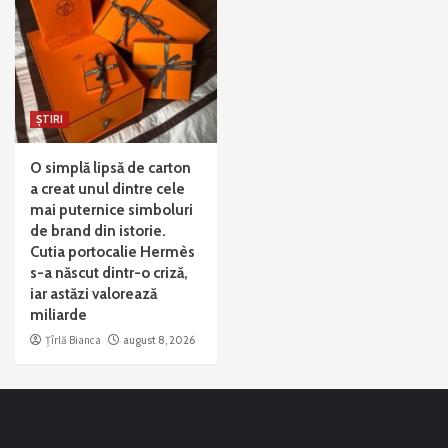
ȘTIRI
O simplă lipsă de carton
a creat unul dintre cele
mai puternice simboluri
de brand din istorie.
Cutia portocalie Hermès
s-a născut dintr-o criză,
iar astăzi valorează
miliarde
Țîrlă Bianca
august 8, 2026