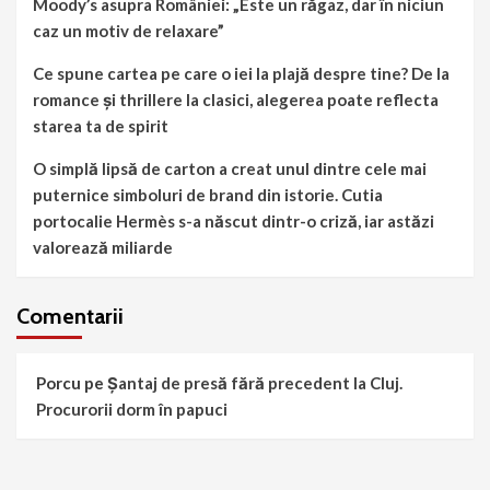
Moody’s asupra României: „Este un răgaz, dar în niciun
caz un motiv de relaxare”
Ce spune cartea pe care o iei la plajă despre tine? De la
romance și thrillere la clasici, alegerea poate reflecta
starea ta de spirit
O simplă lipsă de carton a creat unul dintre cele mai
puternice simboluri de brand din istorie. Cutia
portocalie Hermès s-a născut dintr-o criză, iar astăzi
valorează miliarde
Comentarii
Porcu
pe
Șantaj de presă fără precedent la Cluj.
Procurorii dorm în papuci