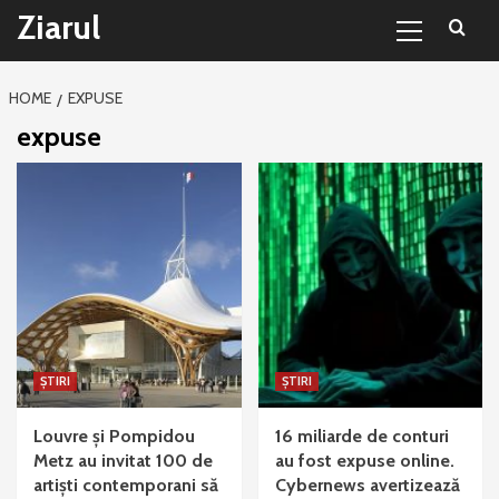
Primary
Sari
Ziarul
Menu
la
conținut
HOME
EXPUSE
expuse
ȘTIRI
ȘTIRI
Louvre și Pompidou
16 miliarde de conturi
Metz au invitat 100 de
au fost expuse online.
artiști contemporani să
Cybernews avertizează