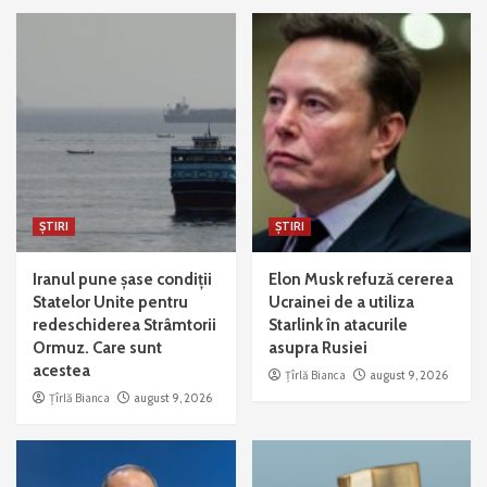
ȘTIRI
ȘTIRI
Iranul pune șase condiții
Elon Musk refuză cererea
Statelor Unite pentru
Ucrainei de a utiliza
redeschiderea Strâmtorii
Starlink în atacurile
Ormuz. Care sunt
asupra Rusiei
acestea
Țîrlă Bianca
august 9, 2026
Țîrlă Bianca
august 9, 2026