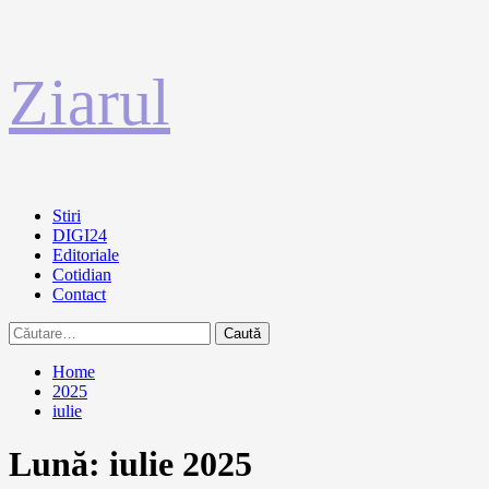
Sari
Ziarul
la
conținut
Primary
Stiri
Menu
DIGI24
Editoriale
Cotidian
Contact
Caută
după:
Home
2025
iulie
Lună:
iulie 2025