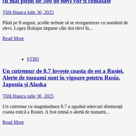
cu mai puțin de 500 de elevi vor fi comasate
Țîrlă Bianca
iulie 30, 2025
Până pe 8 august, școlile trebuie să se reorganizeze cu numărul de
elevi. Legea Bolojan impune câte doi elevi în...
Read More
ȘTIRI
Un cutremur de 8.7 lovește coasta de est a Rusiei.
Alerte de tsunami sunt în vigoare pentru Rusia,
Japonia și Alaska
Țîrlă Bianca
iulie 30, 2025
Un cutremur cu magnitudinea 8.7 a zguduit miercuri dimineață
coasta estică a Rusiei. A fost emisă o alertă de tsunami...
Read More