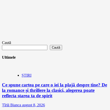
Caută
Caută
Ultimele
ȘTIRI
Ce spune cartea pe care o iei la plajă despre tine? De
la romance și thrillere la clasici, alegerea poate
reflecta starea ta de spirit
Țîrlă Bianca
august 8, 2026