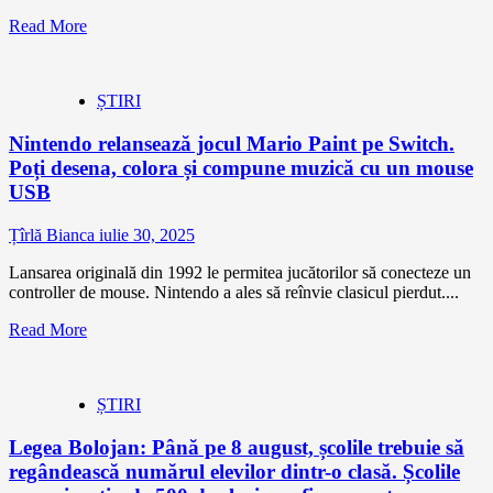
Read More
ȘTIRI
Nintendo relansează jocul Mario Paint pe Switch.
Poți desena, colora și compune muzică cu un mouse
USB
Țîrlă Bianca
iulie 30, 2025
Lansarea originală din 1992 le permitea jucătorilor să conecteze un
controller de mouse. Nintendo a ales să reînvie clasicul pierdut....
Read More
ȘTIRI
Legea Bolojan: Până pe 8 august, școlile trebuie să
regândească numărul elevilor dintr-o clasă. Școlile