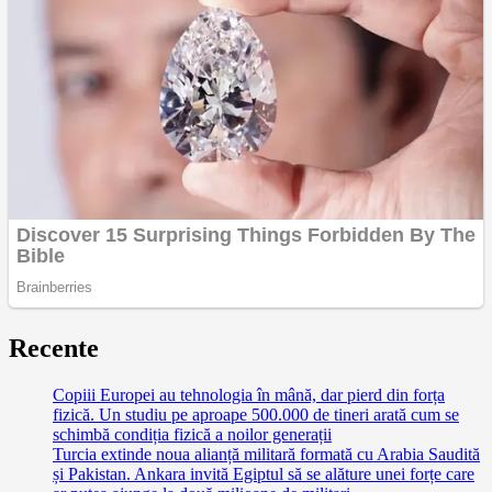
Recente
Copiii Europei au tehnologia în mână, dar pierd din forța
fizică. Un studiu pe aproape 500.000 de tineri arată cum se
schimbă condiția fizică a noilor generații
Turcia extinde noua alianță militară formată cu Arabia Saudită
și Pakistan. Ankara invită Egiptul să se alăture unei forțe care