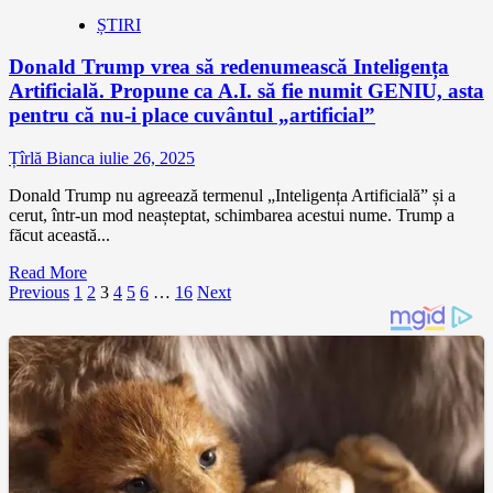
ȘTIRI
Donald Trump vrea să redenumească Inteligența
Artificială. Propune ca A.I. să fie numit GENIU, asta
pentru că nu-i place cuvântul „artificial”
Țîrlă Bianca
iulie 26, 2025
Donald Trump nu agreează termenul „Inteligența Artificială” și a
cerut, într-un mod neașteptat, schimbarea acestui nume. Trump a
făcut această...
Read More
Paginație
Previous
1
2
3
4
5
6
…
16
Next
articole