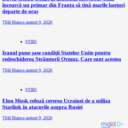
încearcă un primar din Franța să țină marile lanțuri
departe de oraș
Țîrlă Bianca
august 9, 2026
ȘTIRI
Iranul pune șase condiții Statelor Unite pentru
redeschiderea Strâmtorii Ormuz. Care sunt acestea
Țîrlă Bianca
august 9, 2026
ȘTIRI
Elon Musk refuză cererea Ucrainei de a utiliza
Starlink în atacurile asupra Rusiei
Țîrlă Bianca
august 9, 2026