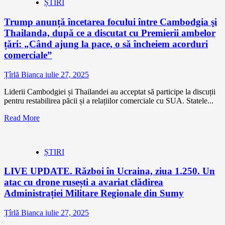
ȘTIRI
Trump anunță încetarea focului între Cambodgia şi
Thailanda, după ce a discutat cu Premierii ambelor
țări: „Când ajung la pace, o să încheiem acorduri
comerciale”
Țîrlă Bianca
iulie 27, 2025
Liderii Cambodgiei și Thailandei au acceptat să participe la discuții
pentru restabilirea păcii și a relațiilor comerciale cu SUA. Statele...
Read More
ȘTIRI
LIVE UPDATE. Război în Ucraina, ziua 1.250. Un
atac cu drone rusești a avariat clădirea
Administrației Militare Regionale din Sumy
Țîrlă Bianca
iulie 27, 2025