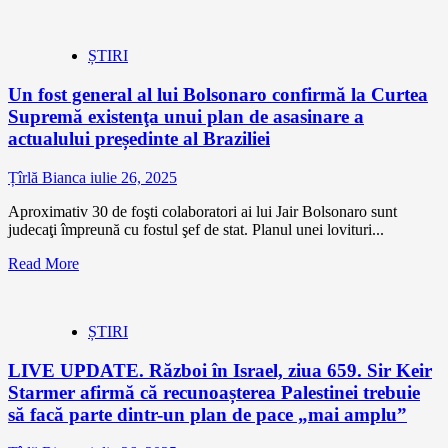
ȘTIRI
Un fost general al lui Bolsonaro confirmă la Curtea
Supremă existenţa unui plan de asasinare a
actualului președinte al Braziliei
Țîrlă Bianca
iulie 26, 2025
Aproximativ 30 de foşti colaboratori ai lui Jair Bolsonaro sunt
judecaţi împreună cu fostul şef de stat. Planul unei lovituri...
Read More
ȘTIRI
LIVE UPDATE. Război în Israel, ziua 659. Sir Keir
Starmer afirmă că recunoașterea Palestinei trebuie
să facă parte dintr-un plan de pace „mai amplu”