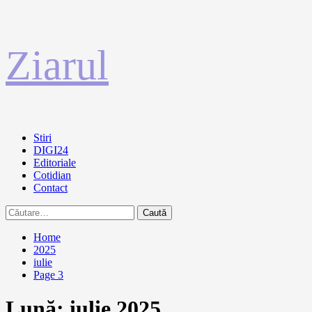
Sari
Ziarul
la
conținut
Primary
Stiri
Menu
DIGI24
Editoriale
Cotidian
Contact
Caută
după:
Home
2025
iulie
Page 3
Lună:
iulie 2025