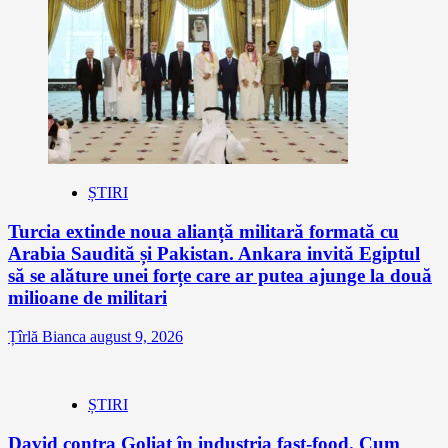
ȘTIRI
Turcia extinde noua alianță militară formată cu
Arabia Saudită și Pakistan. Ankara invită Egiptul
să se alăture unei forțe care ar putea ajunge la două
milioane de militari
Țîrlă Bianca
august 9, 2026
ȘTIRI
David contra Goliat în industria fast-food. Cum