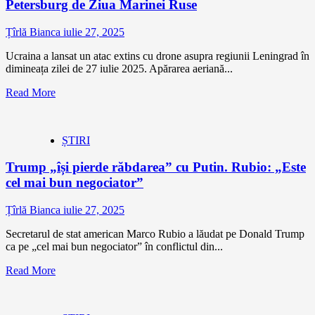
Petersburg de Ziua Marinei Ruse
Țîrlă Bianca
iulie 27, 2025
Ucraina a lansat un atac extins cu drone asupra regiunii Leningrad în
dimineața zilei de 27 iulie 2025. Apărarea aeriană...
Read More
ȘTIRI
Trump „își pierde răbdarea” cu Putin. Rubio: „Este
cel mai bun negociator”
Țîrlă Bianca
iulie 27, 2025
Secretarul de stat american Marco Rubio a lăudat pe Donald Trump
ca pe „cel mai bun negociator” în conflictul din...
Read More