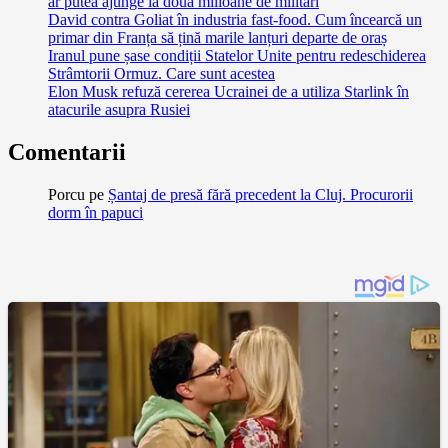
ar putea ajunge la două milioane de militari
David contra Goliat în industria fast-food. Cum încearcă un
primar din Franța să țină marile lanțuri departe de oraș
Iranul pune șase condiții Statelor Unite pentru redeschiderea
Strâmtorii Ormuz. Care sunt acestea
Elon Musk refuză cererea Ucrainei de a utiliza Starlink în
atacurile asupra Rusiei
Comentarii
Porcu
pe
Șantaj de presă fără precedent la Cluj. Procurorii
dorm în papuci