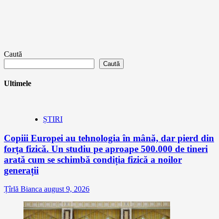
Caută
Caută
Ultimele
ȘTIRI
Copiii Europei au tehnologia în mână, dar pierd din
forța fizică. Un studiu pe aproape 500.000 de tineri
arată cum se schimbă condiția fizică a noilor
generații
Țîrlă Bianca
august 9, 2026