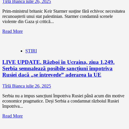
Țîrlă Bianca
iulie 26, 2025
Prim-ministrul britanic Keir Starmer susține fără echivoc necesitatea
recunoașterii unui stat palestinian. Starmer condamnă scenele
violente din Gaza și critică...
Read More
ȘTIRI
LIVE UPDATE. Război în Ucraina, ziua 1.249.
Serbia semnalează posibile sancțiuni împotriva
Rusiei dacă „se întrevede” aderarea la UE
Țîrlă Bianca
iulie 26, 2025
Serbia nu a impus sancțiuni împotriva Rusiei până acum din motive
economice pragmatice. Deși Serbia a condamnat războiul Rusiei
împotriva...
Read More