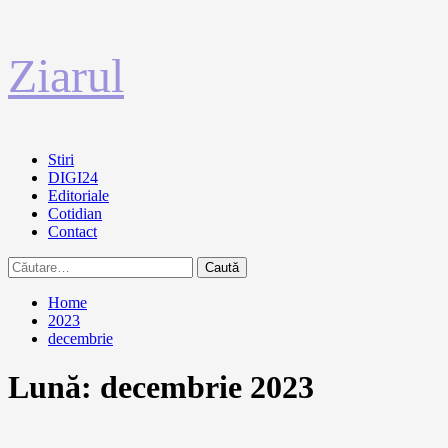
Sari
Ziarul
la
conținut
Primary
Stiri
Menu
DIGI24
Editoriale
Cotidian
Contact
Caută
după:
Home
2023
decembrie
Lună:
decembrie 2023