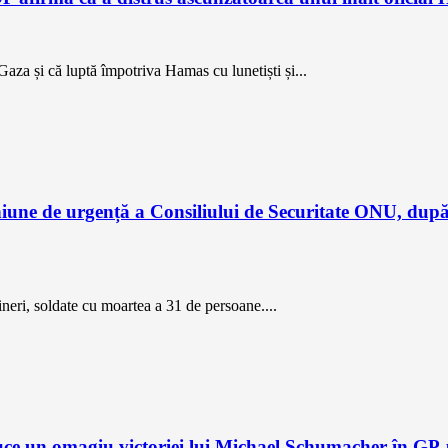
Gaza și că luptă împotriva Hamas cu lunetiști și...
e de urgență a Consiliului de Securitate ONU, după c
ineri, soldate cu moartea a 31 de persoane....
 un omagiu victoriei lui Michael Schumacher în GP-