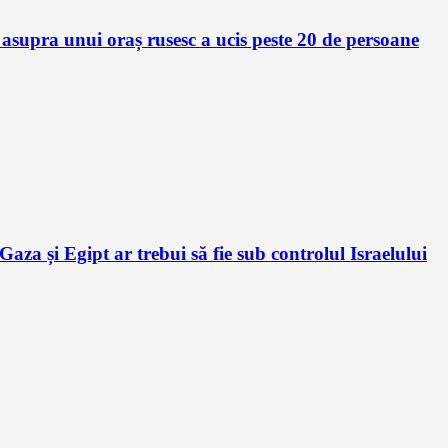
supra unui oraș rusesc a ucis peste 20 de persoane
a și Egipt ar trebui să fie sub controlul Israelului