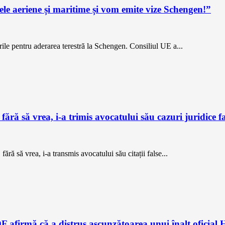
țele aeriene și maritime și vom emite vize Schengen!”
le pentru aderarea terestră la Schengen. Consiliul UE a...
ără să vrea, i-a trimis avocatului său cazuri juridice f
ă să vrea, i-a transmis avocatului său citații false...
firmă că a distrus ascunzătoarea unui înalt oficial H