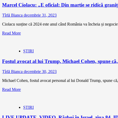
Marcel Ciolacu: „E oficial: Din martie se ridică grani
Țîrlă Bianca
decembrie 31, 2023
Ciolacu susține că 2024 este anul când România va încheia și negocieri
Read More
ȘTIRI
Fostul avocat al lui Trump, Michael Cohen, spune că, f
Țîrlă Bianca
decembrie 30, 2023
Michael Cohen, fostul avocat personal al lui Donald Trump, spune că, făr
Read More
ȘTIRI
LIVE UPDATE. VIDEO. Război în Israel, ziua 84. IDF a