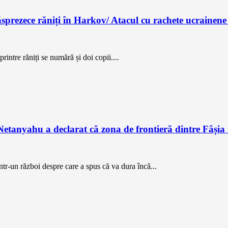
ezece răniți în Harkov/ Atacul cu rachete ucrainene a
printre răniți se numără și doi copii....
nyahu a declarat că zona de frontieră dintre Fâșia Gaz
ntr-un război despre care a spus că va dura încă...