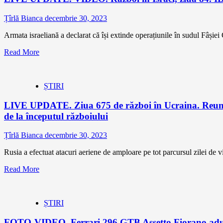
Țîrlă Bianca
decembrie 30, 2023
Armata israeliană a declarat că își extinde operațiunile în sudul Fâșiei 
Read More
ȘTIRI
LIVE UPDATE. Ziua 675 de război în Ucraina. Reuniun
de la începutul războiului
Țîrlă Bianca
decembrie 30, 2023
Rusia a efectuat atacuri aeriene de amploare pe tot parcursul zilei de v
Read More
ȘTIRI
FOTO-VIDEO. Ferrari 296 GTB Assetto Fiorano aduce