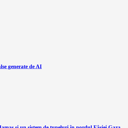
alse generate de AI
amas și un sistem de tuneluri în nordul Fâșiei Gaza