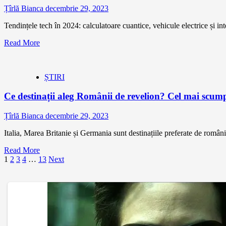
Țîrlă Bianca
decembrie 29, 2023
Tendințele tech în 2024: calculatoare cuantice, vehicule electrice și 
Read More
ȘTIRI
Ce destinații aleg Românii de revelion? Cel mai scump
Țîrlă Bianca
decembrie 29, 2023
Italia, Marea Britanie și Germania sunt destinațiile preferate de români
Read More
Paginație
1
2
3
4
…
13
Next
articole