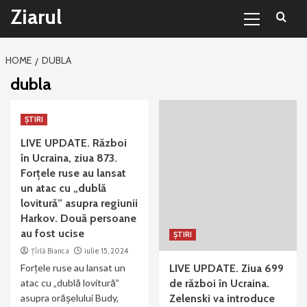
Primary
Sari
Ziarul
Menu
la
conținut
HOME
DUBLA
dubla
ȘTIRI
LIVE UPDATE. Război
în Ucraina, ziua 873.
Forțele ruse au lansat
un atac cu „dublă
lovitură” asupra regiunii
Harkov. Două persoane
au fost ucise
ȘTIRI
Țîrlă Bianca
iulie 15, 2024
Forțele ruse au lansat un
LIVE UPDATE. Ziua 699
atac cu „dublă lovitură”
de război în Ucraina.
asupra orășelului Budy,
Zelenski va introduce