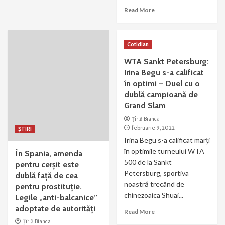
Read More
Cotidian
WTA Sankt Petersburg:
Irina Begu s-a calificat
în optimi – Duel cu o
dublă campioană de
Grand Slam
Țîrlă Bianca
februarie 9, 2022
ȘTIRI
Irina Begu s-a calificat marți
în optimile turneului WTA
În Spania, amenda
500 de la Sankt
pentru cerșit este
Petersburg, sportiva
dublă față de cea
noastră trecând de
pentru prostituție.
chinezoaica Shuai...
Legile „anti-balcanice”
adoptate de autorități
Read More
Țîrlă Bianca