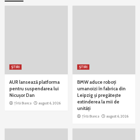
ȘTIRI
ȘTIRI
AUR lansează platforma
BMW aduce roboți
pentru suspendarea lui
umanoizi în fabrica din
Nicușor Dan
Leipzig și pregătește
extinderea la mii de
Țîrlă Bianca
august 6, 2026
unități
Țîrlă Bianca
august 6, 2026