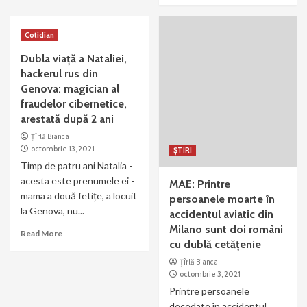
Cotidian
Dubla viaţă a Nataliei,
hackerul rus din
Genova: magician al
fraudelor cibernetice,
arestată după 2 ani
Țîrlă Bianca
octombrie 13, 2021
ȘTIRI
Timp de patru ani Natalia -
acesta este prenumele ei -
MAE: Printre
mama a două fetiţe, a locuit
persoanele moarte în
la Genova, nu...
accidentul aviatic din
Milano sunt doi români
Read More
cu dublă cetățenie
Țîrlă Bianca
octombrie 3, 2021
Printre persoanele
decedate în accidentul