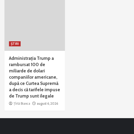
ȘTIRI
Administrația Trump a
rambursat 100 de
miliarde de dolari
companiilor americane,
după ce Curtea Supremă
a decis că tarifele impuse
de Trump sunt ilegale
Țîrlă Bianca
august 6, 2026