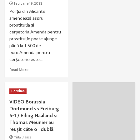
februarie 19, 2022
Poliția din Alicante
amendează aspru
prostituția și
cerșetoria.Amenda pentru
prostituție poate ajunge
până la 1.500 de
euro.Amenda pentru
cerșetorie este...
Read More
Cotidian
VIDEO Borussia
Dortmund vs Freiburg
5-1 / Erling Haaland și
Thomas Meunier au
reușit câte o „dublă”
Țîrlă Bianca