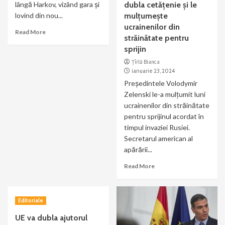
lângă Harkov, vizând gara și
dubla cetățenie și le
lovind din nou...
mulțumește
ucrainenilor din
Read More
străinătate pentru
sprijin
Țîrlă Bianca
ianuarie 23, 2024
Președintele Volodymir
Zelenski le-a mulțumit luni
ucrainenilor din străinătate
pentru sprijinul acordat în
timpul invaziei Rusiei.
Secretarul american al
apărării...
Read More
Editoriale
UE va dubla ajutorul