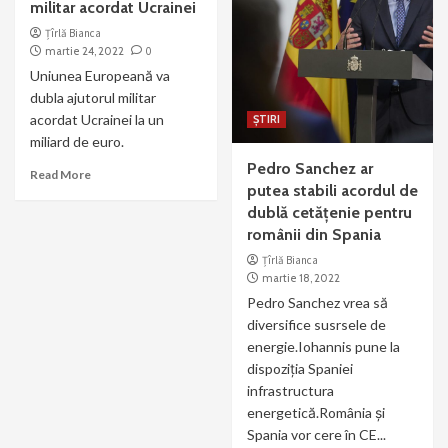
militar acordat Ucrainei
Țîrlă Bianca
martie 24, 2022
0
Uniunea Europeană va
dubla ajutorul militar
acordat Ucrainei la un
ȘTIRI
miliard de euro.
Pedro Sanchez ar
Read More
putea stabili acordul de
dublă cetățenie pentru
românii din Spania
Țîrlă Bianca
martie 18, 2022
Pedro Sanchez vrea să
diversifice susrsele de
energie.Iohannis pune la
dispoziția Spaniei
infrastructura
energetică.România și
Spania vor cere în CE...