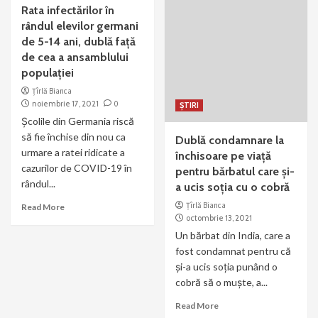
Rata infectărilor în
rândul elevilor germani
de 5-14 ani, dublă faţă
de cea a ansamblului
populaţiei
Țîrlă Bianca
noiembrie 17, 2021
0
ȘTIRI
Şcolile din Germania riscă
să fie închise din nou ca
Dublă condamnare la
urmare a ratei ridicate a
închisoare pe viață
cazurilor de COVID-19 în
pentru bărbatul care și-
rândul...
a ucis soția cu o cobră
Țîrlă Bianca
Read More
octombrie 13, 2021
Un bărbat din India, care a
fost condamnat pentru că
și-a ucis soția punând o
cobră să o muște, a...
Read More