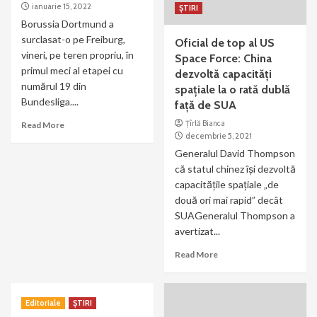
ianuarie 15, 2022
ȘTIRI
Borussia Dortmund a
surclasat-o pe Freiburg,
Oficial de top al US
vineri, pe teren propriu, în
Space Force: China
primul meci al etapei cu
dezvoltă capacități
numărul 19 din
spațiale la o rată dublă
Bundesliga....
față de SUA
Țîrlă Bianca
Read More
decembrie 5, 2021
Generalul David Thompson
că statul chinez își dezvoltă
capacitățile spațiale „de
două ori mai rapid” decât
SUAGeneralul Thompson a
avertizat...
Read More
Editoriale
ȘTIRI