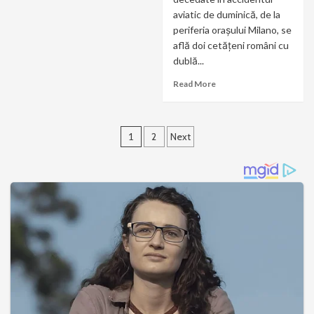
aviatic de duminică, de la
periferia orașului Milano, se
află doi cetățeni români cu
dublă...
Read More
Paginație
1
2
Next
articole