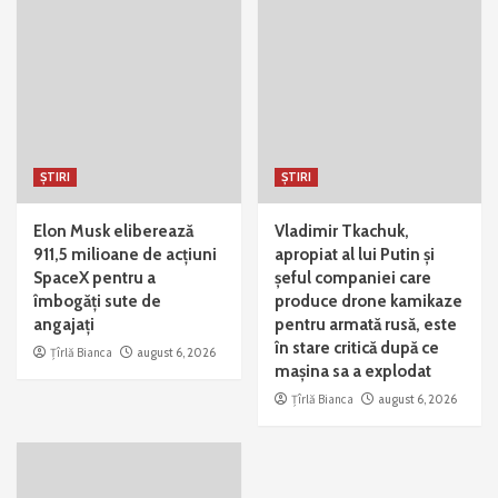
ȘTIRI
ȘTIRI
Elon Musk eliberează
Vladimir Tkachuk,
911,5 milioane de acțiuni
apropiat al lui Putin și
SpaceX pentru a
șeful companiei care
îmbogăți sute de
produce drone kamikaze
angajați
pentru armată rusă, este
în stare critică după ce
Țîrlă Bianca
august 6, 2026
mașina sa a explodat
Țîrlă Bianca
august 6, 2026