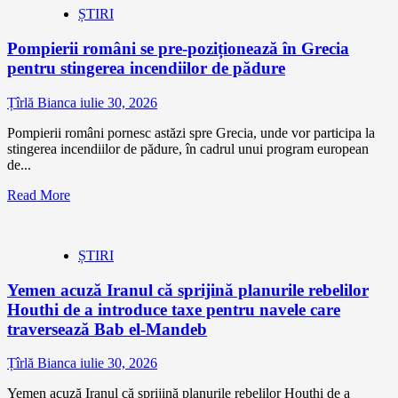
ȘTIRI
Pompierii români se pre-poziționează în Grecia
pentru stingerea incendiilor de pădure
Țîrlă Bianca
iulie 30, 2026
Pompierii români pornesc astăzi spre Grecia, unde vor participa la
stingerea incendiilor de pădure, în cadrul unui program european
de...
Read More
ȘTIRI
Yemen acuză Iranul că sprijină planurile rebelilor
Houthi de a introduce taxe pentru navele care
traversează Bab el-Mandeb
Țîrlă Bianca
iulie 30, 2026
Yemen acuză Iranul că sprijină planurile rebelilor Houthi de a