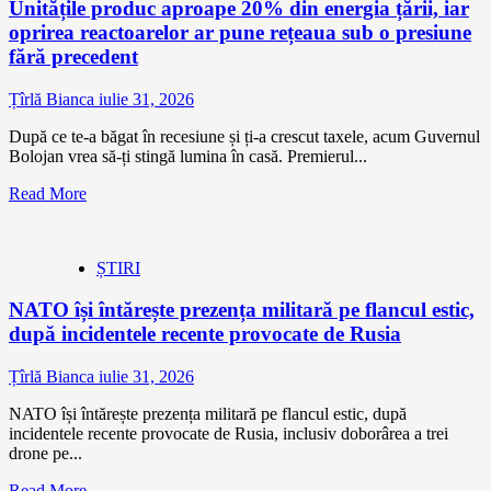
Unitățile produc aproape 20% din energia țării, iar
oprirea reactoarelor ar pune rețeaua sub o presiune
fără precedent
Țîrlă Bianca
iulie 31, 2026
După ce te-a băgat în recesiune și ți-a crescut taxele, acum Guvernul
Bolojan vrea să-ți stingă lumina în casă. Premierul...
Read More
ȘTIRI
NATO își întărește prezența militară pe flancul estic,
după incidentele recente provocate de Rusia
Țîrlă Bianca
iulie 31, 2026
NATO își întărește prezența militară pe flancul estic, după
incidentele recente provocate de Rusia, inclusiv doborârea a trei
drone pe...
Read More