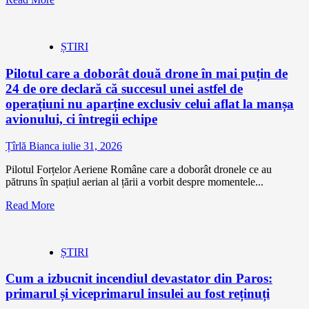
ȘTIRI
Pilotul care a doborât două drone în mai puțin de
24 de ore declară că succesul unei astfel de
operațiuni nu aparține exclusiv celui aflat la manșa
avionului, ci întregii echipe
Țîrlă Bianca
iulie 31, 2026
Pilotul Forțelor Aeriene Române care a doborât dronele ce au
pătruns în spațiul aerian al țării a vorbit despre momentele...
Read More
ȘTIRI
Cum a izbucnit incendiul devastator din Paros:
primarul și viceprimarul insulei au fost reținuți