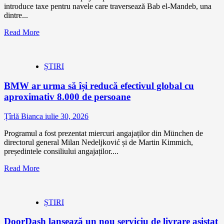
introduce taxe pentru navele care traversează Bab el-Mandeb, una
dintre...
Read More
ȘTIRI
BMW ar urma să își reducă efectivul global cu
aproximativ 8.000 de persoane
Țîrlă Bianca
iulie 30, 2026
Programul a fost prezentat miercuri angajaților din München de
directorul general Milan Nedeljković și de Martin Kimmich,
președintele consiliului angajaților....
Read More
ȘTIRI
DoorDash lansează un nou serviciu de livrare asistat