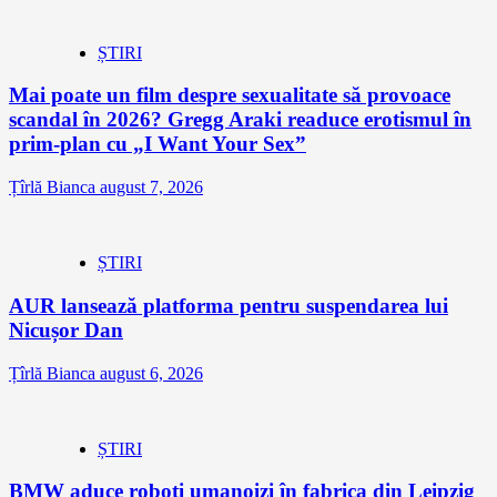
ȘTIRI
Mai poate un film despre sexualitate să provoace
scandal în 2026? Gregg Araki readuce erotismul în
prim-plan cu „I Want Your Sex”
Țîrlă Bianca
august 7, 2026
ȘTIRI
AUR lansează platforma pentru suspendarea lui
Nicușor Dan
Țîrlă Bianca
august 6, 2026
ȘTIRI
BMW aduce roboți umanoizi în fabrica din Leipzig