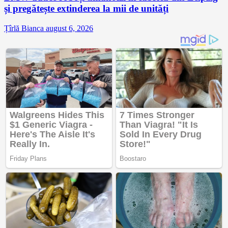
și pregătește extinderea la mii de unități
Țîrlă Bianca
august 6, 2026