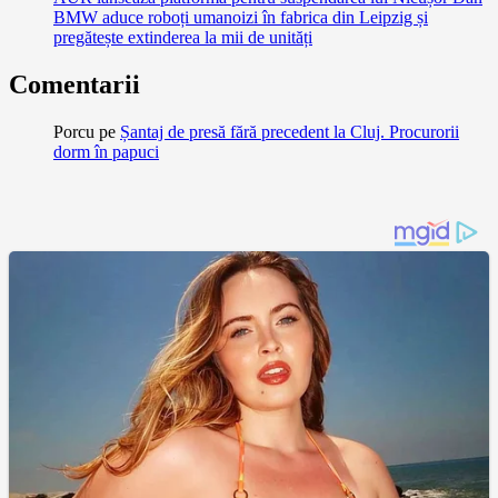
BMW aduce roboți umanoizi în fabrica din Leipzig și
pregătește extinderea la mii de unități
Comentarii
Porcu
pe
Șantaj de presă fără precedent la Cluj. Procurorii
dorm în papuci