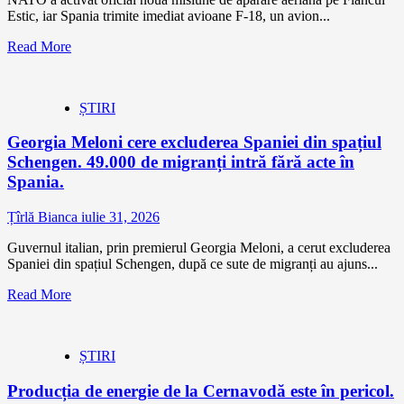
Estic, iar Spania trimite imediat avioane F-18, un avion...
Read More
ȘTIRI
Georgia Meloni cere excluderea Spaniei din spațiul
Schengen. 49.000 de migranți intră fără acte în
Spania.
Țîrlă Bianca
iulie 31, 2026
Guvernul italian, prin premierul Georgia Meloni, a cerut excluderea
Spaniei din spațiul Schengen, după ce sute de migranți au ajuns...
Read More
ȘTIRI
Producția de energie de la Cernavodă este în pericol.