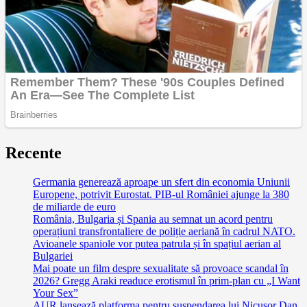
Recente
Germania generează aproape un sfert din economia Uniunii
Europene, potrivit Eurostat. PIB-ul României ajunge la 380
de miliarde de euro
România, Bulgaria și Spania au semnat un acord pentru
operațiuni transfrontaliere de poliție aeriană în cadrul NATO.
Avioanele spaniole vor putea patrula și în spațiul aerian al
Bulgariei
Mai poate un film despre sexualitate să provoace scandal în
2026? Gregg Araki readuce erotismul în prim-plan cu „I Want
Your Sex”
AUR lansează platforma pentru suspendarea lui Nicușor Dan