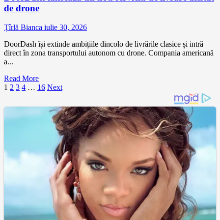
de drone
Țîrlă Bianca
iulie 30, 2026
DoorDash își extinde ambițiile dincolo de livrările clasice și intră
direct în zona transportului autonom cu drone. Compania americană
a...
Read More
Paginație
1
2
3
4
…
16
Next
articole