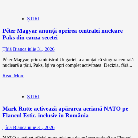
ȘTIRI
Péter Magyar anunță oprirea centralei nucleare
Paks din cauza secetei
Țîrlă Bianca
iulie 31, 2026
Péter Magyar, prim-ministrul Ungariei, a anunțat că singura centrală
nucleară a țării, Paks, își va opri complet activitatea. Decizia, fără...
Read More
ȘTIRI
Mark Rutte activează apărarea aeriană NATO pe
Flancul Estic, inclusiv în România
Țîrlă Bianca
iulie 31, 2026
NATO a activat oficial noua misiune de apărare aeriană pe Flancul