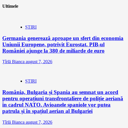
Ultimele
ȘTIRI
Germania generează aproape un sfert din economia
Uniunii Europene, potrivit Eurostat. PIB-ul
României ajunge la 380 de miliarde de euro
Țîrlă Bianca
august 7, 2026
ȘTIRI
România, Bulgaria și Spania au semnat un acord
pentru operațiuni transfrontaliere de poliție aeriană
în cadrul NATO. Avioanele spaniole vor putea
patrula și în spațiul aerian al Bulgariei
Țîrlă Bianca
august 7, 2026