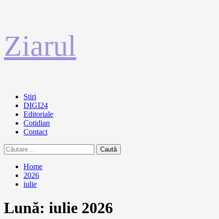
Sari
Ziarul
la
conținut
Primary
Stiri
Menu
DIGI24
Editoriale
Cotidian
Contact
Caută
după:
Home
2026
iulie
Lună:
iulie 2026