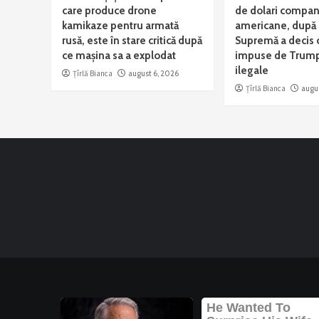
care produce drone
de dolari compani
kamikaze pentru armată
americane, după 
rusă, este în stare critică după
Supremă a decis c
ce mașina sa a explodat
impuse de Trump
ilegale
Țîrlă Bianca
august 6, 2026
Țîrlă Bianca
augu