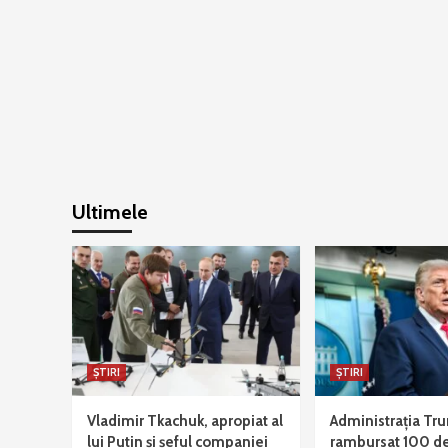
Ultimele
ȘTIRI
ȘTIRI
Vladimir Tkachuk, apropiat al
Administrația Tr
lui Putin și șeful companiei
rambursat 100 de