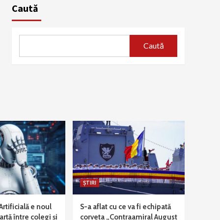
Caută
Caută
ȘTIRI
Artificială e noul
S-a aflat cu ce va fi echipată
rtă între colegi și
corveta „Contraamiral August