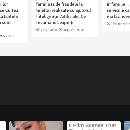
ilor
familia ta de fraudele la
în familie: 
ce Curtea
telefon realizate cu ajutorul
serviciile ca
ă tarifele
Inteligenței Artificiale. Ce
mă fac nerv
 sunt
recomandă experții
Țîrlă Bianca
Țîrlă Bianca
august 6, 2026
st 6, 2026