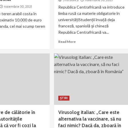
Țîrlă Bianca
noiembrie 30, 2021
noiembrie 30, 2021
Republica Centrafricană va introduce
limba rusă ca materie obligatorie în
 teren arabil costa în
universitățiStudenții învață deja
oximativ 10.000 de euro
franceză, spaniolă și chineză
anda, cel mai scump teren
Republica Centrafricană va...
Read More
ȘTIRI
e de călătorie în
Virusolog italian: „Care este
utoritățile
alternativa la vaccinare, să nu
 că vor fi cozi la
faci nimic? Dacă da, zboară în