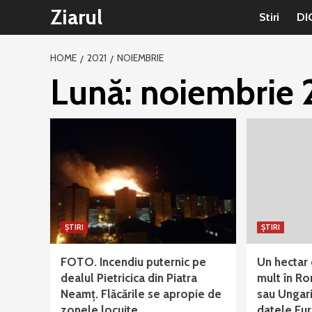
Sari
Ziarul
Stiri
DI
la
conținut
HOME
2021
NOIEMBRIE
Lună:
noiembrie 
ȘTIRI
ȘTIRI
FOTO. Incendiu puternic pe
Un hectar 
dealul Pietricica din Piatra
mult în Ro
Neamț. Flăcările se apropie de
sau Ungari
zonele locuite
datele Eu