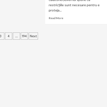
restricțiile sunt necesare pentru e
proteja...
Read More
ație
3
4
…
194
Next
le