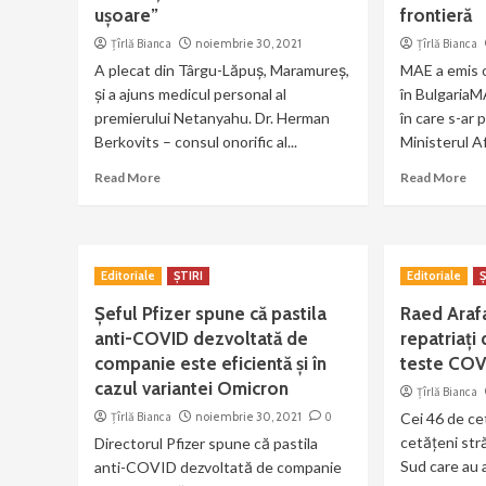
ușoare”
frontieră
Țîrlă Bianca
noiembrie 30, 2021
Țîrlă Bianca
A plecat din Târgu-Lăpuș, Maramureș,
MAE a emis o
și a ajuns medicul personal al
în BulgariaM
premierului Netanyahu. Dr. Herman
în care s-ar 
Berkovits – consul onorific al...
Ministerul Af
Read More
Read More
Editoriale
ȘTIRI
Editoriale
Ș
Șeful Pfizer spune că pastila
Raed Arafa
anti-COVID dezvoltată de
repatriați
companie este eficientă și în
teste COV
cazul variantei Omicron
Țîrlă Bianca
Țîrlă Bianca
noiembrie 30, 2021
0
Cei 46 de ce
cetăţeni stră
Directorul Pfizer spune că pastila
Sud care au a
anti-COVID dezvoltată de companie