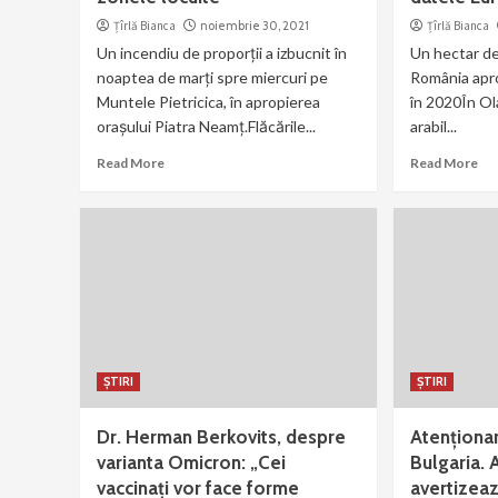
Țîrlă Bianca
noiembrie 30, 2021
Țîrlă Bianca
Un incendiu de proporţii a izbucnit în
Un hectar de
noaptea de marţi spre miercuri pe
România apr
Muntele Pietricica, în apropierea
în 2020În Ol
oraşului Piatra Neamţ.Flăcările...
arabil...
Read More
Read More
ȘTIRI
ȘTIRI
Dr. Herman Berkovits, despre
Atenționar
varianta Omicron: „Cei
Bulgaria. A
vaccinați vor face forme
avertizează