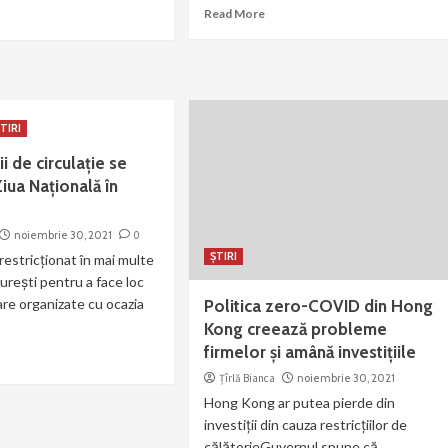
Read More
TIRI
ii de circulație se
Ziua Națională în
noiembrie 30, 2021
0
ȘTIRI
i restricționat în mai multe
urești pentru a face loc
are organizate cu ocazia
Politica zero-COVID din Hong
Kong creează probleme
firmelor și amână investițiile
Țîrlă Bianca
noiembrie 30, 2021
Hong Kong ar putea pierde din
investiții din cauza restricțiilor de
călătorieGuvernul spune că