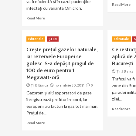
va fi eficientă și în cazul pacienților
Read More
infectați cu varianta Omicron.
Read More
Editoriale
ȘTIRI
Editoriale
Ș
Crește prețul gazelor naturale,
Ce restricț
iar rezervele Europei se
aplică de 
golesc. S-a depășit pragul de
București
100 de euro pentru 1
Țîrlă Bianca
Megawatt-oră
Traficul va f
zone din Buc
Țîrlă Bianca
noiembrie 30, 2021
0
paradei milit
Gazprom și alți exportatori de gaze
zilei...
înregistrează profituri record, iar
europenii au facturi la gaz tot mai mari.
Read More
Prețul de...
Read More