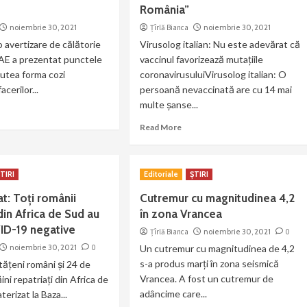
România”
noiembrie 30, 2021
Țîrlă Bianca
noiembrie 30, 2021
 avertizare de călătorie
Virusolog italian: Nu este adevărat că
AE a prezentat punctele
vaccinul favorizează mutațiile
putea forma cozi
coronavirusuluiVirusolog italian: O
acerilor...
persoană nevaccinată are cu 14 mai
multe șanse...
Read More
TIRI
Editoriale
ȘTIRI
t: Toți românii
Cutremur cu magnitudinea 4,2
 din Africa de Sud au
în zona Vrancea
ID-19 negative
Țîrlă Bianca
noiembrie 30, 2021
0
noiembrie 30, 2021
0
Un cutremur cu magnitudinea de 4,2
s-a produs marți în zona seismică
tăţeni români şi 24 de
Vrancea. A fost un cutremur de
ini repatriaţi din Africa de
adâncime care...
terizat la Baza...