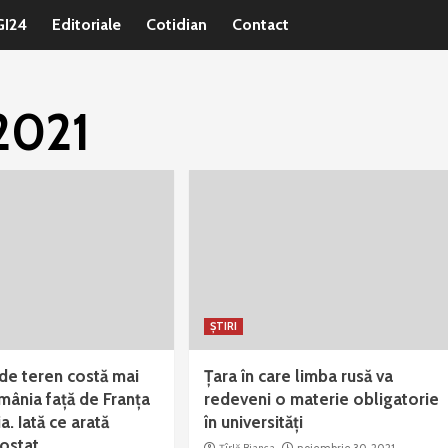
GI24
Editoriale
Cotidian
Contact
2021
ȘTIRI
de teren costă mai
Țara în care limba rusă va
mânia faţă de Franţa
redeveni o materie obligatorie
a. Iată ce arată
în universități
rostat