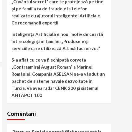
„Cuvântul secret” care te protejează pe tine
și pe familia ta de fraudele la telefon
realizate cu ajutorul Inteligenței Artificiale.
Ce recomandă experții
Inteligența Artificială e noul motiv de ceartă
între colegi și în familie: „Produsele și
serviciile care utilizează A.I. mă fac nervos”
S-a aflat cu ce va fi echipată corveta
„Contraamiral August Roman” a Marinei
României. Compania ASELSAN ne-a vândut un
pachet de sisteme navale dezvoltate în
Turcia. Va avea radar CENK 200 şi sistemul
AHTAPOT 100
Comentarii
Porcu
pe
Șantaj de presă fără precedent la