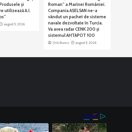
„Produsele și
Roman” a Marinei României.
re utilizează A.I.
Compania ASELSAN ne-a
os”
vândut un pachet de sisteme
navale dezvoltate în Turcia.
august 5, 2026
Va avea radar CENK 200 şi
sistemul AHTAPOT 100
Țîrlă Bianca
august 5, 2026