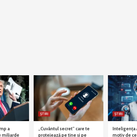
ȘTIRI
ȘTIRI
ump a
„Cuvântul secret” care te
Inteligența 
 miliarde
protejează pe tine și pe
motiv de cea