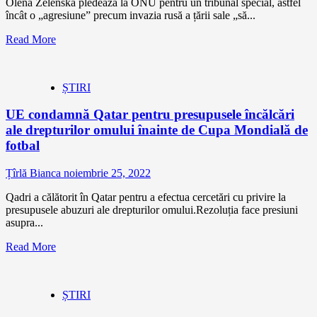
Olena Zelenska pledează la ONU pentru un tribunal special, astfel
încât o „agresiune” precum invazia rusă a țării sale „să...
Read More
ȘTIRI
UE condamnă Qatar pentru presupusele încălcări
ale drepturilor omului înainte de Cupa Mondială de
fotbal
Țîrlă Bianca
noiembrie 25, 2022
Qadri a călătorit în Qatar pentru a efectua cercetări cu privire la
presupusele abuzuri ale drepturilor omului.Rezoluția face presiuni
asupra...
Read More
ȘTIRI