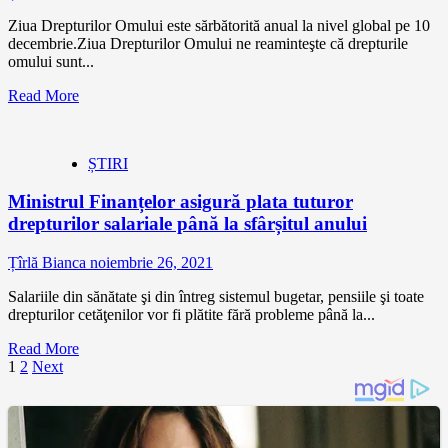
Ziua Drepturilor Omului este sărbătorită anual la nivel global pe 10
decembrie.Ziua Drepturilor Omului ne reaminteşte că drepturile
omului sunt...
Read More
ȘTIRI
Ministrul Finanțelor asigură plata tuturor
drepturilor salariale până la sfârșitul anului
Țîrlă Bianca
noiembrie 26, 2021
Salariile din sănătate şi din întreg sistemul bugetar, pensiile şi toate
drepturilor cetăţenilor vor fi plătite fără probleme până la...
Read More
Paginație
1
2
Next
articole