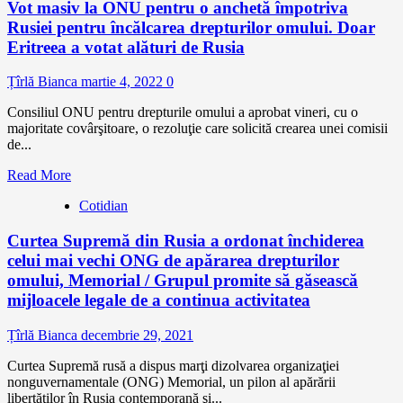
Vot masiv la ONU pentru o anchetă împotriva
Rusiei pentru încălcarea drepturilor omului. Doar
Eritreea a votat alături de Rusia
Țîrlă Bianca
martie 4, 2022
0
Consiliul ONU pentru drepturile omului a aprobat vineri, cu o
majoritate covârşitoare, o rezoluţie care solicită crearea unei comisii
de...
Read More
Cotidian
Curtea Supremă din Rusia a ordonat închiderea
celui mai vechi ONG de apărarea drepturilor
omului, Memorial / Grupul promite să găsească
mijloacele legale de a continua activitatea
Țîrlă Bianca
decembrie 29, 2021
Curtea Supremă rusă a dispus marţi dizolvarea organizaţiei
nonguvernamentale (ONG) Memorial, un pilon al apărării
libertăţilor în Rusia contemporană şi...