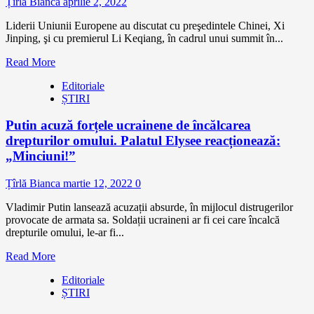
Țîrlă Bianca
aprilie 2, 2022
Liderii Uniunii Europene au discutat cu preşedintele Chinei, Xi
Jinping, şi cu premierul Li Keqiang, în cadrul unui summit în...
Read More
Editoriale
ȘTIRI
Putin acuză forțele ucrainene de încălcarea
drepturilor omului. Palatul Elysee reacționează:
„Minciuni!”
Țîrlă Bianca
martie 12, 2022
0
Vladimir Putin lansează acuzații absurde, în mijlocul distrugerilor
provocate de armata sa. Soldații ucraineni ar fi cei care încalcă
drepturile omului, le-ar fi...
Read More
Editoriale
ȘTIRI