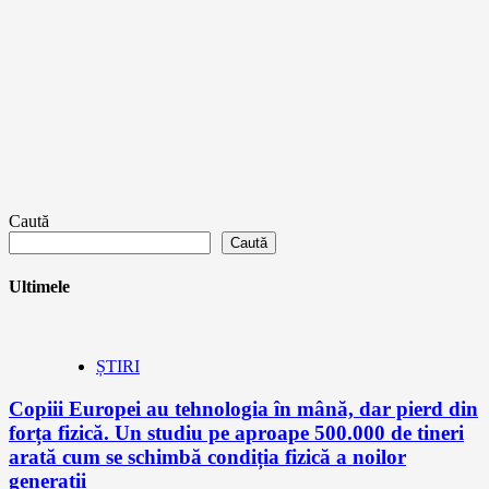
Caută
Caută
Ultimele
ȘTIRI
Copiii Europei au tehnologia în mână, dar pierd din
forța fizică. Un studiu pe aproape 500.000 de tineri
arată cum se schimbă condiția fizică a noilor
generații