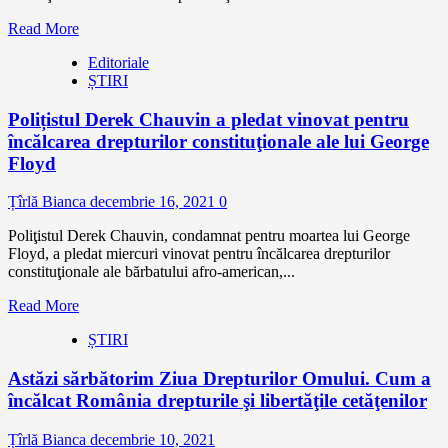
Read More
Editoriale
ȘTIRI
Polițistul Derek Chauvin a pledat vinovat pentru
încălcarea drepturilor constituţionale ale lui George
Floyd
Țîrlă Bianca
decembrie 16, 2021
0
Poliţistul Derek Chauvin, condamnat pentru moartea lui George
Floyd, a pledat miercuri vinovat pentru încălcarea drepturilor
constituţionale ale bărbatului afro-american,...
Read More
ȘTIRI
Astăzi sărbătorim Ziua Drepturilor Omului. Cum a
încălcat România drepturile şi libertăţile cetăţenilor
Țîrlă Bianca
decembrie 10, 2021