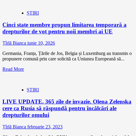
ȘTIRI
Cinci state membre propun limitarea temporară a
drepturilor de vot pentru noii membri ai UE
Țîrlă Bianca
iunie 10, 2026
Germania, Franța, Țările de Jos, Belgia și Luxemburg au transmis o
propunere comună prin care solicită ca Uniunea Europeană să...
Read More
ȘTIRI
LIVE UPDATE. 365 zile de invazie. Olena Zelenska
cere ca Rusia să răspundă pentru încălcări ale
drepturilor omului
Țîrlă Bianca
februarie 23, 2023