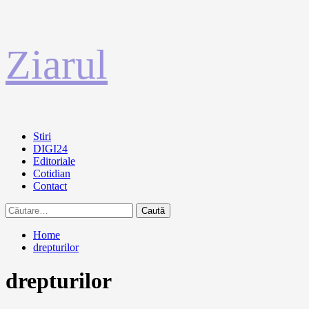
Sari
Ziarul
la
conținut
Primary
Stiri
Menu
DIGI24
Editoriale
Cotidian
Contact
Caută
după:
Home
drepturilor
drepturilor