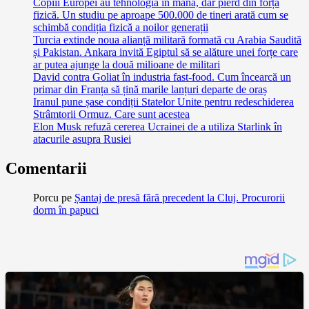
Copiii Europei au tehnologia în mână, dar pierd din forța
fizică. Un studiu pe aproape 500.000 de tineri arată cum se
schimbă condiția fizică a noilor generații
Turcia extinde noua alianță militară formată cu Arabia Saudită
și Pakistan. Ankara invită Egiptul să se alăture unei forțe care
ar putea ajunge la două milioane de militari
David contra Goliat în industria fast-food. Cum încearcă un
primar din Franța să țină marile lanțuri departe de oraș
Iranul pune șase condiții Statelor Unite pentru redeschiderea
Strâmtorii Ormuz. Care sunt acestea
Elon Musk refuză cererea Ucrainei de a utiliza Starlink în
atacurile asupra Rusiei
Comentarii
Porcu
pe
Șantaj de presă fără precedent la Cluj. Procurorii
dorm în papuci