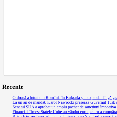
Recente
O dronă a intrat din România în Bulgaria și a explodat lângă gra
La un an de mandat, Karol Nawrocki presează Guvernul Tusk să 
Senatul SUA a aprobat un amplu pachet de sancțiuni împotriva Ru
Financial Times: Statele Unite au vândut euro pentru a cumpăra
Brian Hie, profesor adjunct la Universitatea Stanford, creează vi