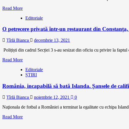
Read More
Editoriale
O petrecere privată într-un restaurant din Constan
Țîrlă Bianca
decembrie 13, 2021
Polițiști din cadrul Secției 3 s-au sesizat din oficiu cu privire la faptul
Read More
Editoriale
ȘTIRI
România, incapabilă să bată Islanda. Șansele de calif
Țîrlă Bianca
noiembrie 12, 2021
0
Naţionala de fotbal a României a terminat la egalitate cu echipa Islande
Read More