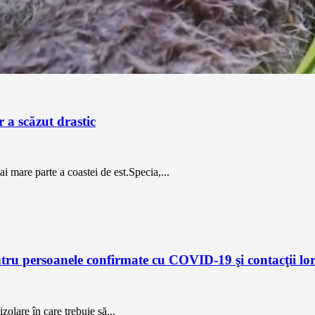
 a scăzut drastic
ai mare parte a coastei de est.Specia,...
ntru persoanele confirmate cu COVID-19 şi contacţii lo
zolare în care trebuie să...