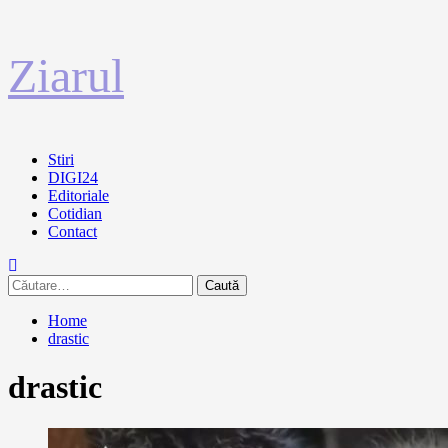
Sari
Ziarul
la
conținut
Primary
Stiri
Menu
DIGI24
Editoriale
Cotidian
Contact
Caută
după:
Home
drastic
drastic