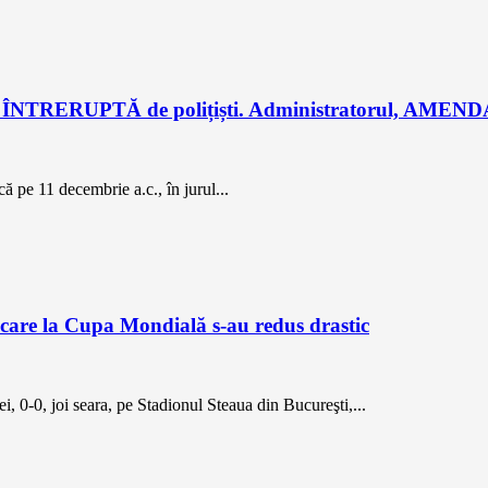
ța, ÎNTRERUPTĂ de polițiști. Administratorul, AMEND
 că pe 11 decembrie a.c., în jurul...
icare la Cupa Mondială s-au redus drastic
i, 0-0, joi seara, pe Stadionul Steaua din Bucureşti,...