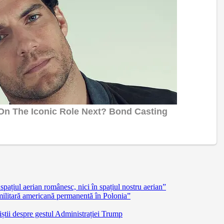
pațiul aerian românesc, nici în spațiul nostru aerian”
militară americană permanentă în Polonia”
știi despre gestul Administrației Trump