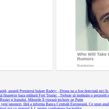
niță, anunță Premierul bulagr Radev: „Drona nu a fost detectată nici în s
finanțeze baza militară Fort Trump: „Trebuie să instituim o prezență 
siei și Iranului. Măsurile îl vizează inclusiv pe Putin
 yeni japonezi, fără a informa Banca Centrală Europeană. Ce spun anali
ruși noi cu ajutorul A.I. pentru combaterea bacteriilor