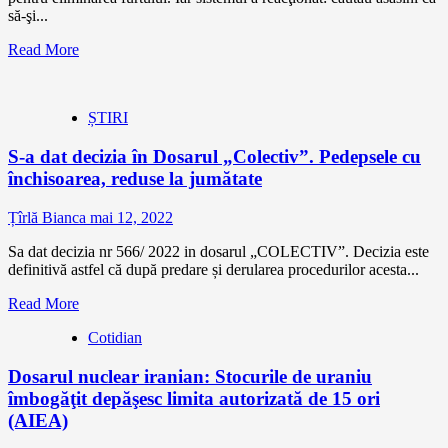
să-şi...
Read More
ȘTIRI
S-a dat decizia în Dosarul „Colectiv”. Pedepsele cu
închisoarea, reduse la jumătate
Țîrlă Bianca
mai 12, 2022
Sa dat decizia nr 566/ 2022 in dosarul „COLECTIV”. Decizia este
definitivă astfel că după predare și derularea procedurilor acesta...
Read More
Cotidian
Dosarul nuclear iranian: Stocurile de uraniu
îmbogăţit depăşesc limita autorizată de 15 ori
(AIEA)