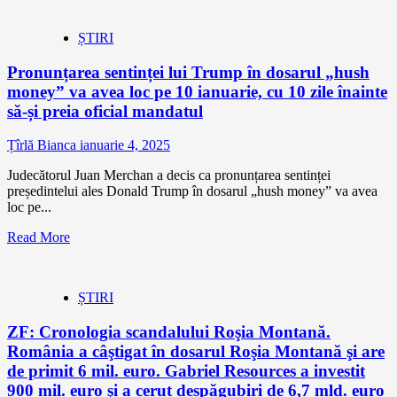
ȘTIRI
Pronunțarea sentinței lui Trump în dosarul „hush
money” va avea loc pe 10 ianuarie, cu 10 zile înainte
să-și preia oficial mandatul
Țîrlă Bianca
ianuarie 4, 2025
Judecătorul Juan Merchan a decis ca pronunțarea sentinței
președintelui ales Donald Trump în dosarul „hush money” va avea
loc pe...
Read More
ȘTIRI
ZF: Cronologia scandalului Roşia Montană.
România a câştigat în dosarul Roşia Montană şi are
de primit 6 mil. euro. Gabriel Resources a investit
900 mil. euro şi a cerut despăgubiri de 6,7 mld. euro