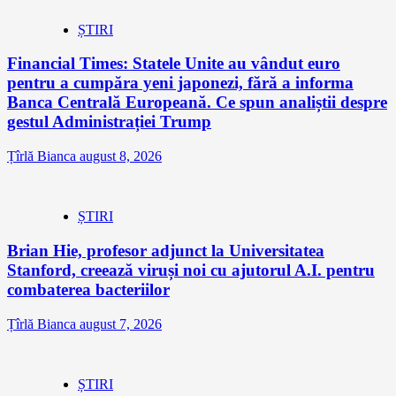
ȘTIRI
Financial Times: Statele Unite au vândut euro
pentru a cumpăra yeni japonezi, fără a informa
Banca Centrală Europeană. Ce spun analiștii despre
gestul Administrației Trump
Țîrlă Bianca
august 8, 2026
ȘTIRI
Brian Hie, profesor adjunct la Universitatea
Stanford, creează viruși noi cu ajutorul A.I. pentru
combaterea bacteriilor
Țîrlă Bianca
august 7, 2026
ȘTIRI