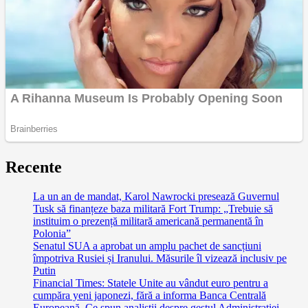
Recente
La un an de mandat, Karol Nawrocki presează Guvernul
Tusk să finanțeze baza militară Fort Trump: „Trebuie să
instituim o prezență militară americană permanentă în
Polonia”
Senatul SUA a aprobat un amplu pachet de sancțiuni
împotriva Rusiei și Iranului. Măsurile îl vizează inclusiv pe
Putin
Financial Times: Statele Unite au vândut euro pentru a
cumpăra yeni japonezi, fără a informa Banca Centrală
Europeană. Ce spun analiștii despre gestul Administrației