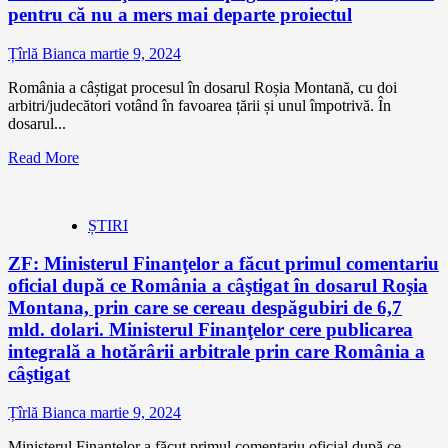
pentru că nu a mers mai departe proiectul
Țîrlă Bianca
martie 9, 2024
România a câștigat procesul în dosarul Roșia Montană, cu doi
arbitri/judecători votând în favoarea țării și unul împotrivă. În
dosarul...
Read More
ȘTIRI
ZF: Ministerul Finanţelor a făcut primul comentariu
oficial după ce România a câştigat în dosarul Roşia
Montana, prin care se cereau despăgubiri de 6,7
mld. dolari. Ministerul Finanţelor cere publicarea
integrală a hotărârii arbitrale prin care România a
câştigat
Țîrlă Bianca
martie 9, 2024
Ministerul Finanţelor a făcut primul comentariu oficial după ce