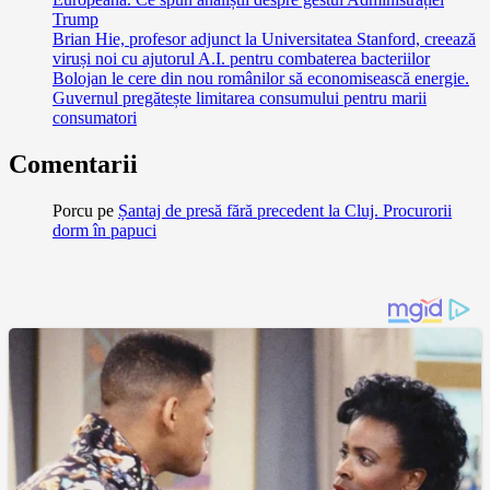
Trump
Brian Hie, profesor adjunct la Universitatea Stanford, creează
viruși noi cu ajutorul A.I. pentru combaterea bacteriilor
Bolojan le cere din nou românilor să economisească energie.
Guvernul pregătește limitarea consumului pentru marii
consumatori
Comentarii
Porcu
pe
Șantaj de presă fără precedent la Cluj. Procurorii
dorm în papuci