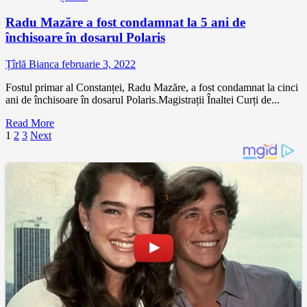
Radu Mazăre a fost condamnat la 5 ani de
închisoare în dosarul Polaris
Țîrlă Bianca
februarie 3, 2022
Fostul primar al Constanței, Radu Mazăre, a fost condamnat la cinci
ani de închisoare în dosarul Polaris.Magistrații Înaltei Curți de...
Read More
Paginație
1
2
3
Next
articole