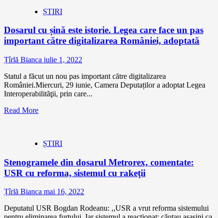
ȘTIRI
Dosarul cu șină este istorie. Legea care face un pas
important către digitalizarea României, adoptată
Țîrlă Bianca
iulie 1, 2022
Statul a făcut un nou pas important către digitalizarea
României.Miercuri, 29 iunie, Camera Deputaților a adoptat Legea
Interoperabilităţii, prin care...
Read More
ȘTIRI
Stenogramele din dosarul Metrorex, comentate:
USR cu reforma, sistemul cu rakeţii
Țîrlă Bianca
mai 16, 2022
Deputatul USR Bogdan Rodeanu: ,,USR a vrut reforma sistemului
pentru eliminarea furtului. Iar sistemul a reacţionat: căutau asasini ca