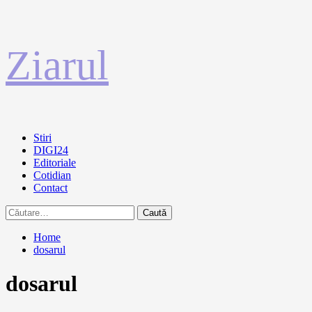
Sari
Ziarul
la
conținut
Primary
Stiri
Menu
DIGI24
Editoriale
Cotidian
Contact
Caută
după:
Home
dosarul
dosarul