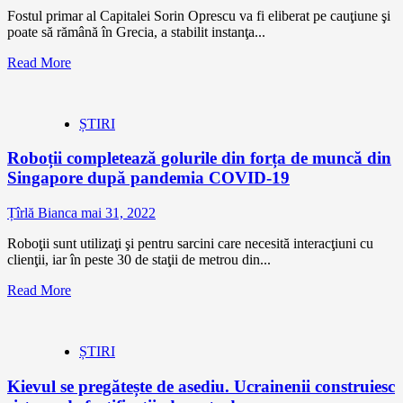
Fostul primar al Capitalei Sorin Oprescu va fi eliberat pe cauţiune şi
poate să rămână în Grecia, a stabilit instanţa...
Read More
ȘTIRI
Roboții completează golurile din forța de muncă din
Singapore după pandemia COVID-19
Țîrlă Bianca
mai 31, 2022
Roboţii sunt utilizaţi şi pentru sarcini care necesită interacţiuni cu
clienţii, iar în peste 30 de staţii de metrou din...
Read More
ȘTIRI
Kievul se pregătește de asediu. Ucrainenii construiesc