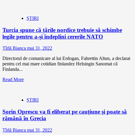
ȘTIRI
Turcia spune că țările nordice trebuie să schimbe
legile pentru a-și îndeplini cererile NATO
Țîrlă Bianca
mai 31, 2022
Directorul de comunicare al lui Erdogan, Fahrettin Altun, a declarat
pentru cel mai mare cotidian finlandez Helsingin Sanomat că
Finlanda...
Read More
ȘTIRI
Sorin Oprescu va fi eliberat pe cauţiune şi poate să
rămână în Grecia
Țîrlă Bianca
mai 31, 2022