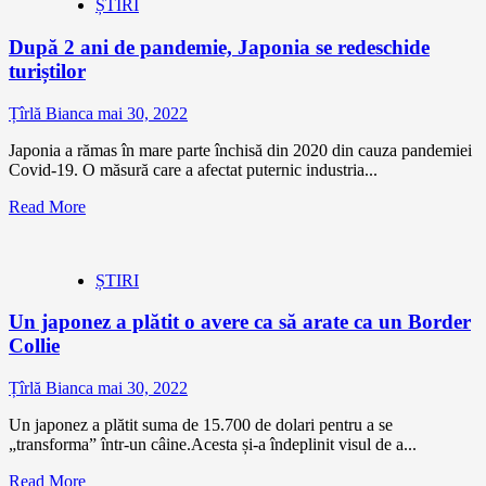
ȘTIRI
După 2 ani de pandemie, Japonia se redeschide
turiștilor
Țîrlă Bianca
mai 30, 2022
Japonia a rămas în mare parte închisă din 2020 din cauza pandemiei
Covid-19. O măsură care a afectat puternic industria...
Read More
ȘTIRI
Un japonez a plătit o avere ca să arate ca un Border
Collie
Țîrlă Bianca
mai 30, 2022
Un japonez a plătit suma de 15.700 de dolari pentru a se
„transforma” într-un câine.Acesta și-a îndeplinit visul de a...
Read More