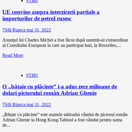
ȘTIRI
UE convine asupra interzicerii parțiale a
importurilor de petrol rusesc
Țîrlă Bianca
mai 31, 2022
Anunțul lui Charles Michel a fost făcut după summit-ul extraordinar
al Consiliului European la care au participat luni, la Bruxelles,...
Read More
ȘTIRI
O „bătaie cu plăcinte” i-a adus zece milioane de
dolari pictorului român Adrian Ghenie
Țîrlă Bianca
mai 31, 2022
„Bătaie cu plăcinte” este numele tabloului vândut de pictorul român
Adrian Ghenie la Hong Kong.Tabloul a fost vândut pentru suma
de...