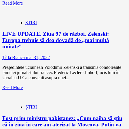
Read More
ȘTIRI
LIVE UPDATE. Ziua 97 de război. Zelenski:
Europa trebuie să dea dovadă de „mai multă
unitate”
Țîrlă Bianca
mai 31, 2022
Președintele ucrainean Volodimir Zelenski a transmis condoleanțe
familiei jurnalistului francez Frederic Leclerc-Imhoff, ucis luni în
Ucraina.UE a convenit asupra unei...
Read More
ȘTIRI
Fost prim-ministru pakistanez: „Cum naiba să știu
că în ziua în care am aterizat la Moscova, Putin va