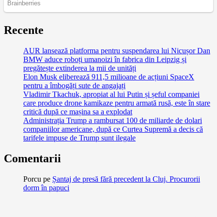
Recente
AUR lansează platforma pentru suspendarea lui Nicușor Dan
BMW aduce roboți umanoizi în fabrica din Leipzig și
pregătește extinderea la mii de unități
Elon Musk eliberează 911,5 milioane de acțiuni SpaceX
pentru a îmbogăți sute de angajați
Vladimir Tkachuk, apropiat al lui Putin și șeful companiei
care produce drone kamikaze pentru armată rusă, este în stare
critică după ce mașina sa a explodat
Administrația Trump a rambursat 100 de miliarde de dolari
companiilor americane, după ce Curtea Supremă a decis că
tarifele impuse de Trump sunt ilegale
Comentarii
Porcu
pe
Șantaj de presă fără precedent la Cluj. Procurorii
dorm în papuci