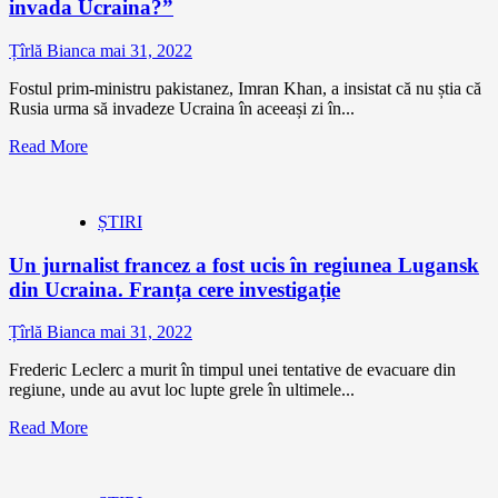
invada Ucraina?”
Țîrlă Bianca
mai 31, 2022
Fostul prim-ministru pakistanez, Imran Khan, a insistat că nu știa că
Rusia urma să invadeze Ucraina în aceeași zi în...
Read More
ȘTIRI
Un jurnalist francez a fost ucis în regiunea Lugansk
din Ucraina. Franța cere investigație
Țîrlă Bianca
mai 31, 2022
Frederic Leclerc a murit în timpul unei tentative de evacuare din
regiune, unde au avut loc lupte grele în ultimele...
Read More