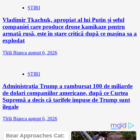
ȘTIRI
Vladimir Tkachuk, apropiat al lui Putin și șeful
companiei care produce drone kamikaze pentru
armată rusă, este în stare critică după ce mașina sa a
explodat
Țîrlă Bianca
august 6, 2026
ȘTIRI
Administrația Trump a rambursat 100 de miliarde
de dolari companiilor americane, după ce Curtea
Supremă a decis că tarifele impuse de Trump sunt
ilegale
Țîrlă Bianca
august 6, 2026