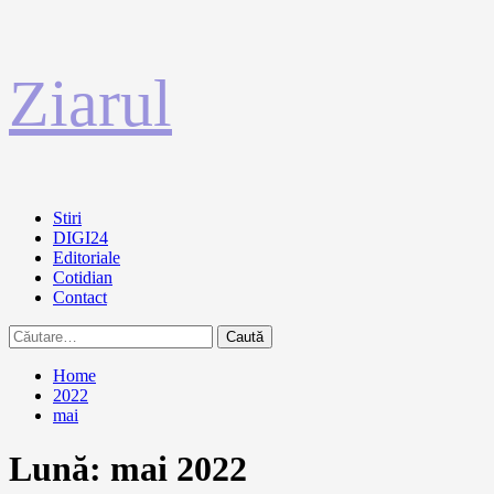
Sari
Ziarul
la
conținut
Primary
Stiri
Menu
DIGI24
Editoriale
Cotidian
Contact
Caută
după:
Home
2022
mai
Lună:
mai 2022