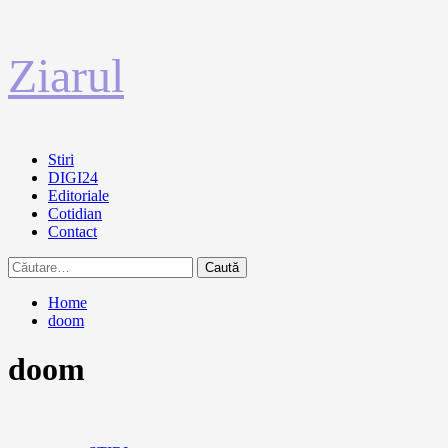
Sari
Ziarul
la
conținut
Primary
Stiri
Menu
DIGI24
Editoriale
Cotidian
Contact
Caută
după:
Home
doom
doom