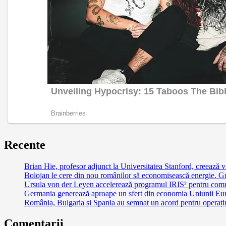
Recente
Brian Hie, profesor adjunct la Universitatea Stanford, creează vi
Bolojan le cere din nou românilor să economisească energie. G
Ursula von der Leyen accelerează programul IRIS² pentru comu
Germania generează aproape un sfert din economia Uniunii Euro
România, Bulgaria și Spania au semnat un acord pentru operațiuni
Comentarii