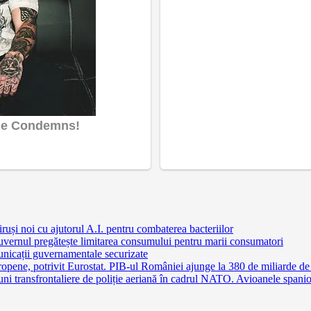
ruși noi cu ajutorul A.I. pentru combaterea bacteriilor
uvernul pregătește limitarea consumului pentru marii consumatori
nicații guvernamentale securizate
pene, potrivit Eurostat. PIB-ul României ajunge la 380 de miliarde de
 transfrontaliere de poliție aeriană în cadrul NATO. Avioanele spaniole 