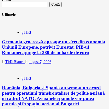
Caută
Ultimele
ȘTIRI
Germania generează aproape un sfert din economia
Uniunii Europene, potrivit Eurostat. PIB-ul
României ajunge la 380 de miliarde de euro
Țîrlă Bianca
august 7, 2026
ȘTIRI
România, Bulgaria și Spania au semnat un acord
pentru operațiuni transfrontaliere de poliție aeriană
în cadrul NATO. Avioanele spaniole vor putea
patrula și în spațiul aerian al Bulgariei