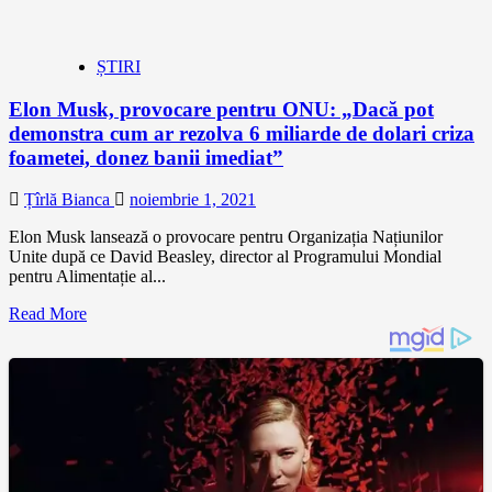
ȘTIRI
Elon Musk, provocare pentru ONU: „Dacă pot
demonstra cum ar rezolva 6 miliarde de dolari criza
foametei, donez banii imediat”
Țîrlă Bianca
noiembrie 1, 2021
Elon Musk lansează o provocare pentru Organizația Națiunilor
Unite după ce David Beasley, director al Programului Mondial
pentru Alimentație al...
Read More