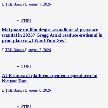
Țîrlă Bianca
august 7, 2026
ȘTIRI
Mai poate un film despre sexualitate să provoace
scandal în 2026? Gregg Araki readuce erotismul în
prim-plan cu „I Want Your Sex”
Țîrlă Bianca
august 7, 2026
ȘTIRI
AUR lansează platforma pentru suspendarea lui
Nicușor Dan
Țîrlă Bianca
august 6, 2026
ȘTIRI