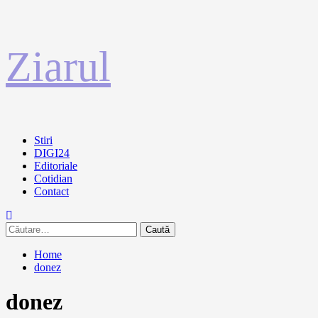
Sari
Ziarul
la
conținut
Primary
Stiri
Menu
DIGI24
Editoriale
Cotidian
Contact
Caută
după:
Home
donez
donez