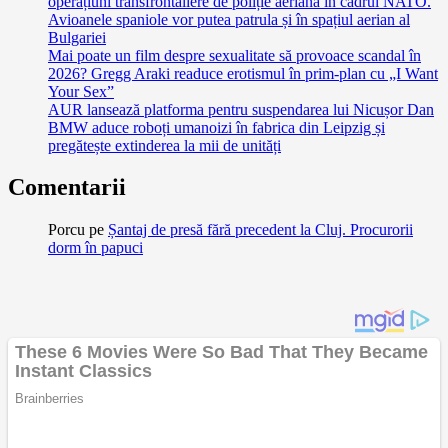
operațiuni transfrontaliere de poliție aeriană în cadrul NATO.
Avioanele spaniole vor putea patrula și în spațiul aerian al
Bulgariei
Mai poate un film despre sexualitate să provoace scandal în
2026? Gregg Araki readuce erotismul în prim-plan cu „I Want
Your Sex”
AUR lansează platforma pentru suspendarea lui Nicușor Dan
BMW aduce roboți umanoizi în fabrica din Leipzig și
pregătește extinderea la mii de unități
Comentarii
Porcu
pe
Șantaj de presă fără precedent la Cluj. Procurorii
dorm în papuci