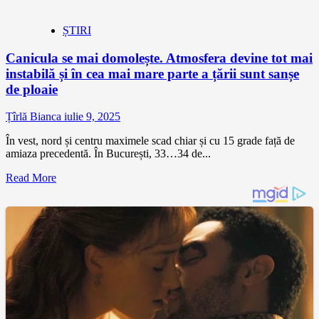
ȘTIRI
Canicula se mai domolește. Atmosfera devine tot mai
instabilă și în cea mai mare parte a țării sunt sanșe
de ploaie
Țîrlă Bianca
iulie 9, 2025
În vest, nord și centru maximele scad chiar și cu 15 grade față de
amiaza precedentă. În București, 33…34 de...
Read More