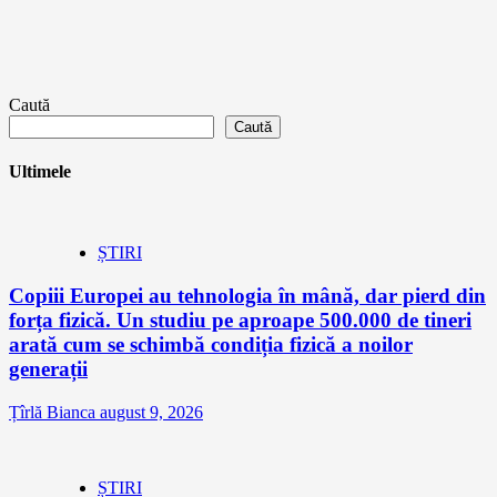
Caută
Caută
Ultimele
ȘTIRI
Copiii Europei au tehnologia în mână, dar pierd din
forța fizică. Un studiu pe aproape 500.000 de tineri
arată cum se schimbă condiția fizică a noilor
generații
Țîrlă Bianca
august 9, 2026
ȘTIRI