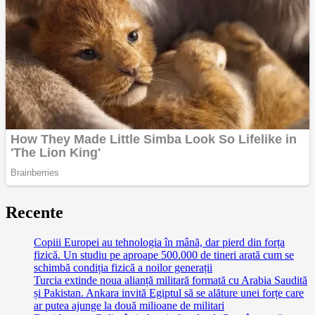
Recente
Copiii Europei au tehnologia în mână, dar pierd din forța
fizică. Un studiu pe aproape 500.000 de tineri arată cum se
schimbă condiția fizică a noilor generații
Turcia extinde noua alianță militară formată cu Arabia Saudită
și Pakistan. Ankara invită Egiptul să se alăture unei forțe care
ar putea ajunge la două milioane de militari