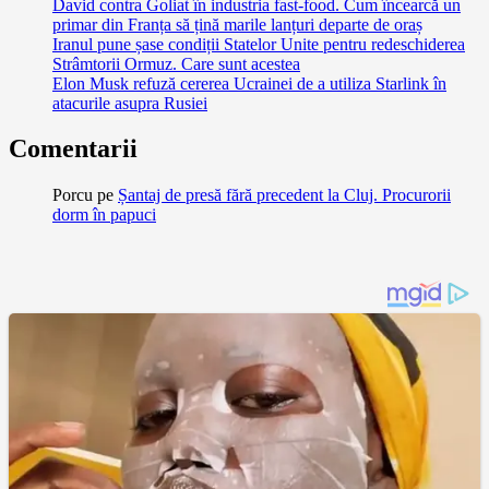
David contra Goliat în industria fast-food. Cum încearcă un
primar din Franța să țină marile lanțuri departe de oraș
Iranul pune șase condiții Statelor Unite pentru redeschiderea
Strâmtorii Ormuz. Care sunt acestea
Elon Musk refuză cererea Ucrainei de a utiliza Starlink în
atacurile asupra Rusiei
Comentarii
Porcu
pe
Șantaj de presă fără precedent la Cluj. Procurorii
dorm în papuci