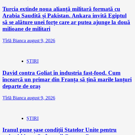
Turcia extinde noua alianță militară formată cu
Arabia Saudită și Pakistan. Ankara invită Egiptul
să se alăture unei forțe care ar putea ajunge la două
milioane de militari
Țîrlă Bianca
august 9, 2026
ȘTIRI
David contra Goliat în industria fast-food. Cum
încearcă un primar din Franța să țină marile lanțuri
departe de oraș
Țîrlă Bianca
august 9, 2026
ȘTIRI
Iranul pune șase condiții Statelor Unite pentru