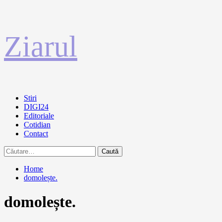
Sari
Ziarul
la
conținut
Primary
Stiri
Menu
DIGI24
Editoriale
Cotidian
Contact
Caută
după:
Home
domolește.
domolește.