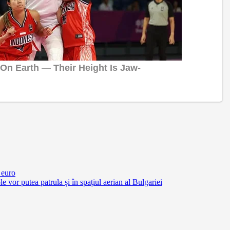
 euro
vor putea patrula și în spațiul aerian al Bulgariei