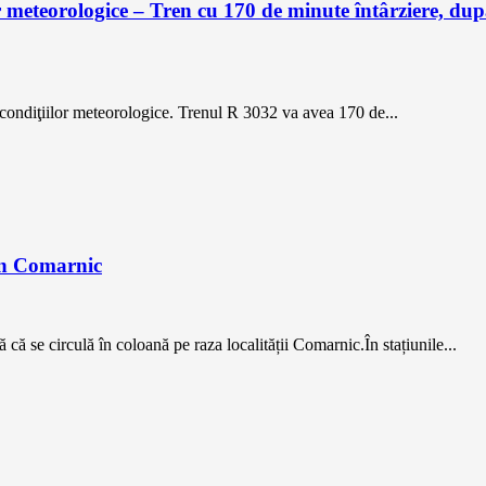
or meteorologice – Tren cu 170 de minute întârziere, dup
 condiţiilor meteorologice. Trenul R 3032 va avea 170 de...
 în Comarnic
 că se circulă în coloană pe raza localității Comarnic.În stațiunile...