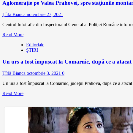
Aglomeraţie pe Valea Prahovei, spre staţiunile montan
Țîrlă Bianca
noiembrie 27, 2021
Centrul Infotrafic din Inspectoratul General al Poliţiei Române informe
Read More
Editoriale
ȘTIRI
Un urs a fost împușcat la Comarnic, după ce a atacat e
Țîrlă Bianca
octombrie 3, 2021
0
Un urs a fost împușcat la Comarnic, judeţul Prahova, după ce a atacat e
Read More