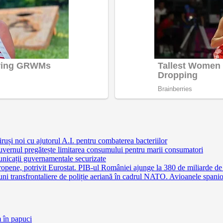
ruși noi cu ajutorul A.I. pentru combaterea bacteriilor
uvernul pregătește limitarea consumului pentru marii consumatori
nicații guvernamentale securizate
pene, potrivit Eurostat. PIB-ul României ajunge la 380 de miliarde de
 transfrontaliere de poliție aeriană în cadrul NATO. Avioanele spaniole 
m în papuci