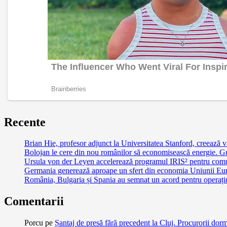
Recente
Brian Hie, profesor adjunct la Universitatea Stanford, creează vi
Bolojan le cere din nou românilor să economisească energie. G
Ursula von der Leyen accelerează programul IRIS² pentru comu
Germania generează aproape un sfert din economia Uniunii Euro
România, Bulgaria și Spania au semnat un acord pentru operațiuni
Comentarii
Porcu
pe
Șantaj de presă fără precedent la Cluj. Procurorii dor