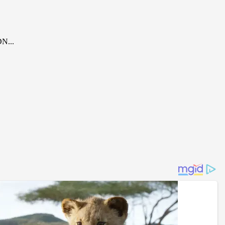
DN...