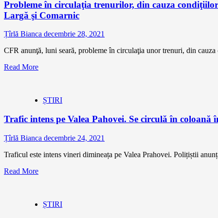
Probleme în circulaţia trenurilor, din cauza condiţiil
Largă şi Comarnic
Țîrlă Bianca
decembrie 28, 2021
CFR anunţă, luni seară, probleme în circulaţia unor trenuri, din cauza
Read More
ȘTIRI
Trafic intens pe Valea Pahovei. Se circulă în coloană
Țîrlă Bianca
decembrie 24, 2021
Traficul este intens vineri dimineața pe Valea Prahovei. Polițiștii anunță
Read More
ȘTIRI