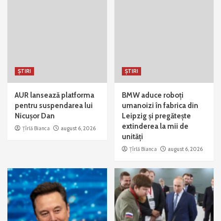
ȘTIRI
ȘTIRI
AUR lansează platforma
BMW aduce roboți
pentru suspendarea lui
umanoizi în fabrica din
Nicușor Dan
Leipzig și pregătește
extinderea la mii de
Țîrlă Bianca
august 6, 2026
unități
Țîrlă Bianca
august 6, 2026