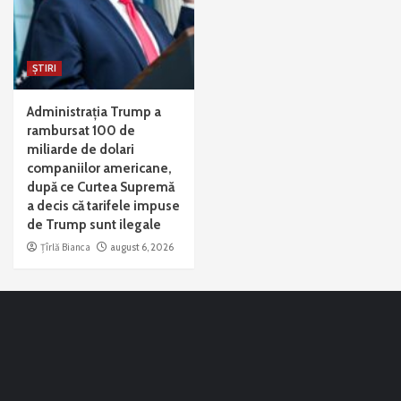
ȘTIRI
Administrația Trump a
rambursat 100 de
miliarde de dolari
companiilor americane,
după ce Curtea Supremă
a decis că tarifele impuse
de Trump sunt ilegale
Țîrlă Bianca
august 6, 2026