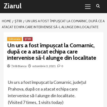
Primary
Sari
Ziarul
Menu
la
conținut
HOME
ȘTIRI
UN URS A FOST ÎMPUȘCAT LA COMARNIC, DUPĂ CE A
ATACAT ECHIPA CARE INTERVENISE SĂ-L ALUNGE DIN LOCALITATE
Editoriale
ȘTIRI
Un urs a fost împușcat la Comarnic,
după ce a atacat echipa care
intervenise să-l alunge din localitate
Țîrlă Bianca
octombrie 3, 2021
0
Un urs a fost împușcat la Comarnic, judeţul
Prahova, după ce a atacat echipa care
intervenise să-l alunge din localitate.
(Visited 7 times, 1 visits today)