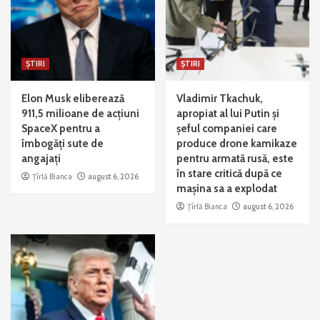
ȘTIRI
ȘTIRI
Elon Musk eliberează
Vladimir Tkachuk,
911,5 milioane de acțiuni
apropiat al lui Putin și
SpaceX pentru a
șeful companiei care
îmbogăți sute de
produce drone kamikaze
angajați
pentru armată rusă, este
în stare critică după ce
Țîrlă Bianca
august 6, 2026
mașina sa a explodat
Țîrlă Bianca
august 6, 2026