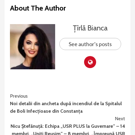
About The Author
Țîrlă Bianca
See author's posts
Continue
Previous
Noi detalii din ancheta după incendiul de la Spitalul
Reading
de Boli Infecțioase din Constanța
Next
Nicu Ştefănuţă: Echipa „USR PLUS la Guvernare” – 14
membri, „Uniţi Reuşim” – 8 membri, „Împreună USR