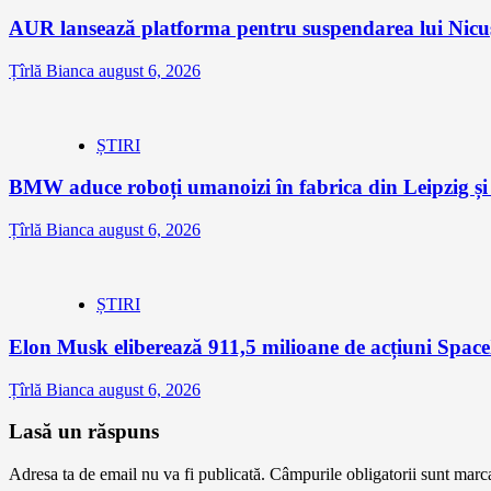
AUR lansează platforma pentru suspendarea lui Nic
Țîrlă Bianca
august 6, 2026
ȘTIRI
BMW aduce roboți umanoizi în fabrica din Leipzig și p
Țîrlă Bianca
august 6, 2026
ȘTIRI
Elon Musk eliberează 911,5 milioane de acțiuni Space
Țîrlă Bianca
august 6, 2026
Lasă un răspuns
Adresa ta de email nu va fi publicată.
Câmpurile obligatorii sunt marc