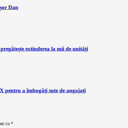
ușor Dan
regătește extinderea la mii de unități
X pentru a îmbogăți sute de angajați
ate cu
*