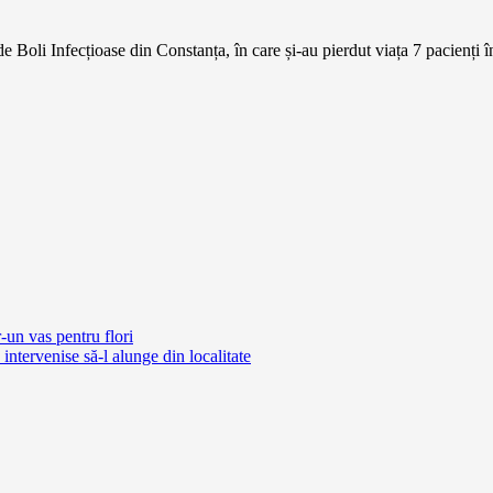
Boli Infecțioase din Constanța, în care și-au pierdut viața 7 pacienți îng
r-un vas pentru flori
ntervenise să-l alunge din localitate