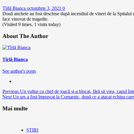
Țîrlă Bianca
octombrie 3, 2021
0
Două anchete au fost deschise după incendiul de vineri de la Spitalul de 
face vinovat de tragedie.
(Visited 9 times, 1 visits today)
About The Author
Țîrlă Bianca
See author's posts
Continue
Previous
Un vultur cu chef de joacă și-a blocat, fără să vrea, capul înt
Next
Un urs a fost împușcat la Comarnic, după ce a atacat echipa care i
Reading
Mai multe
ȘTIRI