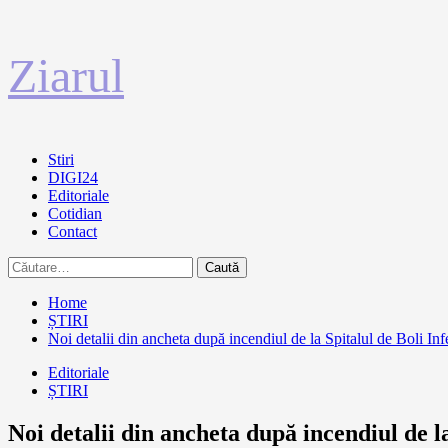
Sari
Ziarul
la
conținut
Primary
Stiri
Menu
DIGI24
Editoriale
Cotidian
Contact
Caută
după:
Home
ȘTIRI
Noi detalii din ancheta după incendiul de la Spitalul de Boli In
Editoriale
ȘTIRI
Noi detalii din ancheta după incendiul de l