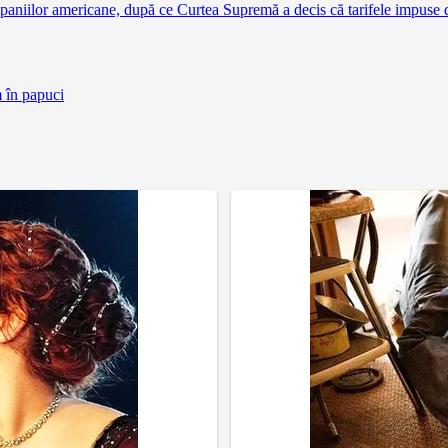
aniilor americane, după ce Curtea Supremă a decis că tarifele impuse 
m în papuci