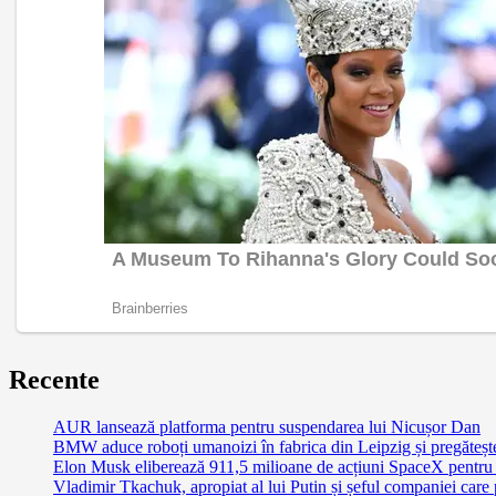
Recente
AUR lansează platforma pentru suspendarea lui Nicușor Dan
BMW aduce roboți umanoizi în fabrica din Leipzig și pregătește 
Elon Musk eliberează 911,5 milioane de acțiuni SpaceX pentru 
Vladimir Tkachuk, apropiat al lui Putin și șeful companiei care