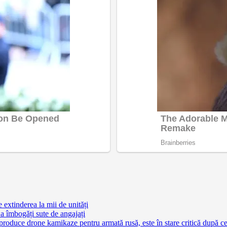
extinderea la mii de unități
a îmbogăți sute de angajați
 produce drone kamikaze pentru armată rusă, este în stare critică după c