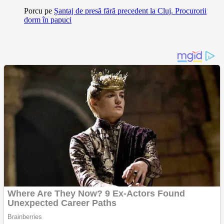
Porcu
pe
Șantaj de presă fără precedent la Cluj. Procurorii
dorm în papuci