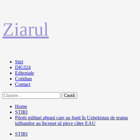
Sari
Ziarul
la
conținut
Primary
Stiri
Menu
DIGI24
Editoriale
Cotidian
Contact
Caută
după:
Home
ȘTIRI
Piloţii militari afgani care au fugit în Uzbekistan de teama
talibanilor au început să plece către EAU
ȘTIRI