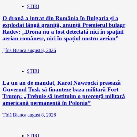
ȘTIRI
O dronă a intrat din România în Bulgaria și a
explodat lângă graniță, anunță Premierul bulagr
Radev: „Drona nu a fost detectată nici în spațiul
aerian românesc, nici în spațiul nostru aerian”
Țîrlă Bianca
august 8, 2026
ȘTIRI
La un an de mandat, Karol Nawrocki presează
Guvernul Tusk să finanțeze baza militară Fort
Trump: „Trebuie să instituim o prezență militară
americană permanentă în Polonia”
Țîrlă Bianca
august 8, 2026
ȘTIRI