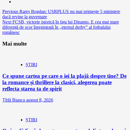
Continue
Previous
Rareș Bogdan: USRPLUS nu mai primește 5 ministere
dacă revine la guvernare
Reading
Next
FCSB, victorie istorică în fața lui Dinamo. E cea mai mare
diferenţă de scor înregistrată în „eternul derby” al fotbalului
românesc
Mai multe
ȘTIRI
Ce spune cartea pe care o iei la plajă despre tine? De
la romance și thrillere la clasici, alegerea poate
reflecta starea ta de spirit
Țîrlă Bianca
august 8, 2026
ȘTIRI