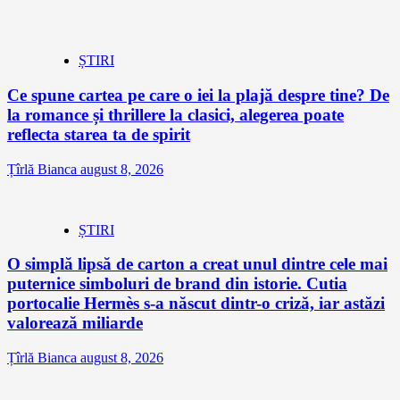
ȘTIRI
Ce spune cartea pe care o iei la plajă despre tine? De
la romance și thrillere la clasici, alegerea poate
reflecta starea ta de spirit
Țîrlă Bianca
august 8, 2026
ȘTIRI
O simplă lipsă de carton a creat unul dintre cele mai
puternice simboluri de brand din istorie. Cutia
portocalie Hermès s-a născut dintr-o criză, iar astăzi
valorează miliarde
Țîrlă Bianca
august 8, 2026