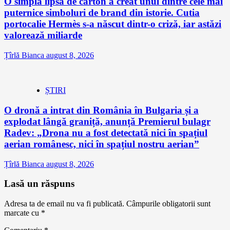
O simplă lipsă de carton a creat unul dintre cele mai
puternice simboluri de brand din istorie. Cutia
portocalie Hermès s-a născut dintr-o criză, iar astăzi
valorează miliarde
Țîrlă Bianca
august 8, 2026
ȘTIRI
O dronă a intrat din România în Bulgaria și a
explodat lângă graniță, anunță Premierul bulagr
Radev: „Drona nu a fost detectată nici în spațiul
aerian românesc, nici în spațiul nostru aerian”
Țîrlă Bianca
august 8, 2026
Lasă un răspuns
Adresa ta de email nu va fi publicată.
Câmpurile obligatorii sunt
marcate cu
*