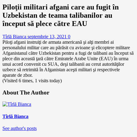
Piloţii militari afgani care au fugit în
Uzbekistan de teama talibanilor au
început să plece către EAU
Țîrlă Bianca
septembrie 13, 2021
0
Piloţi afgani instruiţi de armata americană şi alţi membri ai
personalului militar care au părăsit cu avioane şi elicoptere militare
Afganistanul către Uzbekistan pentru a fugi de talibani au început să
plece din această ţară către Emiratele Arabe Unite (EAU) în urma
unui acord convenit cu SUA, deşi talibanii au cerut autorităţilor
uzbece să retrimită în Afganistan aceşti militari şi respectivele
aparate de zbor.
(Visited 6 times, 1 visits today)
About The Author
Țîrlă Bianca
See author's posts