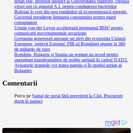
Brian Hie, profesor adjunct la Universitatea Stanford, creează
viruși noi cu ajutorul A.I. pentru combaterea bacteriilor
Bolojan le cere din nou românilor să economisească energie.
Guvernul pregătește limitarea consumului pentru marii
consumatori
Ursula von der Leyen accelerează programul IRIS² pentru
comunicații guvernamentale securizate
Germania generează aproape un sfert din economia Uniunii
Europene, potrivit Eurostat. PIB-ul României ajunge la 380
de miliarde de euro
România, Bulgaria și Spania au semnat un acord pentru
operațiuni transfrontaliere de poliție aeriană în cadrul NATO.
Avioanele spaniole vor putea patrula și în spațiul aerian al
Bulgariei
Comentarii
Porcu
pe
Șantaj de presă fără precedent la Cluj. Procurorii
dorm în papuci