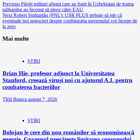
Continue
Previous
Piloţii militari afgani care au fugit în Uzbekistan de teama
talibanilor au început să plece către EAU
Reading
Next
Robert Sighiartău (PNL): USR PLUS trebuie să știe că
eventuale noi negocieri despre configurația guvernului vor începe de
la zero
Mai multe
ȘTIRI
Brian Hie, profesor adjunct la Universitatea
Stanford, creează viruși noi cu ajutorul A.I. pentru
combaterea bacteriilor
Țîrlă Bianca
august 7, 2026
ȘTIRI
Bolojan le cere din nou românilor să economisească
energie. Guvernul pregătește limitarea consumului