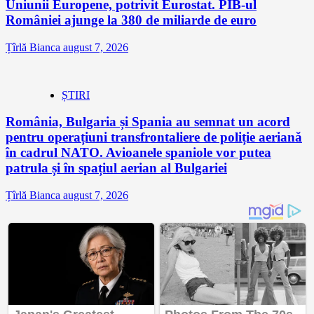
Uniunii Europene, potrivit Eurostat. PIB-ul
României ajunge la 380 de miliarde de euro
Țîrlă Bianca
august 7, 2026
ȘTIRI
România, Bulgaria și Spania au semnat un acord
pentru operațiuni transfrontaliere de poliție aeriană
în cadrul NATO. Avioanele spaniole vor putea
patrula și în spațiul aerian al Bulgariei
Țîrlă Bianca
august 7, 2026