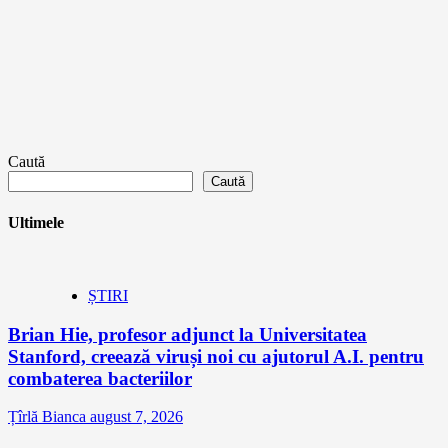
Caută
Caută
Ultimele
ȘTIRI
Brian Hie, profesor adjunct la Universitatea
Stanford, creează viruși noi cu ajutorul A.I. pentru
combaterea bacteriilor
Țîrlă Bianca
august 7, 2026