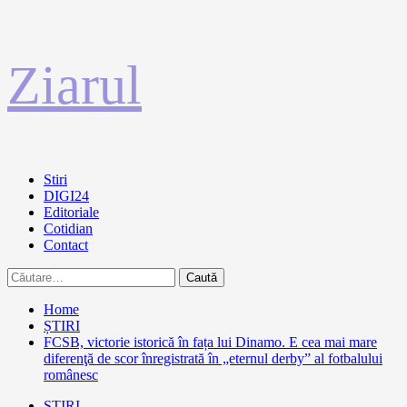
Sari
Ziarul
la
conținut
Primary
Stiri
Menu
DIGI24
Editoriale
Cotidian
Contact
Caută
după:
Home
ȘTIRI
FCSB, victorie istorică în fața lui Dinamo. E cea mai mare
diferenţă de scor înregistrată în „eternul derby” al fotbalului
românesc
ȘTIRI