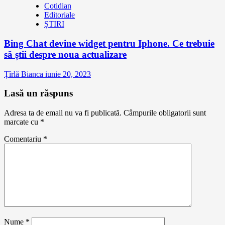
Cotidian
Editoriale
ȘTIRI
Bing Chat devine widget pentru Iphone. Ce trebuie
să știi despre noua actualizare
Țîrlă Bianca
iunie 20, 2023
Lasă un răspuns
Adresa ta de email nu va fi publicată.
Câmpurile obligatorii sunt
marcate cu
*
Comentariu
*
Nume
*