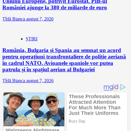
Uniunii Europene, potrivit Eurostat. PIB-ul
României ajunge la 380 de miliarde de euro
Țîrlă Bianca
august 7, 2026
ȘTIRI
România, Bulgaria și Spania au semnat un acord
pentru operațiuni transfrontaliere de poliție aeriană
în cadrul NATO. Avioanele spaniole vor putea
patrula și în spațiul aerian al Bulgariei
Țîrlă Bianca
august 7, 2026