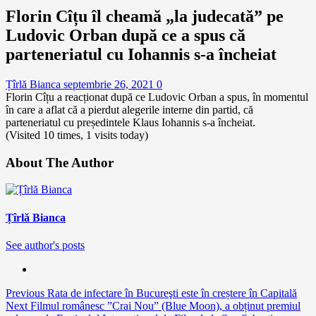
Florin Cîțu îl cheamă „la judecată” pe
Ludovic Orban după ce a spus că
parteneriatul cu Iohannis s-a încheiat
Țîrlă Bianca
septembrie 26, 2021
0
Florin Cîțu a reacționat după ce Ludovic Orban a spus, în momentul
în care a aflat că a pierdut alegerile interne din partid, că
parteneriatul cu președintele Klaus Iohannis s-a încheiat.
(Visited 10 times, 1 visits today)
About The Author
Țîrlă Bianca
See author's posts
Continue
Previous
Rata de infectare în Bucureşti este în creștere în Capitală
Next
Filmul românesc ”Crai Nou” (Blue Moon), a obținut premiul
Reading