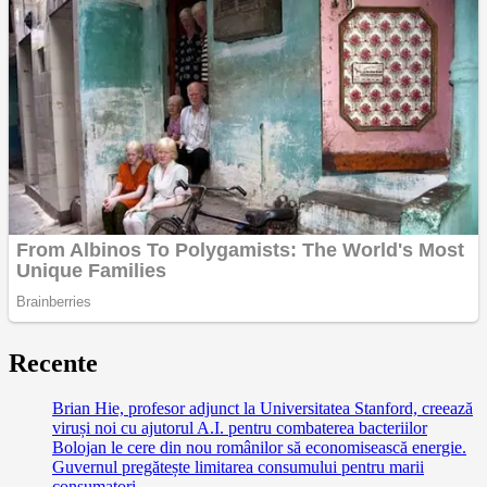
Recente
Brian Hie, profesor adjunct la Universitatea Stanford, creează
viruși noi cu ajutorul A.I. pentru combaterea bacteriilor
Bolojan le cere din nou românilor să economisească energie.
Guvernul pregătește limitarea consumului pentru marii
consumatori