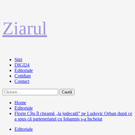
Sari
Ziarul
la
conținut
Primary
Stiri
Menu
DIGI24
Editoriale
Cotidian
Contact
Caută
după:
Home
Editoriale
Florin Cîțu îl cheamă „la judecată” pe Ludovic Orban după ce
a spus că parteneriatul cu Iohannis s-a încheiat
Editoriale