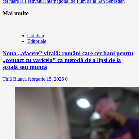
cel mare la Festivalul Internațional de Film de la San Sebastian
Mai multe
Cotidian
Editoriale
Noua „afacere” virală: români care cer bani pentru
„contact cu varicela” ca metodă de a lipsi de la
școală sau muncă
Țîrlă Bianca
februarie 15, 2026
0