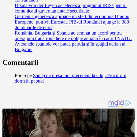
Ursula von der Leyen accelerează programul IRIS² pentru
comunicații guvernamentale securizate
Germania generează aproape un sfert din economia Uniunii
Europene, potrivit Eurostat. PIB-ul României ajunge la 380
de miliarde de euro
România, Bulgaria și Spania au semnat un acord pentru
operațiuni transfrontaliere de poliție aeriană în cadrul NATO.
Avioanele spaniole vor putea patrula și în spațiul aerian al
Bulgariei
Comentarii
Porcu
pe
Șantaj de presă fără precedent la Cluj. Procurorii
dorm în papuci