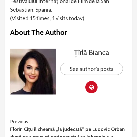
Festivalului Internațional de Film de la San
Sebastian, Spania.
(Visited 15 times, 1 visits today)
About The Author
Țîrlă Bianca
See author's posts
Continue
Previous
Florin Cîțu îl cheamă „la judecată” pe Ludovic Orban
Reading
după ce a spus că parteneriatul cu Iohannis s-a