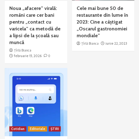
Noua „afacere” virală:
Cele mai bune 50 de
români care cer bani
restaurante din lume în
pentru „contact cu
2023: Cine a câștigat
varicela” ca metodă de
„Oscarul gastronomiei
a lipsi de la școală sau
mondiale”
muncă
Țîrlă Bianca
iunie 22, 2023
Țîrlă Bianca
februarie 15, 2026
0
Cotidian
Editoriale
ȘTIRI