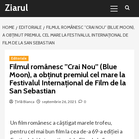
Primary
Sari
Ziarul
Menu
la
conținut
HOME
EDITORIALE
FILMUL ROMÂNESC ”CRAI NOU” (BLUE MOON),
A OBȚINUT PREMIUL CEL MARE LA FESTIVALUL INTERNAȚIONAL DE
FILM DE LA SAN SEBASTIAN
Editoriale
Filmul românesc ”Crai Nou” (Blue
Moon), a obținut premiul cel mare la
Festivalul Internațional de Film de la
San Sebastian
Țîrlă Bianca
septembrie 26, 2021
0
Un film românesc a câștigat marele trofeu,
pentru cel mai bun film la cea de-a 69-a ediției a