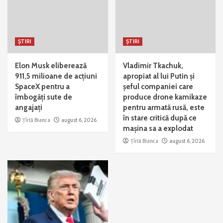
ȘTIRI
ȘTIRI
Elon Musk eliberează
Vladimir Tkachuk,
911,5 milioane de acțiuni
apropiat al lui Putin și
SpaceX pentru a
șeful companiei care
îmbogăți sute de
produce drone kamikaze
angajați
pentru armată rusă, este
în stare critică după ce
Țîrlă Bianca
august 6, 2026
mașina sa a explodat
Țîrlă Bianca
august 6, 2026