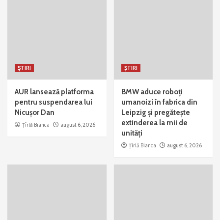
ȘTIRI
ȘTIRI
AUR lansează platforma
BMW aduce roboți
pentru suspendarea lui
umanoizi în fabrica din
Nicușor Dan
Leipzig și pregătește
extinderea la mii de
Țîrlă Bianca
august 6, 2026
unități
Țîrlă Bianca
august 6, 2026