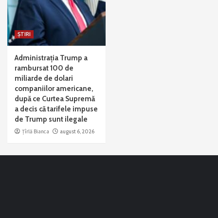
ȘTIRI
Administrația Trump a
rambursat 100 de
miliarde de dolari
companiilor americane,
după ce Curtea Supremă
a decis că tarifele impuse
de Trump sunt ilegale
Țîrlă Bianca
august 6, 2026