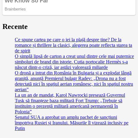
Recente
Ce spune cartea pe care o iei la plajă despre tine? De la
romance și thrillere la clasici, alegerea poate reflecta starea ta
de spirit
O simplă lipsă de carton a creat unul dintre cele mai puternice
simboluri de brand din istorie. Cutia portocalie Hermès s-a
născut dintr-o criză, iar astăzi valorează miliarde
O dronă a intrat din România în Bulgaria și a explodat lângă
graniță, anunță Premierul bulagr Radev: „Drona nu a fost
detectată nici în spațiul aerian românesc, nici în spațiul nostru
aerian”
La un an de mandat, Karol Nawrocki presează Guvernul
Tusk să finanțeze baza militară Fort Trump: „Trebuie să
instituim o prezență militară americană permanentă în
Polonia”
Senatul SUA a aprobat un amplu pachet de sancțiuni
împotriva Rusiei și Iranului. Măsurile îl vizează inclusiv pe
Putin