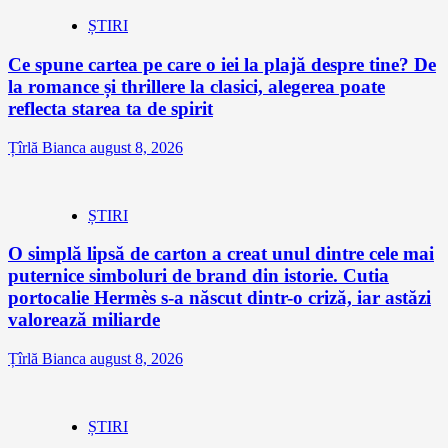
ȘTIRI
Ce spune cartea pe care o iei la plajă despre tine? De
la romance și thrillere la clasici, alegerea poate
reflecta starea ta de spirit
Țîrlă Bianca
august 8, 2026
ȘTIRI
O simplă lipsă de carton a creat unul dintre cele mai
puternice simboluri de brand din istorie. Cutia
portocalie Hermès s-a născut dintr-o criză, iar astăzi
valorează miliarde
Țîrlă Bianca
august 8, 2026
ȘTIRI