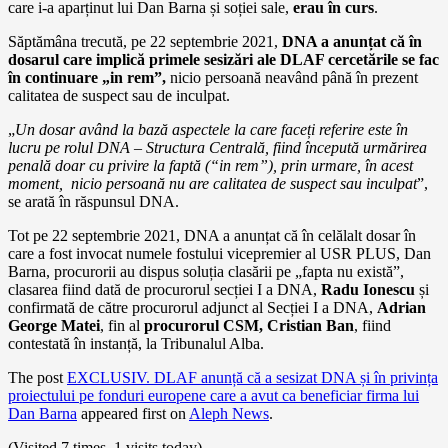
care i-a aparținut lui Dan Barna și soției sale,
erau în curs
.
Săptămâna trecută, pe 22 septembrie 2021,
DNA a anunțat că în
dosarul care implică primele sesizări ale DLAF cercetările se fac
în continuare „in rem”,
nicio persoană neavând până în prezent
calitatea de suspect sau de inculpat.
„
Un dosar având la bază aspectele la care faceți referire este în
lucru pe rolul DNA – Structura Centrală, fiind începută urmărirea
penală doar cu privire la faptă (“in rem”), prin urmare, în acest
moment, nicio persoană nu are calitatea de suspect sau inculpat
”,
se arată în răspunsul DNA.
Tot pe 22 septembrie 2021, DNA a anunțat că în celălalt dosar în
care a fost invocat numele fostului vicepremier al USR PLUS, Dan
Barna, procurorii au dispus soluția clasării pe „fapta nu există”,
clasarea fiind dată de procurorul secției I a DNA,
Radu Ionescu
și
confirmată de către procurorul adjunct al Secției I a DNA,
Adrian
George Matei
, fin al
procurorul CSM, Cristian Ban
, fiind
contestată în instanță, la Tribunalul Alba.
The post
EXCLUSIV. DLAF anunță că a sesizat DNA și în privința
proiectului pe fonduri europene care a avut ca beneficiar firma lui
Dan Barna
appeared first on
Aleph News
.
(Visited 7 times, 1 visits today)