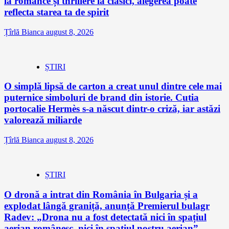
la romance și thrillere la clasici, alegerea poate
reflecta starea ta de spirit
Țîrlă Bianca
august 8, 2026
ȘTIRI
O simplă lipsă de carton a creat unul dintre cele mai
puternice simboluri de brand din istorie. Cutia
portocalie Hermès s-a născut dintr-o criză, iar astăzi
valorează miliarde
Țîrlă Bianca
august 8, 2026
ȘTIRI
O dronă a intrat din România în Bulgaria și a
explodat lângă graniță, anunță Premierul bulagr
Radev: „Drona nu a fost detectată nici în spațiul
aerian românesc, nici în spațiul nostru aerian”