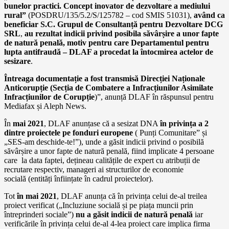
bunelor practici. Concept inovator de dezvoltare a mediului
rural”
(POSDRU/135/5.2/S/125782 – cod SMIS 51031),
având ca
beneficiar S.C. Grupul de Consultanță pentru Dezvoltare DCG
SRL
,
au rezultat indicii privind posibila săvârșire a unor fapte
de natură penală,
motiv pentru care Departamentul pentru
lupta antifraudă – DLAF a procedat
la întocmirea actelor de
sesizare
.
Întreaga documentație a fost transmisă Direcției Naționale
Anticorupție (Secția de Combatere a Infracțiunilor Asimilate
Infracțiunilor de Corupție
)”, anunță DLAF în răspunsul pentru
Mediafax și Aleph News.
În
mai 2021
, DLAF anunțase că a sesizat DNA
în privința a 2
dintre proiectele pe fonduri europene
( Punți Comunitare” și
„SES-am deschide-te!”), unde a găsit indicii privind o posibilă
săvârșire a unor fapte de natură penală, fiind implicate 4 persoane
care la data faptei, dețineau calitățile de expert cu atribuții de
recrutare respectiv, manageri ai structurilor de economie
socială (entități înființate în cadrul proiectelor).
Tot
în mai 2021
, DLAF anunța că în privința celui de-al treilea
proiect verificat („Incluziune socială și pe piața muncii prin
întreprinderi sociale”)
nu a găsit indicii de natură penală
iar
verificările în privința celui de-al 4-lea proiect care implica firma