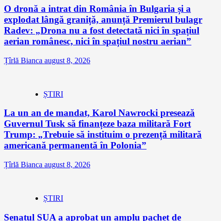
O dronă a intrat din România în Bulgaria și a
explodat lângă graniță, anunță Premierul bulagr
Radev: „Drona nu a fost detectată nici în spațiul
aerian românesc, nici în spațiul nostru aerian”
Țîrlă Bianca
august 8, 2026
ȘTIRI
La un an de mandat, Karol Nawrocki presează
Guvernul Tusk să finanțeze baza militară Fort
Trump: „Trebuie să instituim o prezență militară
americană permanentă în Polonia”
Țîrlă Bianca
august 8, 2026
ȘTIRI
Senatul SUA a aprobat un amplu pachet de