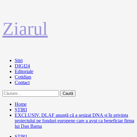
Sari
Ziarul
la
conținut
Primary
Stiri
Menu
DIGI24
Editoriale
Cotidian
Contact
Caută
după:
Home
ȘTIRI
EXCLUSIV. DLAF anunță că a sesizat DNA și în privința
proiectului pe fonduri europene care a avut ca beneficiar firma
lui Dan Barna
ȘTIRI