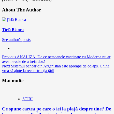
About The Author
Țîrlă Bianca
See author's posts
Continue
Previous
ANALIZĂ. De ce persoanele vaccinate cu Moderna nu ar
avea nevoie de a treia doză
Reading
Next
Sistemul bancar din Afganistan este aproape de colaps. China
vrea să ajute la reconstrucția țării
Mai multe
ȘTIRI
Ce spune cartea pe care o iei la plajă despre tine? De