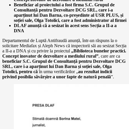
Beneficiar al proiectului a fost firma
S.C. Grupul de
Consultanță pentru Dezvoltare DCG SRL, care i-a
aparținut lui Dan Barna, co-președinte al USR PLUS, și
soției sale, Olga Totolici, care a fost administrator al firmei
DLAF anunță că a sesizat în acest sens Secția a II-a a
DNA
Departamentul de Luptă Antifraudă anunță, într-un răspuns la o
solicitare Mediafax și Aleph News că inspectorii săi au sesizat Secția
a II-a a DNA și cu privire la proiectul
„Biblioteca bunelor practici.
Concept inovator de dezvoltare a mediului rural”
, care are ca
beneficiar S.C. Grupul de Consultanță pentru Dezvoltare DCG
SRL, care i-a aparținut lui Dan Barna și soției sale, Olga
Totolici, pentru că
în urma verificărilor „
au rezultat indicii
privind posibila săvârșire a unor fapte de natură penală
”.