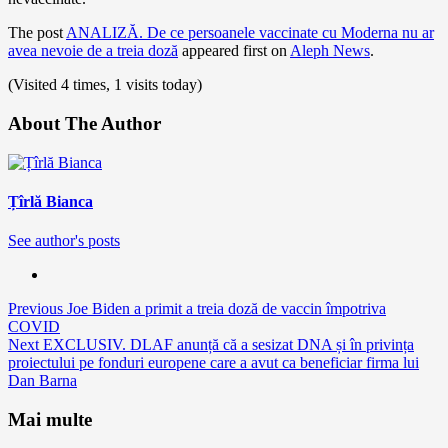
The post
ANALIZĂ. De ce persoanele vaccinate cu Moderna nu ar
avea nevoie de a treia doză
appeared first on
Aleph News
.
(Visited 4 times, 1 visits today)
About The Author
Țîrlă Bianca
See author's posts
Continue
Previous
Joe Biden a primit a treia doză de vaccin împotriva
COVID
Reading
Next
EXCLUSIV. DLAF anunță că a sesizat DNA și în privința
proiectului pe fonduri europene care a avut ca beneficiar firma lui
Dan Barna
Mai multe