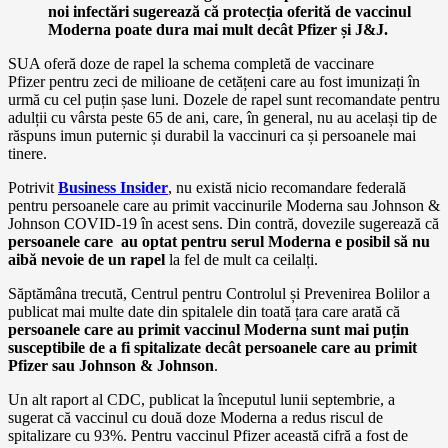
noi infectări sugerează că protecția oferită de vaccinul
Moderna poate dura mai mult decât Pfizer și J&J.
SUA oferă doze de rapel la schema completă de vaccinare
Pfizer pentru zeci de milioane de cetățeni care au fost imunizați în
urmă cu cel puțin șase luni. Dozele de rapel sunt recomandate pentru
adulții cu vârsta peste 65 de ani, care, în general, nu au același tip de
răspuns imun puternic și durabil la vaccinuri ca și persoanele mai
tinere.
Potrivit
Business Insider
, nu există nicio recomandare federală
pentru persoanele care au primit vaccinurile Moderna sau Johnson &
Johnson COVID-19 în acest sens. Din contră, dovezile sugerează că
persoanele care au optat pentru serul Moderna e posibil să nu
aibă nevoie de un rapel
la fel de mult ca ceilalți.
Săptămâna trecută, Centrul pentru Controlul și Prevenirea Bolilor a
publicat mai multe date din spitalele din toată țara care arată că
persoanele care au primit vaccinul Moderna sunt mai puțin
susceptibile de a fi spitalizate decât persoanele care au primit
Pfizer sau Johnson & Johnson
.
Un alt raport al CDC, publicat la începutul lunii septembrie, a
sugerat că vaccinul cu două doze Moderna a redus riscul de
spitalizare cu 93%. Pentru vaccinul Pfizer această cifră a fost de