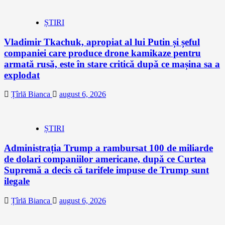
ȘTIRI
Vladimir Tkachuk, apropiat al lui Putin și șeful
companiei care produce drone kamikaze pentru
armată rusă, este în stare critică după ce mașina sa a
explodat
Țîrlă Bianca
august 6, 2026
ȘTIRI
Administrația Trump a rambursat 100 de miliarde
de dolari companiilor americane, după ce Curtea
Supremă a decis că tarifele impuse de Trump sunt
ilegale
Țîrlă Bianca
august 6, 2026