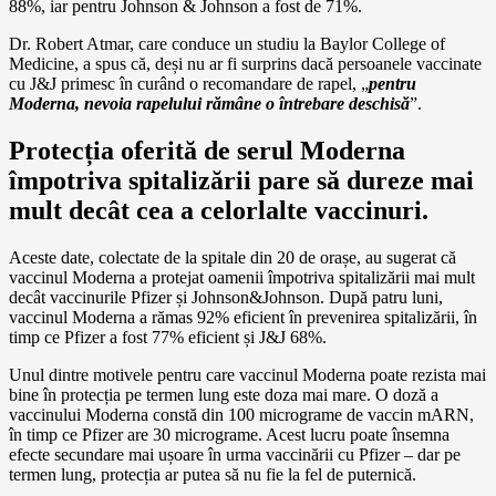
88%, iar pentru Johnson & Johnson a fost de 71%.
Dr. Robert Atmar, care conduce un studiu la Baylor College of
Medicine, a spus că, deși nu ar fi surprins dacă persoanele vaccinate
cu J&J primesc în curând o recomandare de rapel, „
pentru
Moderna, nevoia rapelului rămâne o întrebare deschisă
”.
Protecția oferită de serul Moderna
împotriva spitalizării pare să dureze mai
mult decât cea a celorlalte vaccinuri.
Aceste date, colectate de la spitale din 20 de orașe, au sugerat că
vaccinul Moderna a protejat oamenii împotriva spitalizării mai mult
decât vaccinurile Pfizer și Johnson&Johnson. După patru luni,
vaccinul Moderna a rămas 92% eficient în prevenirea spitalizării, în
timp ce Pfizer a fost 77% eficient și J&J 68%.
Unul dintre motivele pentru care vaccinul Moderna poate rezista mai
bine în protecția pe termen lung este doza mai mare. O doză a
vaccinului Moderna constă din 100 micrograme de vaccin mARN,
în timp ce Pfizer are 30 micrograme. Acest lucru poate însemna
efecte secundare mai ușoare în urma vaccinării cu Pfizer – dar pe
termen lung, protecția ar putea să nu fie la fel de puternică.