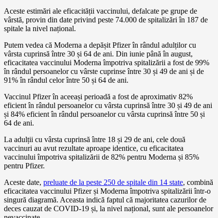
Aceste estimări ale eficacității vaccinului, defalcate pe grupe de
vârstă, provin din date privind peste 74.000 de spitalizări în 187 de
spitale la nivel național.
Putem vedea că Moderna a depășit Pfizer în rândul adulților cu
vârsta cuprinsă între 30 și 64 de ani. Din iunie până în august,
eficacitatea vaccinului Moderna împotriva spitalizării a fost de 99%
în rândul persoanelor cu vârste cuprinse între 30 și 49 de ani și de
91% în rândul celor între 50 și 64 de ani.
Vaccinul Pfizer în aceeași perioadă a fost de aproximativ 82%
eficient în rândul persoanelor cu vârsta cuprinsă între 30 și 49 de ani
și 84% eficient în rândul persoanelor cu vârsta cuprinsă între 50 și
64 de ani.
La adulții cu vârsta cuprinsă între 18 și 29 de ani, cele două
vaccinuri au avut rezultate aproape identice, cu eficacitatea
vaccinului împotriva spitalizării de 82% pentru Moderna și 85%
pentru Pfizer.
Aceste date,
preluate de la peste 250 de spitale din 14 state
, combină
eficacitatea vaccinului Pfizer și Moderna împotriva spitalizării într-o
singură diagramă. Aceasta indică faptul că majoritatea cazurilor de
deces cauzat de COVID-19 și, la nivel național, sunt ale persoanelor
nevaccinate.