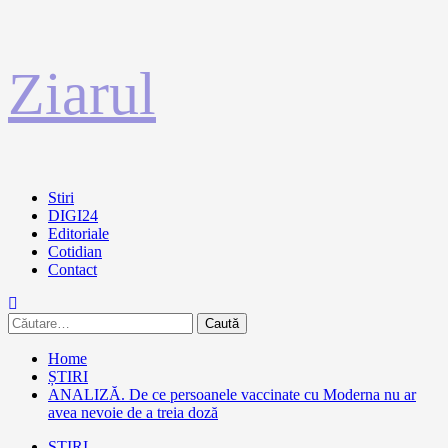
Sari
Ziarul
la
conținut
Primary
Stiri
Menu
DIGI24
Editoriale
Cotidian
Contact
Caută
după:
Home
ȘTIRI
ANALIZĂ. De ce persoanele vaccinate cu Moderna nu ar
avea nevoie de a treia doză
ȘTIRI