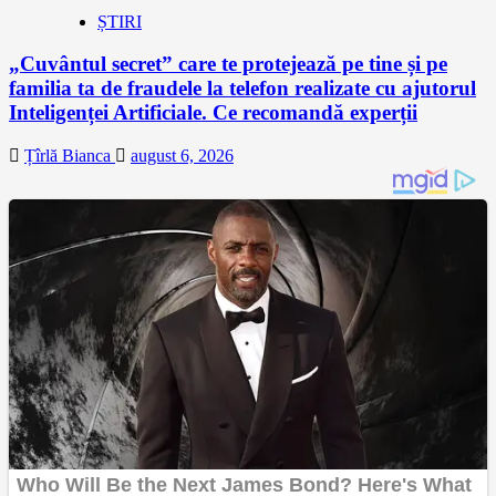
ȘTIRI
„Cuvântul secret” care te protejează pe tine și pe
familia ta de fraudele la telefon realizate cu ajutorul
Inteligenței Artificiale. Ce recomandă experții
Țîrlă Bianca
august 6, 2026