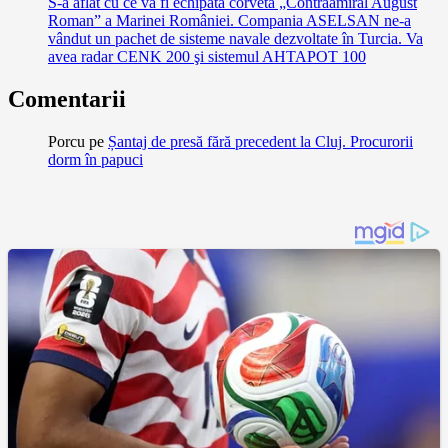
S-a aflat cu ce va fi echipată corveta „Contraamiral August
Roman” a Marinei României. Compania ASELSAN ne-a
vândut un pachet de sisteme navale dezvoltate în Turcia. Va
avea radar CENK 200 şi sistemul AHTAPOT 100
Comentarii
Porcu
pe
Șantaj de presă fără precedent la Cluj. Procurorii
dorm în papuci