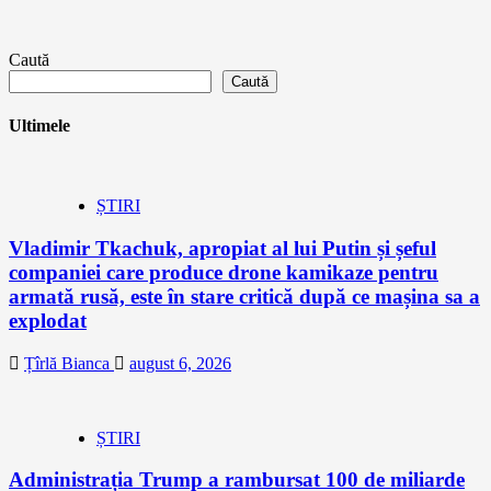
Caută
Caută
Ultimele
ȘTIRI
Vladimir Tkachuk, apropiat al lui Putin și șeful
companiei care produce drone kamikaze pentru
armată rusă, este în stare critică după ce mașina sa a
explodat
Țîrlă Bianca
august 6, 2026
ȘTIRI
Administrația Trump a rambursat 100 de miliarde