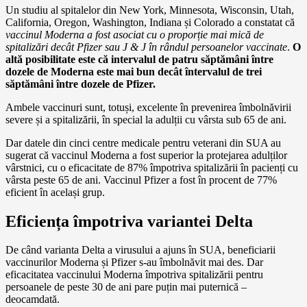
Un studiu al spitalelor din New York, Minnesota, Wisconsin, Utah,
California, Oregon, Washington, Indiana și Colorado a constatat că
vaccinul Moderna a fost asociat cu o proporție mai mică de
spitalizări decât Pfizer sau J & J în rândul persoanelor vaccinate
.
O
altă posibilitate este că intervalul de patru săptămâni între
dozele de Moderna este mai bun decât întervalul de trei
săptămâni între dozele de Pfizer.
Ambele vaccinuri sunt, totuși, excelente în prevenirea îmbolnăvirii
severe și a spitalizării, în special la adulții cu vârsta sub 65 de ani.
Dar datele din cinci centre medicale pentru veterani din SUA au
sugerat că vaccinul Moderna a fost superior la protejarea adulților
vârstnici, cu o eficacitate de 87% împotriva spitalizării în pacienți cu
vârsta peste 65 de ani. Vaccinul Pfizer a fost în procent de 77%
eficient în același grup.
Eficiența împotriva variantei Delta
De când varianta Delta a virusului a ajuns în SUA, beneficiarii
vaccinurilor Moderna și Pfizer s-au îmbolnăvit mai des. Dar
eficacitatea vaccinului Moderna împotriva spitalizării pentru
persoanele de peste 30 de ani pare puțin mai puternică –
deocamdată.