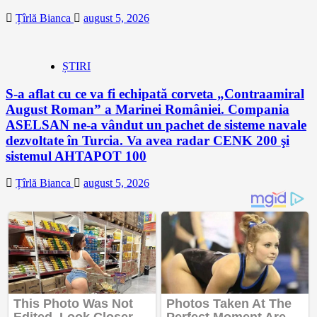
Țîrlă Bianca
august 5, 2026
ȘTIRI
S-a aflat cu ce va fi echipată corveta „Contraamiral
August Roman” a Marinei României. Compania
ASELSAN ne-a vândut un pachet de sisteme navale
dezvoltate în Turcia. Va avea radar CENK 200 şi
sistemul AHTAPOT 100
Țîrlă Bianca
august 5, 2026