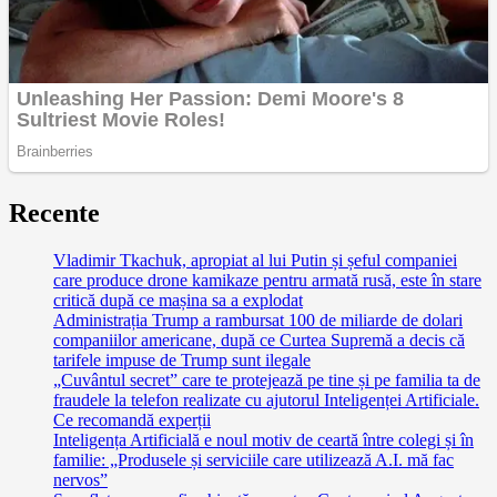
Recente
Vladimir Tkachuk, apropiat al lui Putin și șeful companiei
care produce drone kamikaze pentru armată rusă, este în stare
critică după ce mașina sa a explodat
Administrația Trump a rambursat 100 de miliarde de dolari
companiilor americane, după ce Curtea Supremă a decis că
tarifele impuse de Trump sunt ilegale
„Cuvântul secret” care te protejează pe tine și pe familia ta de
fraudele la telefon realizate cu ajutorul Inteligenței Artificiale.
Ce recomandă experții
Inteligența Artificială e noul motiv de ceartă între colegi și în
familie: „Produsele și serviciile care utilizează A.I. mă fac
nervos”