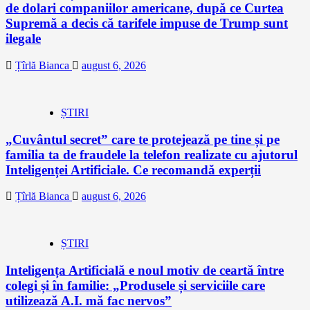
de dolari companiilor americane, după ce Curtea
Supremă a decis că tarifele impuse de Trump sunt
ilegale
Țîrlă Bianca
august 6, 2026
ȘTIRI
„Cuvântul secret” care te protejează pe tine și pe
familia ta de fraudele la telefon realizate cu ajutorul
Inteligenței Artificiale. Ce recomandă experții
Țîrlă Bianca
august 6, 2026
ȘTIRI
Inteligența Artificială e noul motiv de ceartă între
colegi și în familie: „Produsele și serviciile care
utilizează A.I. mă fac nervos”