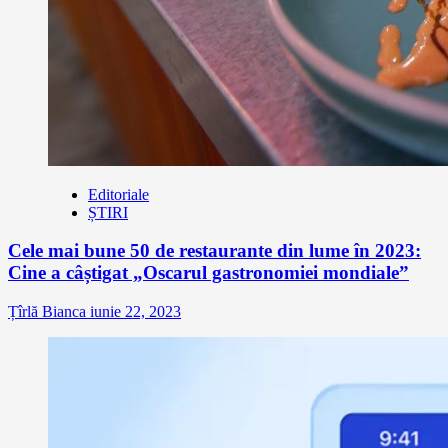
Editoriale
ȘTIRI
Cele mai bune 50 de restaurante din lume în 2023:
Cine a câștigat „Oscarul gastronomiei mondiale”
Țîrlă Bianca
iunie 22, 2023