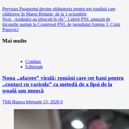
Continue
Previous
Paşaportul devine obligatoriu pentru toți românii care
călătoresc în Marea Britanie, de la 1 octombrie
Reading
Next
„Amândoi au izbucnit în râs”. Liderii PNL amuzaţi de
tricourile purtate la Congresul PNL de jurnalistul Antena 3, Cristi
Popovici
Mai multe
Cotidian
Editoriale
Noua „afacere” virală: români care cer bani pentru
„contact cu varicela” ca metodă de a lipsi de la
școală sau muncă
Țîrlă Bianca
februarie 15, 2026
0