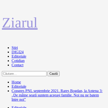
Sari
Ziarul
la
conținut
Primary
Stiri
Menu
DIGI24
Editoriale
Cotidian
Contact
Caută
după:
Home
Editoriale
Congres PNL septembrie 2021. Rareș Bogdan, la Antena 3:
„De mâine seară suntem aceeași familie. Noi nu ne batem
între noi”
Editoriale