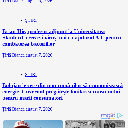
Țîrlă Bianca
august 8, 2026
ȘTIRI
Brian Hie, profesor adjunct la Universitatea
Stanford, creează viruși noi cu ajutorul A.I. pentru
combaterea bacteriilor
Țîrlă Bianca
august 7, 2026
ȘTIRI
Bolojan le cere din nou românilor să economisească
energie. Guvernul pregătește limitarea consumului
pentru marii consumatori
Țîrlă Bianca
august 7, 2026