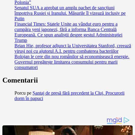
Polonia”
Senatul SUA a aprobat un amplu pachet de sancțiuni
împotriva Rusiei și Iranului. Măsurile îl vizează inclusiv pe
Putin
Financial Times: Statele Unite au vândut euro pentru a
cumpăra yeni japonezi, fără a informa Banca Centrală
Europeană. Ce spun analiștii despre gestul Administrației
Trump
Brian Hie, profesor adjunct la Universitatea Stanford, creează
viruși noi cu ajutorul A.I. pentru combaterea bacteriilor
Bolojan le cere din nou românilor să economisească energie.
Guvernul pregătește limitarea consumului pentru marii
consumatori
Comentarii
Porcu
pe
Șantaj de presă fără precedent la Cluj. Procurorii
dorm în papuci