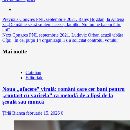
Continue
Previous
Congres PNL septembrie 2021. Rareș Bogdan, la Antena
3: „De mâine seară suntem aceeași familie. Noi nu ne batem între
Reading
noi”
Next
Congres PNL septembrie 2021. Ludovic Orban acuză tabăra
Cîțu: „În cel puţin 14 organizaţii li s-a solicitat controlul votului”
Mai multe
Cotidian
Editoriale
Noua „afacere” virală: români care cer bani pentru
„contact cu varicela” ca metodă de a lipsi de la
școală sau muncă
Țîrlă Bianca
februarie 15, 2026
0