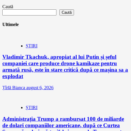
Caută
Caută
Ultimele
ȘTIRI
Vladimir Tkachuk, apropiat al lui Putin și șeful
companiei care produce drone kamikaze pentru
armată rusă, este în stare critică după ce mașina sa a
explodat
Țîrlă Bianca
august 6, 2026
ȘTIRI
Administrația Trump a rambursat 100 de miliarde
de dolari companiilor americane, după ce Curtea