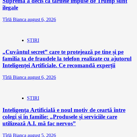
Supremă a decis că tarifele impuse de Trump sunt
ilegale
Țîrlă Bianca
august 6, 2026
ȘTIRI
„Cuvântul secret” care te protejează pe tine și pe
familia ta de fraudele la telefon realizate cu ajutorul
Inteligenței Artificiale. Ce recomandă experții
Țîrlă Bianca
august 6, 2026
ȘTIRI
Inteligența Artificială e noul motiv de ceartă între
colegi și în familie: „Produsele și serviciile care
utilizează A.I. mă fac nervos”
Țîrlă Bianca
august 5, 2026