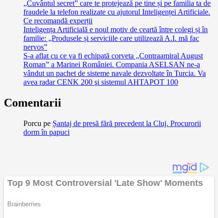
„Cuvântul secret” care te protejează pe tine și pe familia ta de
fraudele la telefon realizate cu ajutorul Inteligenței Artificiale.
Ce recomandă experții
Inteligența Artificială e noul motiv de ceartă între colegi și în
familie: „Produsele și serviciile care utilizează A.I. mă fac
nervos”
S-a aflat cu ce va fi echipată corveta „Contraamiral August
Roman” a Marinei României. Compania ASELSAN ne-a
vândut un pachet de sisteme navale dezvoltate în Turcia. Va
avea radar CENK 200 şi sistemul AHTAPOT 100
Comentarii
Porcu
pe
Șantaj de presă fără precedent la Cluj. Procurorii
dorm în papuci