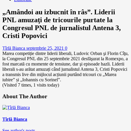
„Amândoi au izbucnit în râs”. Liderii
PNL amuzaţi de tricourile purtate la
Congresul PNL de jurnalistul Antena 3,
Cristi Popovici
Țîrlă Bianca
septembrie 25, 2021
0
Marea competiție dintre liderii liberali, Ludovic Orban şi Florin Cîţu,
la Congresul PNL din 25 septembrie 2021 desfăşurat la Romexpo, a
fost marcată cu momente de tensiune, dar şi episoade hazli. Liderii
liberali s-au arătat amuzați când jurnalistul Antena 3, Cristi Popovici
a transmis live din mijlocul acțiunii purtând tricouri cu „Marea
iubire” și „Iohannis cu Sorinel”.
(Visited 7 times, 1 visits today)
About The Author
Țîrlă Bianca
See author's posts