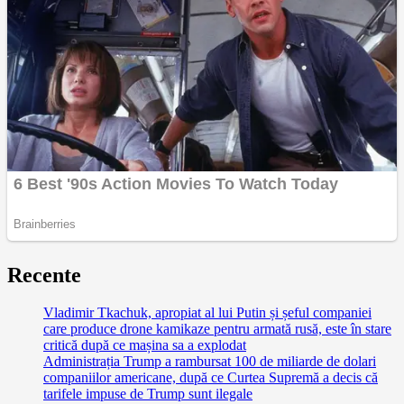
Recente
Vladimir Tkachuk, apropiat al lui Putin și șeful companiei
care produce drone kamikaze pentru armată rusă, este în stare
critică după ce mașina sa a explodat
Administrația Trump a rambursat 100 de miliarde de dolari
companiilor americane, după ce Curtea Supremă a decis că
tarifele impuse de Trump sunt ilegale