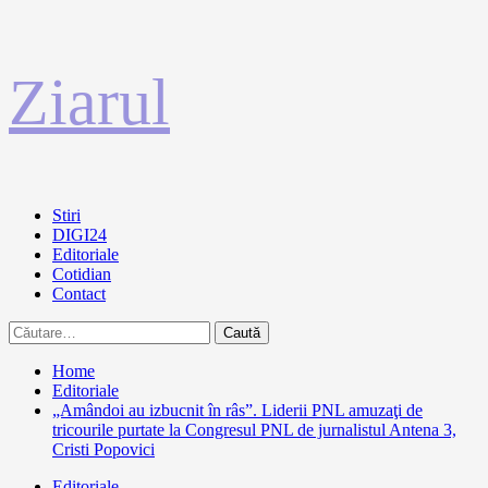
Sari
Ziarul
la
conținut
Primary
Stiri
Menu
DIGI24
Editoriale
Cotidian
Contact
Caută
după:
Home
Editoriale
„Amândoi au izbucnit în râs”. Liderii PNL amuzaţi de
tricourile purtate la Congresul PNL de jurnalistul Antena 3,
Cristi Popovici
Editoriale