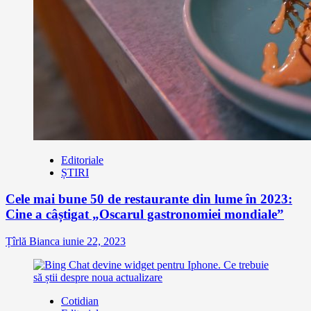
Editoriale
ȘTIRI
Cele mai bune 50 de restaurante din lume în 2023:
Cine a câștigat „Oscarul gastronomiei mondiale”
Țîrlă Bianca
iunie 22, 2023
Cotidian