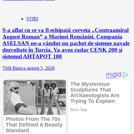
ȘTIRI
S-a aflat cu ce va fi echipată corveta „Contraamiral
August Roman” a Marinei României. Compania
ASELSAN ne-a vândut un pachet de sisteme navale
dezvoltate în Turcia. Va avea radar CENK 200 şi
sistemul AHTAPOT 100
Țîrlă Bianca
august 5, 2026