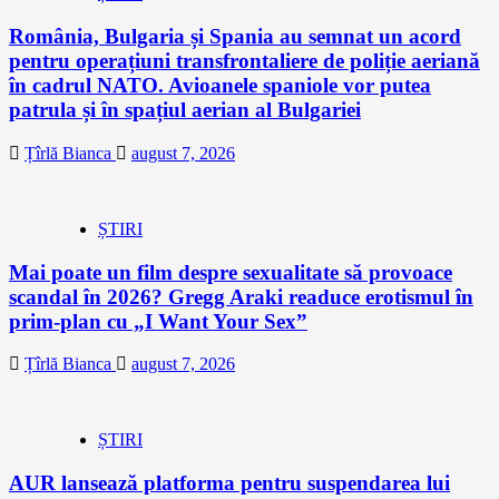
România, Bulgaria și Spania au semnat un acord
pentru operațiuni transfrontaliere de poliție aeriană
în cadrul NATO. Avioanele spaniole vor putea
patrula și în spațiul aerian al Bulgariei
Țîrlă Bianca
august 7, 2026
ȘTIRI
Mai poate un film despre sexualitate să provoace
scandal în 2026? Gregg Araki readuce erotismul în
prim-plan cu „I Want Your Sex”
Țîrlă Bianca
august 7, 2026
ȘTIRI
AUR lansează platforma pentru suspendarea lui