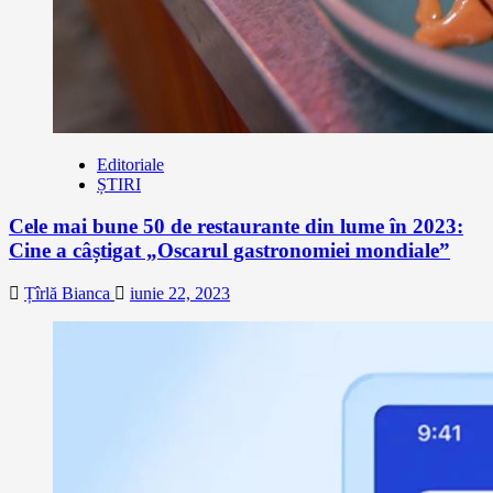
Editoriale
ȘTIRI
Cele mai bune 50 de restaurante din lume în 2023:
Cine a câștigat „Oscarul gastronomiei mondiale”
Țîrlă Bianca
iunie 22, 2023