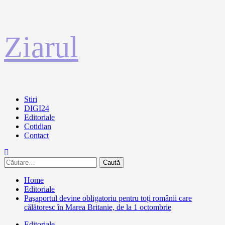
Sari
Ziarul
la
conținut
Primary
Stiri
Menu
DIGI24
Editoriale
Cotidian
Contact
Caută
după:
Home
Editoriale
Paşaportul devine obligatoriu pentru toți românii care
călătoresc în Marea Britanie, de la 1 octombrie
Editoriale