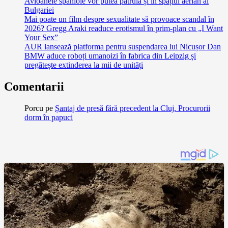
Avioanele spaniole vor putea patrula și în spațiul aerian al
Bulgariei
Mai poate un film despre sexualitate să provoace scandal în
2026? Gregg Araki readuce erotismul în prim-plan cu „I Want
Your Sex”
AUR lansează platforma pentru suspendarea lui Nicușor Dan
BMW aduce roboți umanoizi în fabrica din Leipzig și
pregătește extinderea la mii de unități
Comentarii
Porcu
pe
Șantaj de presă fără precedent la Cluj. Procurorii
dorm în papuci