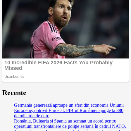
Recente
Germania generează aproape un sfert din economia Uniunii
Europene, potrivit Eurostat. PIB-ul României ajunge la 380
de miliarde de euro
România, Bulgaria și Spania au semnat un acord pentru
operațiuni transfrontaliere de poliție aeriană în cadrul NATO.