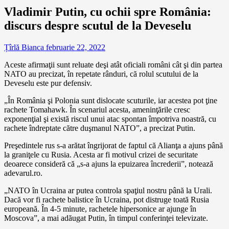
Vladimir Putin, cu ochii spre România:
discurs despre scutul de la Deveselu
Țîrlă Bianca
februarie 22, 2022
Aceste afirmaţii sunt reluate deşi atât oficiali români cât şi din partea
NATO au precizat, în repetate rânduri, că rolul scutului de la
Deveselu este pur defensiv.
„În România şi Polonia sunt dislocate scuturile, iar acestea pot ţine
rachete Tomahawk. În scenariul acesta, ameninţările cresc
exponenţial şi există riscul unui atac spontan împotriva noastră, cu
rachete îndreptate către duşmanul NATO”, a precizat Putin.
Preşedintele rus s-a arătat îngrijorat de faptul că Alianţa a ajuns până
la graniţele cu Rusia. Acesta ar fi motivul crizei de securitate
deoarece consideră că „s-a ajuns la epuizarea încrederii”, notează
adevarul.ro.
„NATO în Ucraina ar putea controla spaţiul nostru până la Urali.
Dacă vor fi rachete balistice în Ucraina, pot distruge toată Rusia
europeană. În 4-5 minute, rachetele hipersonice ar ajunge în
Moscova”, a mai adăugat Putin, în timpul conferinţei televizate.