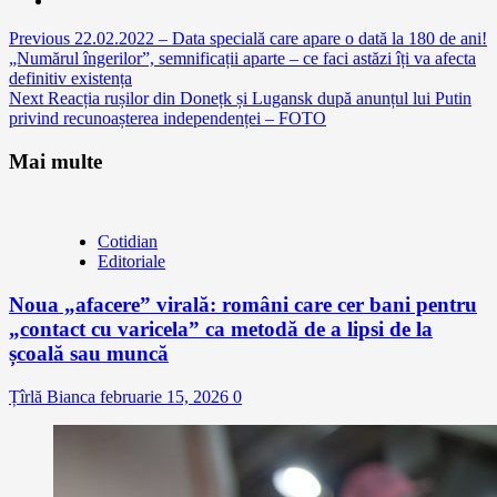
Continue
Previous
22.02.2022 – Data specială care apare o dată la 180 de ani!
„Numărul îngerilor”, semnificații aparte – ce faci astăzi îți va afecta
Reading
definitiv existența
Next
Reacția rușilor din Donețk și Lugansk după anunțul lui Putin
privind recunoașterea independenței – FOTO
Mai multe
Cotidian
Editoriale
Noua „afacere” virală: români care cer bani pentru
„contact cu varicela” ca metodă de a lipsi de la
școală sau muncă
Țîrlă Bianca
februarie 15, 2026
0