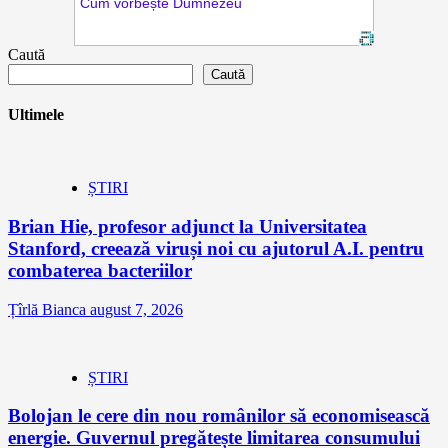
Caută
Caută
Ultimele
ȘTIRI
Brian Hie, profesor adjunct la Universitatea
Stanford, creează viruși noi cu ajutorul A.I. pentru
combaterea bacteriilor
Țîrlă Bianca
august 7, 2026
ȘTIRI
Bolojan le cere din nou românilor să economisească
energie. Guvernul pregătește limitarea consumului