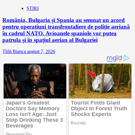
ȘTIRI
România, Bulgaria și Spania au semnat un acord
pentru operațiuni transfrontaliere de poliție aeriană
în cadrul NATO. Avioanele spaniole vor putea
patrula și în spațiul aerian al Bulgariei
Țîrlă Bianca
august 7, 2026