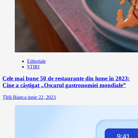
Editoriale
ȘTIRI
Cele mai bune 50 de restaurante din lume în 2023:
Cine a câștigat „Oscarul gastronomiei mondiale”
Țîrlă Bianca
iunie 22, 2023