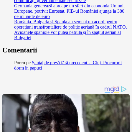
comunicații guvernamentale securizate
Germania generează aproape un sfert din economia Uniunii
Europene, potrivit Eurostat. PIB-ul României ajunge la 380
de miliarde de euro
România, Bulgaria și Spania au semnat un acord pentru
operațiuni transfrontaliere de poliție aeriană în cadrul NATO.
Avioanele spaniole vor putea patrula și în spațiul aerian al
Bulgariei
Comentarii
Porcu
pe
Șantaj de presă fără precedent la Cluj. Procurorii
dorm în papuci