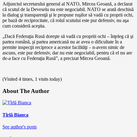
Adjunctul secretarului general al NATO, Mircea Geoană, a declarat
că scutul de la Deveselu nu este negociabil. NATO se arată deschisă
la dialog şi transparenţă şi le propune ruşilor să vadă cu proprii ochi,
pe bază de reciprocitate, că rolul scutului este pur defensiv, nu aşa
cum consideră aceştia.
„Dacă Federaţia Rusă doreşte să vadă cu propriii ochi – înţeleg că şi
partea română, şi partea americană nu ar avea o dificultate în a
permite inspecţii reciproce a acestor facilităţi – n-avem nimic de
ascuns, este pur defensiv, dar nu este negociabil, pentru că el nu are
de-a face cu Federaţia Rusă”, a precizat Mircea Geoană.
(Visited 4 times, 1 visits today)
About The Author
Țîrlă Bianca
See author's posts