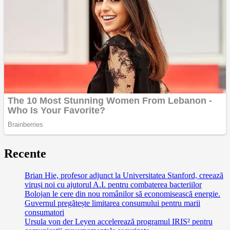
Recente
Brian Hie, profesor adjunct la Universitatea Stanford, creează
viruși noi cu ajutorul A.I. pentru combaterea bacteriilor
Bolojan le cere din nou românilor să economisească energie.
Guvernul pregătește limitarea consumului pentru marii
consumatori
Ursula von der Leyen accelerează programul IRIS² pentru