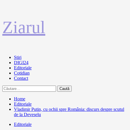
Sari
Ziarul
la
conținut
Primary
Stiri
Menu
DIGI24
Editoriale
Cotidian
Contact
Caută
după:
Home
Editoriale
Vladimir Putin, cu ochii spre România: discurs despre scutul
de la Deveselu
Editoriale