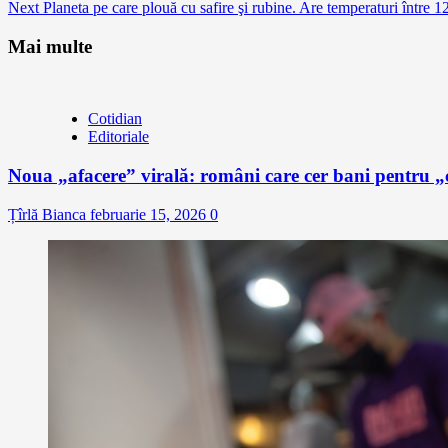
Next
Planeta pe care plouă cu safire şi rubine. Are temperaturi între 
Reading
Mai multe
Cotidian
Editoriale
Noua „afacere” virală: români care cer bani pentru „c
Țîrlă Bianca
februarie 15, 2026
0