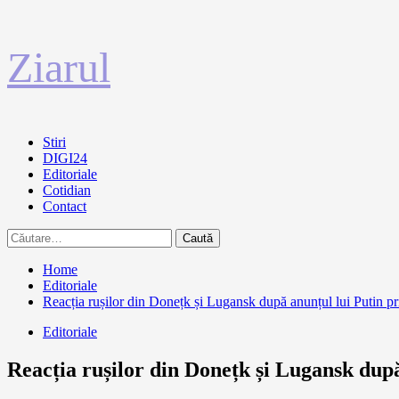
Sari
Ziarul
la
conținut
Primary
Stiri
Menu
DIGI24
Editoriale
Cotidian
Contact
Caută
după:
Home
Editoriale
Reacția rușilor din Donețk și Lugansk după anunțul lui Putin 
Editoriale
Reacția rușilor din Donețk și Lugansk dup