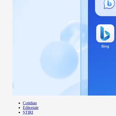
Cotidian
Editoriale
ȘTIRI