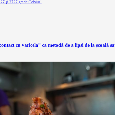
1227 şi 2727 grade Celsius!
ontact cu varicela” ca metodă de a lipsi de la școală 