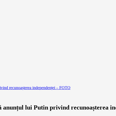
privind recunoașterea independenței – FOTO
ă anunțul lui Putin privind recunoașterea