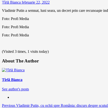
Țîrlă Bianca
februarie 22, 2022
Vladimir Putin a semnat, luni seara, un decret prin care recunoaşte in
Foto: Profi Media
Foto: Profi Media
Foto: Profi Media
(Visited 3 times, 1 visits today)
About The Author
Țîrlă Bianca
See author's posts
Continue
Previous
Vladimir Putin, cu ochii spre România: discurs despre scutul