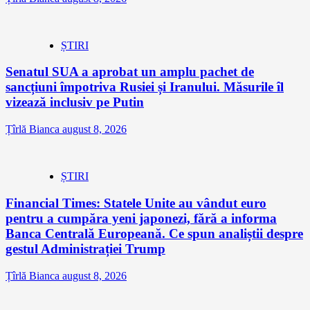
ȘTIRI
Senatul SUA a aprobat un amplu pachet de
sancțiuni împotriva Rusiei și Iranului. Măsurile îl
vizează inclusiv pe Putin
Țîrlă Bianca
august 8, 2026
ȘTIRI
Financial Times: Statele Unite au vândut euro
pentru a cumpăra yeni japonezi, fără a informa
Banca Centrală Europeană. Ce spun analiștii despre
gestul Administrației Trump
Țîrlă Bianca
august 8, 2026