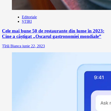
Editoriale
ȘTIRI
Cele mai bune 50 de restaurante din lume în 2023:
Cine a câștigat „Oscarul gastronomiei mondiale”
Țîrlă Bianca
iunie 22, 2023