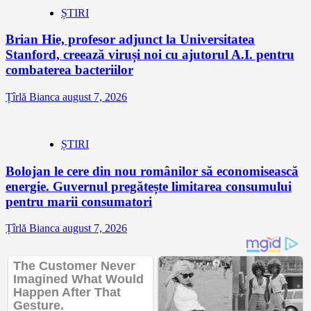
ȘTIRI
Brian Hie, profesor adjunct la Universitatea
Stanford, creează viruși noi cu ajutorul A.I. pentru
combaterea bacteriilor
Țîrlă Bianca
august 7, 2026
ȘTIRI
Bolojan le cere din nou românilor să economisească
energie. Guvernul pregătește limitarea consumului
pentru marii consumatori
Țîrlă Bianca
august 7, 2026