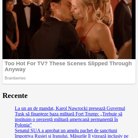
Recente
La un an de mandat, Karol Nawrocki presează Guvernul
Tusk să finanțeze baza militară Fort Trump: „Trebuie să
instituim o prezență militară americană permanentă în
Polonia”
Senatul SUA a aprobat un amplu pachet de sancțiuni
împotriva Rusiei și Iranului. Măsurile îl vizează inclusiv pe