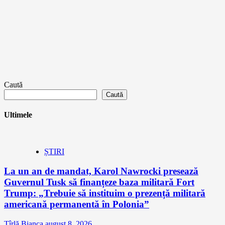
Caută
Caută
Ultimele
ȘTIRI
La un an de mandat, Karol Nawrocki presează
Guvernul Tusk să finanțeze baza militară Fort
Trump: „Trebuie să instituim o prezență militară
americană permanentă în Polonia”
Țîrlă Bianca
august 8, 2026