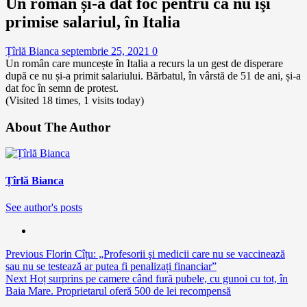
Un român și-a dat foc pentru că nu îşi
primise salariul, în Italia
Țîrlă Bianca
septembrie 25, 2021
0
Un român care muncește în Italia a recurs la un gest de disperare
după ce nu și-a primit salariului. Bărbatul, în vârstă de 51 de ani, și-a
dat foc în semn de protest.
(Visited 18 times, 1 visits today)
About The Author
Țîrlă Bianca
See author's posts
Continue
Previous
Florin Cîțu: „Profesorii şi medicii care nu se vaccinează
sau nu se testează ar putea fi penalizați financiar”
Reading
Next
Hoț surprins pe camere când fură pubele, cu gunoi cu tot, în
Baia Mare. Proprietarul oferă 500 de lei recompensă