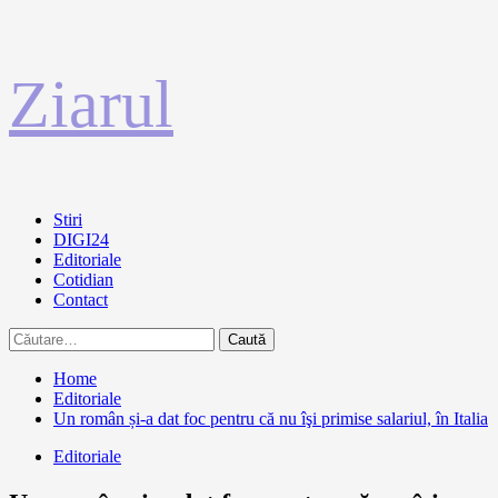
Sari
Ziarul
la
conținut
Primary
Stiri
Menu
DIGI24
Editoriale
Cotidian
Contact
Caută
după:
Home
Editoriale
Un român și-a dat foc pentru că nu îşi primise salariul, în Italia
Editoriale