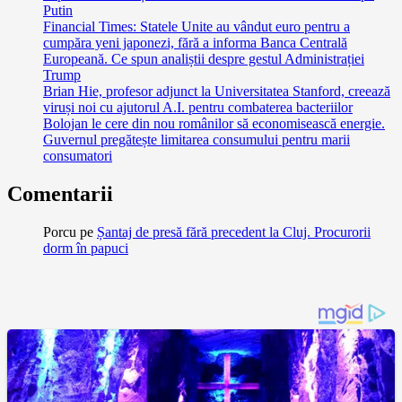
Putin
Financial Times: Statele Unite au vândut euro pentru a
cumpăra yeni japonezi, fără a informa Banca Centrală
Europeană. Ce spun analiștii despre gestul Administrației
Trump
Brian Hie, profesor adjunct la Universitatea Stanford, creează
viruși noi cu ajutorul A.I. pentru combaterea bacteriilor
Bolojan le cere din nou românilor să economisească energie.
Guvernul pregătește limitarea consumului pentru marii
consumatori
Comentarii
Porcu
pe
Șantaj de presă fără precedent la Cluj. Procurorii
dorm în papuci