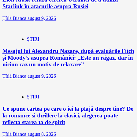
Starlink în atacurile asupra Rusiei
Țîrlă Bianca
august 9, 2026
ȘTIRI
Mesajul lui Alexandru Nazare, după evaluările Fitch
și Moody’s asupra României: „Este un răgaz, dar în
niciun caz un motiv de relaxare”
Țîrlă Bianca
august 9, 2026
ȘTIRI
Ce spune cartea pe care o iei la plajă despre tine? De
la romance și thrillere la clasici, alegerea poate
reflecta starea ta de spirit
Țîrlă Bianca
august 8, 2026