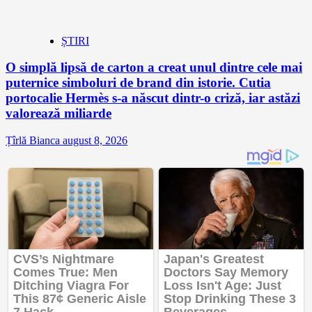
ȘTIRI
O simplă lipsă de carton a creat unul dintre cele mai
puternice simboluri de brand din istorie. Cutia
portocalie Hermès s-a născut dintr-o criză, iar astăzi
valorează miliarde
Țîrlă Bianca
august 8, 2026