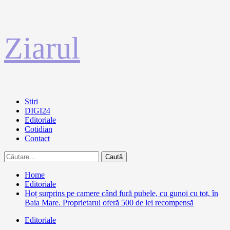
Sari
Ziarul
la
conținut
Primary
Stiri
Menu
DIGI24
Editoriale
Cotidian
Contact
Caută
după:
Home
Editoriale
Hoț surprins pe camere când fură pubele, cu gunoi cu tot, în
Baia Mare. Proprietarul oferă 500 de lei recompensă
Editoriale