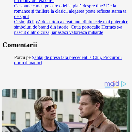
un motiv de relaxare”
Ce spune cartea pe care o iei la plajă despre tine? De la
romance și thrillere la clasici, alegerea poate reflecta starea ta
de spirit
O simplă lipsă de carton a creat unul dintre cele mai puternice
simboluri de brand din istorie. Cutia portocalie Hermès s-a
născut dintr-o criză, iar astăzi valorează miliarde
Comentarii
Porcu
pe
Șantaj de presă fără precedent la Cluj. Procurorii
dorm în papuci