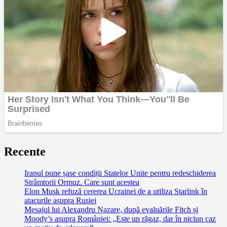
Recente
Iranul pune șase condiții Statelor Unite pentru redeschiderea
Strâmtorii Ormuz. Care sunt acestea
Elon Musk refuză cererea Ucrainei de a utiliza Starlink în
atacurile asupra Rusiei
Mesajul lui Alexandru Nazare, după evaluările Fitch și
Moody’s asupra României: „Este un răgaz, dar în niciun caz