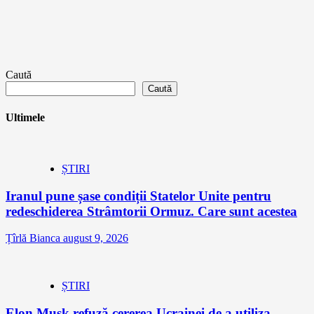
Caută
Caută
Ultimele
ȘTIRI
Iranul pune șase condiții Statelor Unite pentru
redeschiderea Strâmtorii Ormuz. Care sunt acestea
Țîrlă Bianca
august 9, 2026
ȘTIRI
Elon Musk refuză cererea Ucrainei de a utiliza