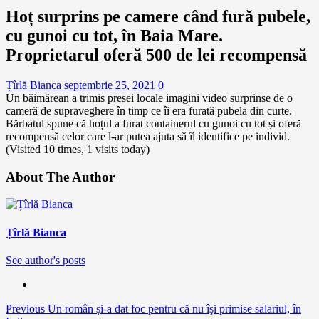
Hoț surprins pe camere când fură pubele,
cu gunoi cu tot, în Baia Mare.
Proprietarul oferă 500 de lei recompensă
Țîrlă Bianca
septembrie 25, 2021
0
Un băimărean a trimis presei locale imagini video surprinse de o
cameră de supraveghere în timp ce îi era furată pubela din curte.
Bărbatul spune că hoțul a furat containerul cu gunoi cu tot și oferă
recompensă celor care l-ar putea ajuta să îl identifice pe individ.
(Visited 10 times, 1 visits today)
About The Author
Țîrlă Bianca
See author's posts
Continue
Previous
Un român și-a dat foc pentru că nu îşi primise salariul, în