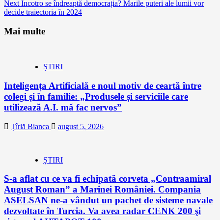
Reading
Next
Încotro se îndreaptă democrația? Marile puteri ale lumii vor
decide traiectoria în 2024
Mai multe
ȘTIRI
Inteligența Artificială e noul motiv de ceartă între
colegi și în familie: „Produsele și serviciile care
utilizează A.I. mă fac nervos”
Țîrlă Bianca
august 5, 2026
ȘTIRI
S-a aflat cu ce va fi echipată corveta „Contraamiral
August Roman” a Marinei României. Compania
ASELSAN ne-a vândut un pachet de sisteme navale
dezvoltate în Turcia. Va avea radar CENK 200 şi