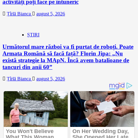
activități poți face pe întuneric
Țîrlă Bianca
august 5, 2026
ȘTIRI
Următorul mare război va fi purtat de roboți. Poate
Armata Română să facă față? Florin Jipa: „Nu
există strategie la MApN. Încă avem batalioane de
tancuri din anii 60”
Țîrlă Bianca
august 5, 2026