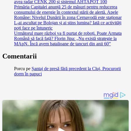
avea radar CENK 200 şi sistemul AHTAPOT 100
Primăria Capitalei anunță 25 de măsuri pentru reducerea
consumului de energie în contextul stării de alertă. Apele
Române: Nivelul Dunării în zona Cernavodă este staționar
L-ai ascultat pe Bolojan și ai stins lumina? Iată ce activități
poți face pe întuneric
Următorul mare război va fi purtat de roboți. Poate Armata
Română să facă față? Florin Jipa: „Nu există strategie la
MApN. Încă avem batalioane de tancuri din anii 60”
Comentarii
Porcu
pe
Șantaj de presă fără precedent la Cluj. Procurorii
dorm în papuci