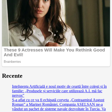
Recente
Inteligența Artificială e noul motiv de ceartă între colegi și în
familie: „Produsele și serviciile care utilizează A.I. mă fac
nervos”
S-a aflat cu ce va fi echipată corveta „Contraamiral August
Roman” a Marinei României. Compania ASELSAN ne-a
vândut un pachet de sisteme navale dezvoltate în Turcia. Va