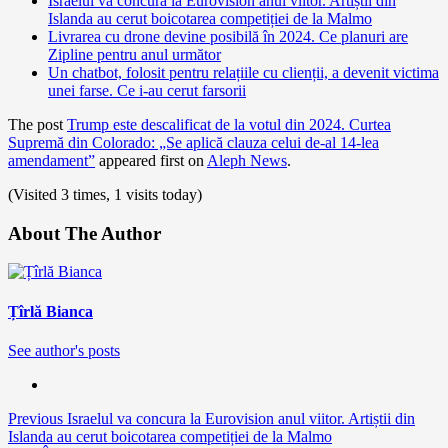
Israelul va concura la Eurovision anul viitor. Artiștii din
Islanda au cerut boicotarea competiției de la Malmo
Livrarea cu drone devine posibilă în 2024. Ce planuri are
Zipline pentru anul următor
Un chatbot, folosit pentru relațiile cu clienții, a devenit victima
unei farse. Ce i-au cerut farsorii
The post
Trump este descalificat de la votul din 2024. Curtea
Supremă din Colorado: „Se aplică clauza celui de-al 14-lea
amendament”
appeared first on
Aleph News
.
(Visited 3 times, 1 visits today)
About The Author
Țîrlă Bianca
See author's posts
Continue
Previous
Israelul va concura la Eurovision anul viitor. Artiștii din
Islanda au cerut boicotarea competiției de la Malmo