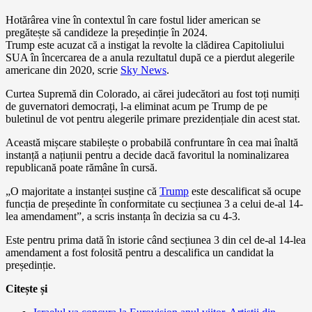
Hotărârea vine în contextul în care fostul lider american se
pregătește să candideze la președinție în 2024.
Trump este acuzat că a instigat la revolte la clădirea Capitoliului
SUA în încercarea de a anula rezultatul după ce a pierdut alegerile
americane din 2020, scrie
Sky News
.
Curtea Supremă din Colorado, ai cărei judecători au fost toți numiți
de guvernatori democrați, l-a eliminat acum pe Trump de pe
buletinul de vot pentru alegerile primare prezidențiale din acest stat.
Această mișcare stabilește o probabilă confruntare în cea mai înaltă
instanță a națiunii pentru a decide dacă favoritul la nominalizarea
republicană poate rămâne în cursă.
„O majoritate a instanței susține că
Trump
este descalificat să ocupe
funcția de președinte în conformitate cu secțiunea 3 a celui de-al 14-
lea amendament”, a scris instanța în decizia sa cu 4-3.
Este pentru prima dată în istorie când secțiunea 3 din cel de-al 14-lea
amendament a fost folosită pentru a descalifica un candidat la
președinție.
Citește și