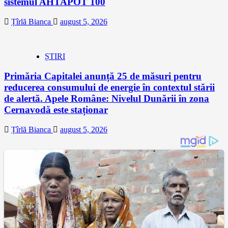
sistemul AHTAPOT 100
Țîrlă Bianca
august 5, 2026
ȘTIRI
Primăria Capitalei anunță 25 de măsuri pentru
reducerea consumului de energie în contextul stării
de alertă. Apele Române: Nivelul Dunării în zona
Cernavodă este staționar
Țîrlă Bianca
august 5, 2026