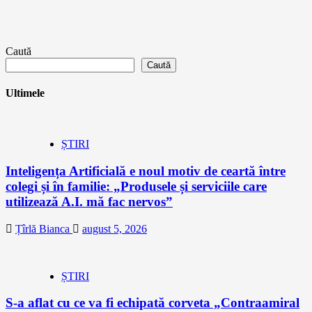
Caută
Caută
Ultimele
ȘTIRI
Inteligența Artificială e noul motiv de ceartă între
colegi și în familie: „Produsele și serviciile care
utilizează A.I. mă fac nervos”
Țîrlă Bianca
august 5, 2026
ȘTIRI
S-a aflat cu ce va fi echipată corveta „Contraamiral