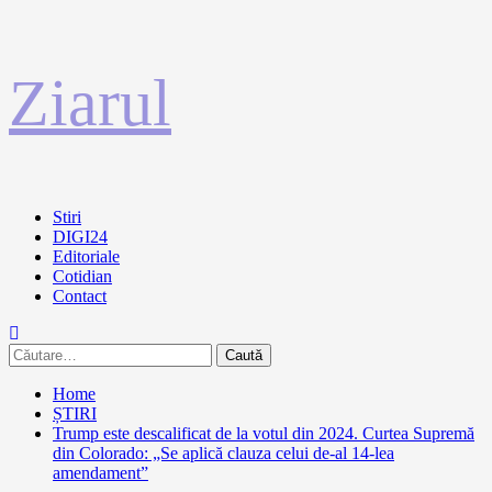
Sari
Ziarul
la
conținut
Primary
Stiri
Menu
DIGI24
Editoriale
Cotidian
Contact
Caută
după:
Home
ȘTIRI
Trump este descalificat de la votul din 2024. Curtea Supremă
din Colorado: „Se aplică clauza celui de-al 14-lea
amendament”