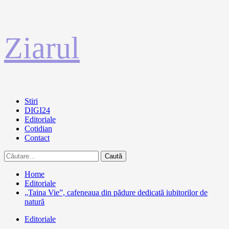
Sari
Ziarul
la
conținut
Primary
Stiri
Menu
DIGI24
Editoriale
Cotidian
Contact
Caută
după:
Home
Editoriale
„Taina Vie”, cafeneaua din pădure dedicată iubitorilor de
natură
Editoriale