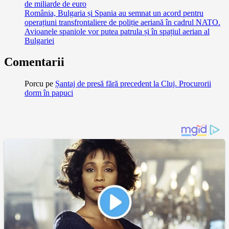
de miliarde de euro
România, Bulgaria și Spania au semnat un acord pentru
operațiuni transfrontaliere de poliție aeriană în cadrul NATO.
Avioanele spaniole vor putea patrula și în spațiul aerian al
Bulgariei
Comentarii
Porcu
pe
Șantaj de presă fără precedent la Cluj. Procurorii
dorm în papuci