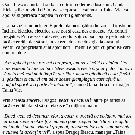
Oana Iliescu a instalat și două corturi moderne aduse din Olanda.
Bicicliștii care vin la Bârnova se opresc la cafeneaua Taina Vie, ca
apoi să-și petreacă noaptea în cortul glamorous.
„Taina vie” e numele ei. E preferata bicicliștilor din zonă. Turiștii pot
închiria biciclete electrice si se pot si caza peste noapte. Au corturi
pregatite. Prin această afacere, cei doi soți vor să îi ajute pe turiști să
facă exerciții, dar să se și relaxeze, departe de agitația orașului.
Pentru că proprietarii sunt apicultori – meniul e plin cu produse care
contin miere.
„A
m aplicat pe un proiect european, am reușit să îl câștigăm. Cei
care veneau la ture cu bicicletele asistate electric și-ar fi dorit uneori
să petreacă mai mult timp în aer liber, ne-am gândit că ce-ar fi să-i
și găzduim și atunci am adus aceste glampinguri care oferă un
confort sporit și o parte de relaxare”
, spune Oana Iliescu, manager
Taina Vie.
Prin această afacere, Dragoș Iliescu a decis să îi ajute pe turiști să
facă exerciții dar și să se relaxeze în mijlocul naturii.
„
Dacă vrem să depunem efort alegem o treaptă de pedalare mai jos,
iar dacă suntem obosiți, și nu mai pute, rugăm bicileta să ne ajute
mai mult și atunci vibe-ul grupului, al oamenilor care sunt prezenți,
e cumva la același nivel
”, a spus Dragoș Iliescu, manager „Taina