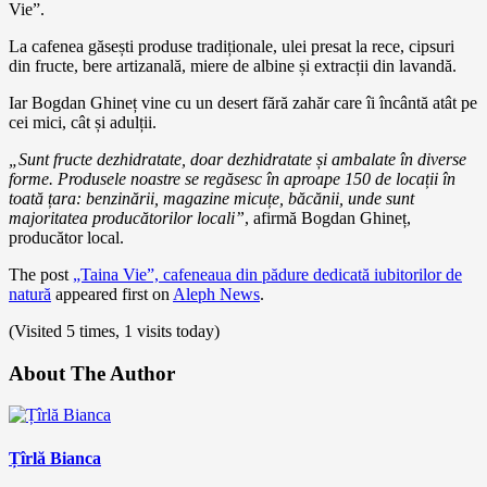
Vie”.
La cafenea găsești produse tradiționale, ulei presat la rece, cipsuri
din fructe, bere artizanală, miere de albine și extracții din lavandă.
Iar Bogdan Ghineț vine cu un desert fără zahăr care îi încântă atât pe
cei mici, cât și adulții.
„Sunt fructe dezhidratate, doar dezhidratate și ambalate în diverse
forme. Produsele noastre se regăsesc în aproape 150 de locații în
toată țara: benzinării, magazine micuțe, băcănii, unde sunt
majoritatea producătorilor locali”
, afirmă Bogdan Ghineț,
producător local.
The post
„Taina Vie”, cafeneaua din pădure dedicată iubitorilor de
natură
appeared first on
Aleph News
.
(Visited 5 times, 1 visits today)
About The Author
Țîrlă Bianca