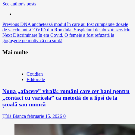
See author's posts
Continue
Previous
DNA anchetează modul în care au fost cumpărate dozele
de vaccin anti-COVID din România. Suspiciuni de abuz în serviciu
Reading
Next
Discriminare în era Covid. O femeie a fost refuzată la
gogoșerie pe motiv că era surdă
Mai multe
Cotidian
Editoriale
Noua „afacere” virală: români care cer bani pentru
„contact cu varicela” ca metodă de a lipsi de la
școală sau muncă
Țîrlă Bianca
februarie 15, 2026
0