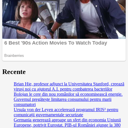
Recente
Brian Hie, profesor adjunct la Universitatea Stanford, creează
viruși noi cu ajutorul A.I. pentru combaterea bacteriilor
Bolojan le cere din nou românilor să economisească energie.
Guvernul pregătește limitarea consumului pentru marii
consumatori
Ursula von der Leyen accelerează programul IRIS² pentru
comunicații guvernamentale securizate
Germania generează aproape un sfert din economia Uniunii
Europene, potrivit Eurostat. PIB-ul României ajunge la 380