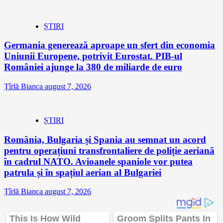
ȘTIRI
Germania generează aproape un sfert din economia
Uniunii Europene, potrivit Eurostat. PIB-ul
României ajunge la 380 de miliarde de euro
Țîrlă Bianca
august 7, 2026
ȘTIRI
România, Bulgaria și Spania au semnat un acord
pentru operațiuni transfrontaliere de poliție aeriană
în cadrul NATO. Avioanele spaniole vor putea
patrula și în spațiul aerian al Bulgariei
Țîrlă Bianca
august 7, 2026