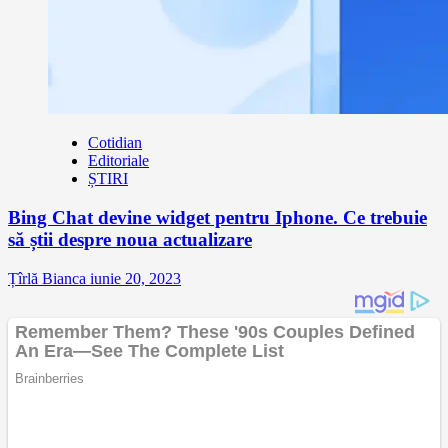
Cotidian
Editoriale
ȘTIRI
Bing Chat devine widget pentru Iphone. Ce trebuie
să știi despre noua actualizare
Țîrlă Bianca
iunie 20, 2023