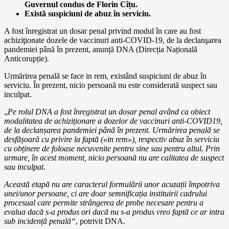
Guvernul condus de Florin Cîțu.
Există suspiciuni de abuz în serviciu.
A fost înregistrat un dosar penal privind modul în care au fost
achiziţionate dozele de vaccinuri anti-COVID-19, de la declanşarea
pandemiei până în prezent, anunță DNA (Direcția Națională
Anticorupție).
Urmărirea penală se face in rem, existând suspiciuni de abuz în
serviciu. În prezent, nicio persoană nu este considerată suspect sau
inculpat.
„
Pe rolul DNA a fost înregistrat un dosar penal având ca obiect
modalitatea de achiziționare a dozelor de vaccinuri anti-COVID19,
de la declanșarea pandemiei până în prezent. Urmărirea penală se
desfășoară cu privire la faptă («in rem»), respectiv abuz în serviciu
cu obținere de foloase necuvenite pentru sine sau pentru altul. Prin
urmare, în acest moment, nicio persoană nu are calitatea de suspect
sau inculpat.
Această etapă nu are caracterul formulării unor acuzații împotriva
unei/unor persoane, ci are doar semnificația instituirii cadrului
procesual care permite strângerea de probe necesare pentru a
evalua dacă s-a produs ori dacă nu s-a produs vreo faptă ce ar intra
sub incidență penală“
, potrivit DNA.