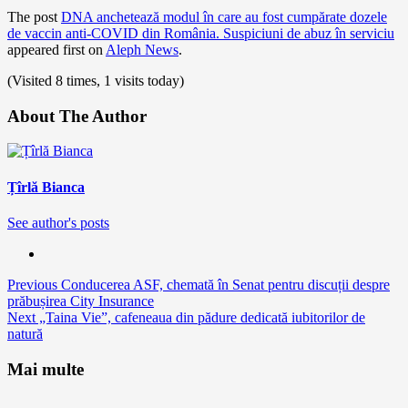
The post
DNA anchetează modul în care au fost cumpărate dozele
de vaccin anti-COVID din România. Suspiciuni de abuz în serviciu
appeared first on
Aleph News
.
(Visited 8 times, 1 visits today)
About The Author
Țîrlă Bianca
See author's posts
Continue
Previous
Conducerea ASF, chemată în Senat pentru discuții despre
prăbușirea City Insurance
Reading
Next
„Taina Vie”, cafeneaua din pădure dedicată iubitorilor de
natură
Mai multe