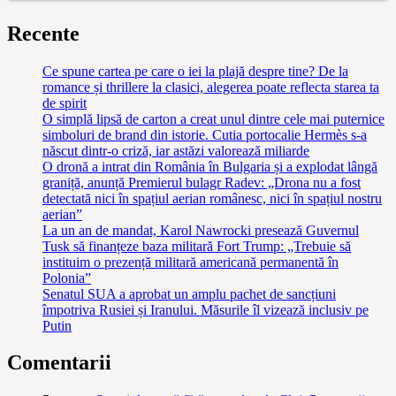
Recente
Ce spune cartea pe care o iei la plajă despre tine? De la
romance și thrillere la clasici, alegerea poate reflecta starea ta
de spirit
O simplă lipsă de carton a creat unul dintre cele mai puternice
simboluri de brand din istorie. Cutia portocalie Hermès s-a
născut dintr-o criză, iar astăzi valorează miliarde
O dronă a intrat din România în Bulgaria și a explodat lângă
graniță, anunță Premierul bulagr Radev: „Drona nu a fost
detectată nici în spațiul aerian românesc, nici în spațiul nostru
aerian”
La un an de mandat, Karol Nawrocki presează Guvernul
Tusk să finanțeze baza militară Fort Trump: „Trebuie să
instituim o prezență militară americană permanentă în
Polonia”
Senatul SUA a aprobat un amplu pachet de sancțiuni
împotriva Rusiei și Iranului. Măsurile îl vizează inclusiv pe
Putin
Comentarii