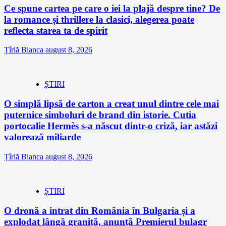
Ce spune cartea pe care o iei la plajă despre tine? De
la romance și thrillere la clasici, alegerea poate
reflecta starea ta de spirit
Țîrlă Bianca
august 8, 2026
ȘTIRI
O simplă lipsă de carton a creat unul dintre cele mai
puternice simboluri de brand din istorie. Cutia
portocalie Hermès s-a născut dintr-o criză, iar astăzi
valorează miliarde
Țîrlă Bianca
august 8, 2026
ȘTIRI
O dronă a intrat din România în Bulgaria și a
explodat lângă graniță, anunță Premierul bulagr