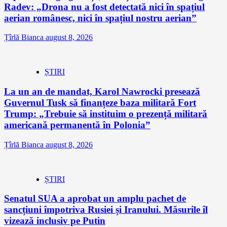
Radev: „Drona nu a fost detectată nici în spațiul
aerian românesc, nici în spațiul nostru aerian”
Țîrlă Bianca
august 8, 2026
ȘTIRI
La un an de mandat, Karol Nawrocki presează
Guvernul Tusk să finanțeze baza militară Fort
Trump: „Trebuie să instituim o prezență militară
americană permanentă în Polonia”
Țîrlă Bianca
august 8, 2026
ȘTIRI
Senatul SUA a aprobat un amplu pachet de
sancțiuni împotriva Rusiei și Iranului. Măsurile îl
vizează inclusiv pe Putin