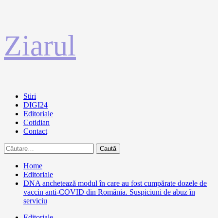
Sari
Ziarul
la
conținut
Primary
Stiri
Menu
DIGI24
Editoriale
Cotidian
Contact
Caută
după:
Home
Editoriale
DNA anchetează modul în care au fost cumpărate dozele de
vaccin anti-COVID din România. Suspiciuni de abuz în
serviciu
Editoriale