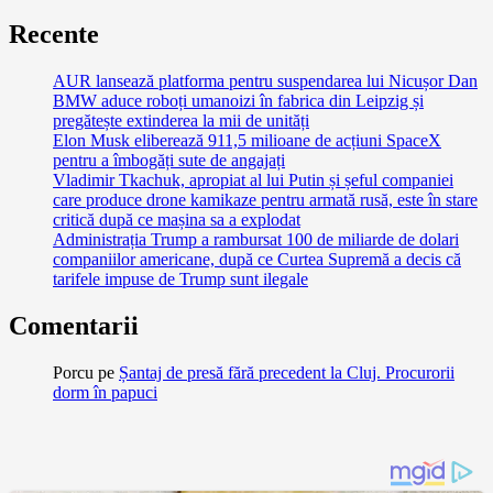
Recente
AUR lansează platforma pentru suspendarea lui Nicușor Dan
BMW aduce roboți umanoizi în fabrica din Leipzig și
pregătește extinderea la mii de unități
Elon Musk eliberează 911,5 milioane de acțiuni SpaceX
pentru a îmbogăți sute de angajați
Vladimir Tkachuk, apropiat al lui Putin și șeful companiei
care produce drone kamikaze pentru armată rusă, este în stare
critică după ce mașina sa a explodat
Administrația Trump a rambursat 100 de miliarde de dolari
companiilor americane, după ce Curtea Supremă a decis că
tarifele impuse de Trump sunt ilegale
Comentarii
Porcu
pe
Șantaj de presă fără precedent la Cluj. Procurorii
dorm în papuci