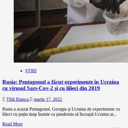
ȘTIRI
Rusia: Pentagonul a făcut experimente în Ucraina
cu virusul Sars-Cov-2 și cu lilieci din 2019
Țîrlă Bianca
martie 17, 2022
Rusia a acuzat Pentagonul, Georgia și Ucraina de experimente cu
lilieci cu puțin timp înainte ca pandemia să înceapă.Ucraina ar...
Read More