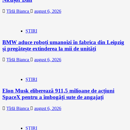
Țîrlă Bianca
august 6, 2026
ȘTIRI
BMW aduce roboți umanoizi în fabrica din Leipzig
și pregătește extinderea la mii de unități
Țîrlă Bianca
august 6, 2026
ȘTIRI
Elon Musk eliberează 911,5 milioane de acțiuni
SpaceX pentru a îmbogăți sute de angajați
Țîrlă Bianca
august 6, 2026
ȘTIRI