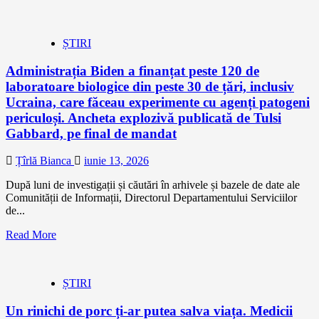
ȘTIRI
Administrația Biden a finanțat peste 120 de
laboratoare biologice din peste 30 de țări, inclusiv
Ucraina, care făceau experimente cu agenți patogeni
periculoși. Ancheta explozivă publicată de Tulsi
Gabbard, pe final de mandat
Țîrlă Bianca
iunie 13, 2026
După luni de investigații și căutări în arhivele și bazele de date ale
Comunității de Informații, Directorul Departamentului Serviciilor
de...
Read More
ȘTIRI
Un rinichi de porc ți-ar putea salva viața. Medicii