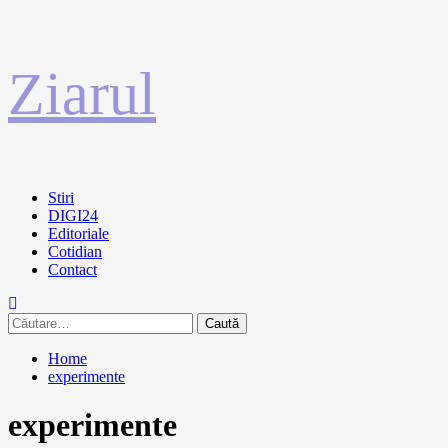
Sari
Ziarul
la
conținut
Primary
Stiri
Menu
DIGI24
Editoriale
Cotidian
Contact
Caută
după:
Home
experimente
experimente