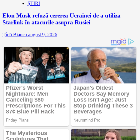
ȘTIRI
Elon Musk refuză cererea Ucrainei de a utiliza
Starlink în atacurile asupra Rusiei
Țîrlă Bianca
august 9, 2026