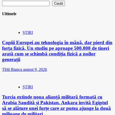
Caută
Ultimele
ȘTIRI
Copiii Europei au tehnologia în mână, dar pierd din
forța fizică. Un studiu pe aproape 500.000 de tineri
arată cum se schimbă condiția fizică a noilor
generații
Țîrlă Bianca
august 9, 2026
ȘTIRI
Turcia extinde noua alianță militară formată cu
Arabia Saudită și Pakistan. Ankara invită Egiptul
să se alăture unei forțe care ar putea ajunge la două
milioane de militari