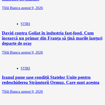
Țîrlă Bianca
august 9, 2026
ȘTIRI
David contra Goliat în industria fast-food. Cum
încearcă un primar din Franța să țină marile lanțuri
departe de oraș
Țîrlă Bianca
august 9, 2026
ȘTIRI
Iranul pune șase condiții Statelor Unite pentru
redeschiderea Strâmtorii Ormuz. Care sunt acestea
Țîrlă Bianca
august 9, 2026