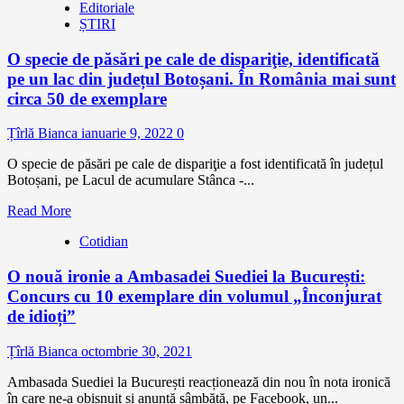
Editoriale
ȘTIRI
O specie de păsări pe cale de dispariţie, identificată
pe un lac din județul Botoșani. În România mai sunt
circa 50 de exemplare
Țîrlă Bianca
ianuarie 9, 2022
0
O specie de păsări pe cale de dispariţie a fost identificată în județul
Botoșani, pe Lacul de acumulare Stânca -...
Read More
Cotidian
O nouă ironie a Ambasadei Suediei la București:
Concurs cu 10 exemplare din volumul „Înconjurat
de idioți”
Țîrlă Bianca
octombrie 30, 2021
Ambasada Suediei la București reacționează din nou în nota ironică
în care ne-a obișnuit și anunță sâmbătă, pe Facebook, un...