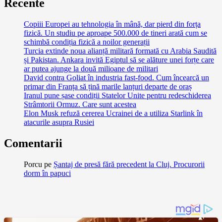
Recente
Copiii Europei au tehnologia în mână, dar pierd din forța
fizică. Un studiu pe aproape 500.000 de tineri arată cum se
schimbă condiția fizică a noilor generații
Turcia extinde noua alianță militară formată cu Arabia Saudită
și Pakistan. Ankara invită Egiptul să se alăture unei forțe care
ar putea ajunge la două milioane de militari
David contra Goliat în industria fast-food. Cum încearcă un
primar din Franța să țină marile lanțuri departe de oraș
Iranul pune șase condiții Statelor Unite pentru redeschiderea
Strâmtorii Ormuz. Care sunt acestea
Elon Musk refuză cererea Ucrainei de a utiliza Starlink în
atacurile asupra Rusiei
Comentarii
Porcu
pe
Șantaj de presă fără precedent la Cluj. Procurorii
dorm în papuci