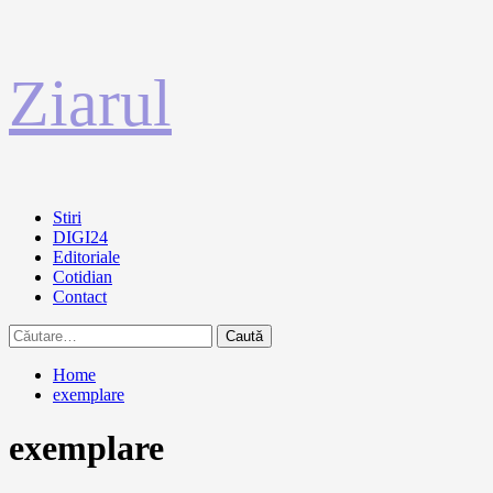
Sari
Ziarul
la
conținut
Primary
Stiri
Menu
DIGI24
Editoriale
Cotidian
Contact
Caută
după:
Home
exemplare
exemplare