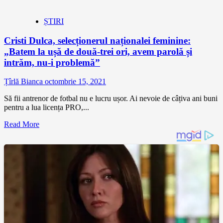
ȘTIRI
Cristi Dulca, selecționerul naționalei feminine:
„Batem la ușă de două-trei ori, avem parolă și
intrăm, nu-i problemă”
Țîrlă Bianca
octombrie 15, 2021
Să fii antrenor de fotbal nu e lucru ușor. Ai nevoie de câțiva ani buni
pentru a lua licența PRO,...
Read More