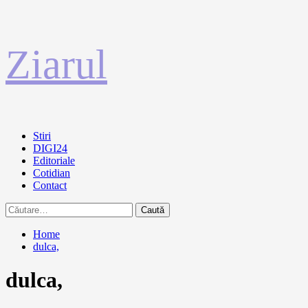
Sari
Ziarul
la
conținut
Primary
Stiri
Menu
DIGI24
Editoriale
Cotidian
Contact
Caută
după:
Home
dulca,
dulca,