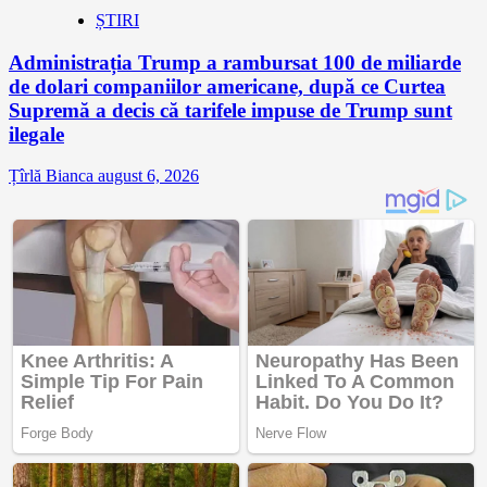
ȘTIRI
Administrația Trump a rambursat 100 de miliarde
de dolari companiilor americane, după ce Curtea
Supremă a decis că tarifele impuse de Trump sunt
ilegale
Țîrlă Bianca
august 6, 2026