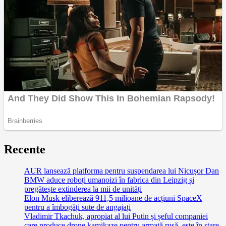
Recente
AUR lansează platforma pentru suspendarea lui Nicușor Dan
BMW aduce roboți umanoizi în fabrica din Leipzig și
pregătește extinderea la mii de unități
Elon Musk eliberează 911,5 milioane de acțiuni SpaceX
pentru a îmbogăți sute de angajați
Vladimir Tkachuk, apropiat al lui Putin și șeful companiei
care produce drone kamikaze pentru armată rusă, este în stare