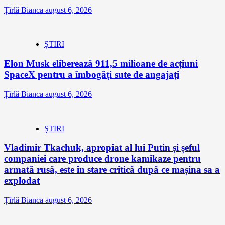
Țîrlă Bianca
august 6, 2026
ȘTIRI
Elon Musk eliberează 911,5 milioane de acțiuni
SpaceX pentru a îmbogăți sute de angajați
Țîrlă Bianca
august 6, 2026
ȘTIRI
Vladimir Tkachuk, apropiat al lui Putin și șeful
companiei care produce drone kamikaze pentru
armată rusă, este în stare critică după ce mașina sa a
explodat
Țîrlă Bianca
august 6, 2026