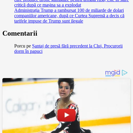
critică după ce mașina sa a explodat
Administrația Trump a rambursat 100 de miliarde de dolari
companiilor americane, după ce Curtea Supremă a decis că
tarifele impuse de Trump sunt ilegale
Comentarii
Porcu
pe
Șantaj de presă fără precedent la Cluj. Procurorii
dorm în papuci