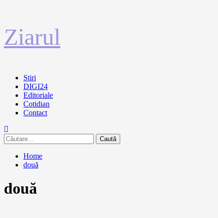
Sari
Ziarul
la
conținut
Primary
Stiri
Menu
DIGI24
Editoriale
Cotidian
Contact
Caută
după:
Home
două
două