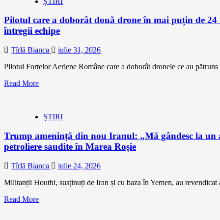
ȘTIRI
Pilotul care a doborât două drone în mai puțin de 24 de
întregii echipe
Țîrlă Bianca
iulie 31, 2026
Pilotul Forțelor Aeriene Române care a doborât dronele ce au pătruns în
Read More
ȘTIRI
Trump amenință din nou Iranul: „Mă gândesc la un ata
petroliere saudite în Marea Roșie
Țîrlă Bianca
iulie 24, 2026
Militanții Houthi, susținuți de Iran și cu baza în Yemen, au revendicat a
Read More