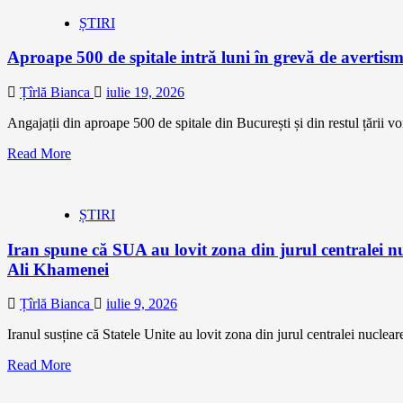
ȘTIRI
Aproape 500 de spitale intră luni în grevă de avertis
Țîrlă Bianca
iulie 19, 2026
Angajații din aproape 500 de spitale din București și din restul țării vor 
Read More
ȘTIRI
Iran spune că SUA au lovit zona din jurul centralei n
Ali Khamenei
Țîrlă Bianca
iulie 9, 2026
Iranul susține că Statele Unite au lovit zona din jurul centralei nuclear
Read More