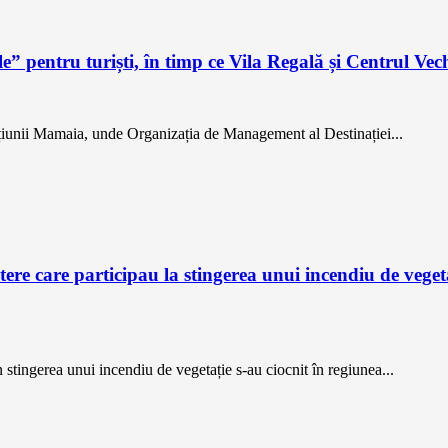
pentru turiști, în timp ce Vila Regală și Centrul Vech
tațiunii Mamaia, unde Organizația de Management al Destinației...
re care participau la stingerea unui incendiu de vegeta
tingerea unui incendiu de vegetație s-au ciocnit în regiunea...