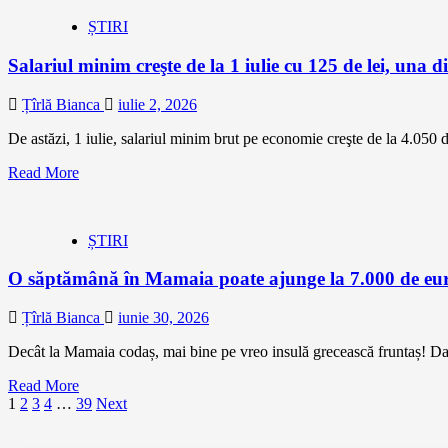
ȘTIRI
Salariul minim creşte de la 1 iulie cu 125 de lei, una d
Țîrlă Bianca
iulie 2, 2026
De astăzi, 1 iulie, salariul minim brut pe economie creşte de la 4.050 de
Read More
ȘTIRI
O săptămână în Mamaia poate ajunge la 7.000 de euro
Țîrlă Bianca
iunie 30, 2026
Decât la Mamaia codaș, mai bine pe vreo insulă grecească fruntaș! Dacă
Read More
Paginație
1
2
3
4
…
39
Next
articole