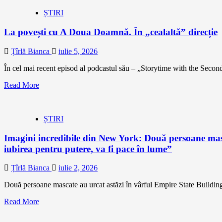
ȘTIRI
La povești cu A Doua Doamnă. În „cealaltă” direcție
Țîrlă Bianca
iulie 5, 2026
În cel mai recent episod al podcastul său – „Storytime with the Se
Read More
ȘTIRI
Imagini incredibile din New York: Două persoane masc
iubirea pentru putere, va fi pace în lume”
Țîrlă Bianca
iulie 2, 2026
Două persoane mascate au urcat astăzi în vârful Empire State Buildin
Read More