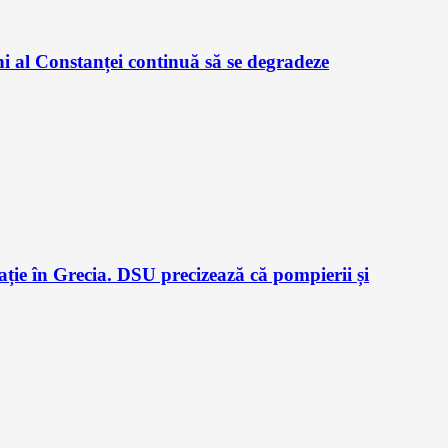
i al Constanței continuă să se degradeze
ție în Grecia. DSU precizează că pompierii și