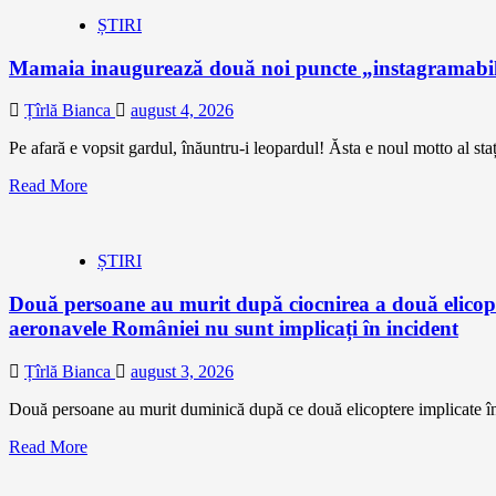
ȘTIRI
Mamaia inaugurează două noi puncte „instagramabile” 
Țîrlă Bianca
august 4, 2026
Pe afară e vopsit gardul, înăuntru-i leopardul! Ăsta e noul motto al s
Read More
ȘTIRI
Două persoane au murit după ciocnirea a două elicopte
aeronavele României nu sunt implicați în incident
Țîrlă Bianca
august 3, 2026
Două persoane au murit duminică după ce două elicoptere implicate în s
Read More