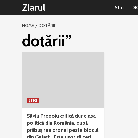
Sari
Ziarul
Stiri
DI
la
conținut
HOME
DOTĂRII”
dotării”
ȘTIRI
Silviu Predoiu critică dur clasa
politică din România, după
prăbușirea dronei peste blocul
din Galați: „Este ușor să ceri