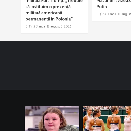
militară Fort Trump: „Trebuie
Măsurile îl vizeaz
să instituim o prezență
Putin
militară americană
Țîrlă Bianca
august
permanentă în Polonia”
Țîrlă Bianca
august 8, 2026