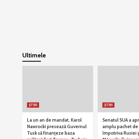
Ultimele
ȘTIRI
ȘTIRI
La un an de mandat, Karol
Senatul SUA a ap
Nawrocki presează Guvernul
amplu pachet de 
Tusk să finanțeze baza
împotriva Rusiei ș