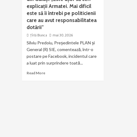
explicații Armatei. Mai dificil
este să îi întrebi pe politicienii
care au avut responsabilitatea
dotării”
Țîrlă Bianca
mai 30, 2026
Silviu Predoiu, Președintele PLAN și
General (R) SIE, comentează, într-o
postare pe Facebook, incidentul care
a luat prin surprindere toată...
Read More