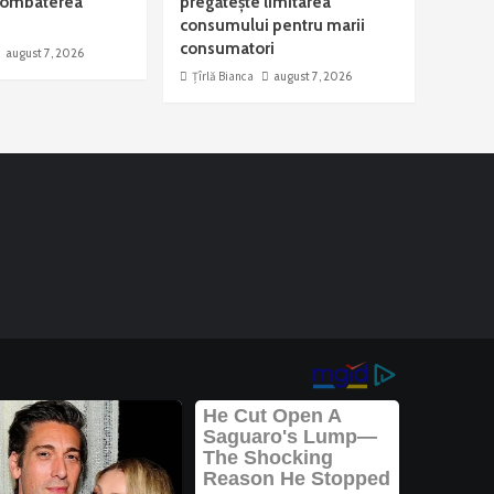
 combaterea
pregătește limitarea
consumului pentru marii
consumatori
august 7, 2026
Țîrlă Bianca
august 7, 2026