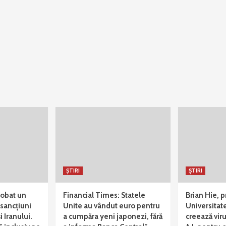
ȘTIRI
ȘTIRI
robat un
Financial Times: Statele
Brian Hie, p
sancțiuni
Unite au vândut euro pentru
Universitat
i Iranului.
a cumpăra yeni japonezi, fără
creează viru