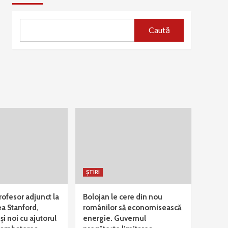
Caută
ȘTIRI
rofesor adjunct la
Bolojan le cere din nou
ea Stanford,
românilor să economisească
și noi cu ajutorul
energie. Guvernul