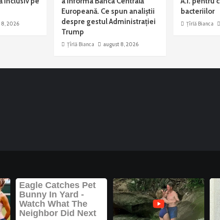
ă inclusiv pe
a informa Banca Centrală
A.I. pentru
Europeană. Ce spun analiștii
bacteriilor
despre gestul Administrației
 8, 2026
Țîrlă Bianca
Trump
Țîrlă Bianca
august 8, 2026