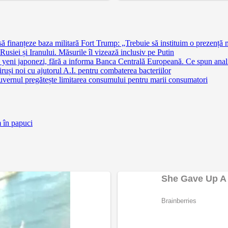
finanțeze baza militară Fort Trump: „Trebuie să instituim o prezență 
siei și Iranului. Măsurile îl vizează inclusiv pe Putin
 yeni japonezi, fără a informa Banca Centrală Europeană. Ce spun anali
ruși noi cu ajutorul A.I. pentru combaterea bacteriilor
uvernul pregătește limitarea consumului pentru marii consumatori
m în papuci