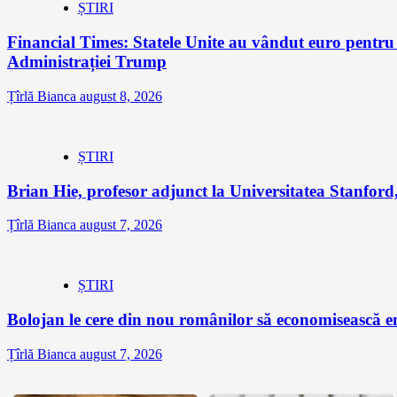
ȘTIRI
Financial Times: Statele Unite au vândut euro pentru
Administrației Trump
Țîrlă Bianca
august 8, 2026
ȘTIRI
Brian Hie, profesor adjunct la Universitatea Stanford,
Țîrlă Bianca
august 7, 2026
ȘTIRI
Bolojan le cere din nou românilor să economisească e
Țîrlă Bianca
august 7, 2026