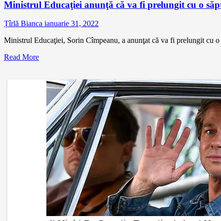
Ministrul Educaţiei anunţă că va fi prelungit cu o s
Țîrlă Bianca
ianuarie 31, 2022
Ministrul Educaţiei, Sorin Cîmpeanu, a anunţat că va fi prelungit cu 
Read More