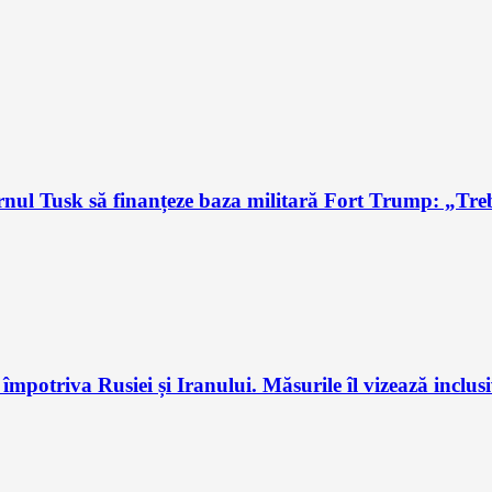
l Tusk să finanțeze baza militară Fort Trump: „Trebu
potriva Rusiei și Iranului. Măsurile îl vizează inclus