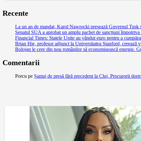
Recente
La un an de mandat, Karol Nawrocki presează Guvernul Tusk să 
Senatul SUA a aprobat un amplu pachet de sancțiuni împotriva Ru
Financial Times: Statele Unite au vândut euro pentru a cumpăra
Brian Hie, profesor adjunct la Universitatea Stanford, creează vi
Bolojan le cere din nou românilor să economisească energie. G
Comentarii
Porcu
pe
Șantaj de presă fără precedent la Cluj. Procurorii dor