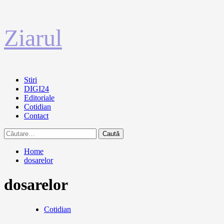
Sari
Ziarul
la
conținut
Primary
Stiri
Menu
DIGI24
Editoriale
Cotidian
Contact
Caută
după:
Home
dosarelor
dosarelor
Cotidian