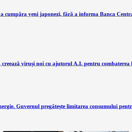
 a cumpăra yeni japonezi, fără a informa Banca Centra
 creează viruși noi cu ajutorul A.I. pentru combaterea 
nergie. Guvernul pregătește limitarea consumului pent