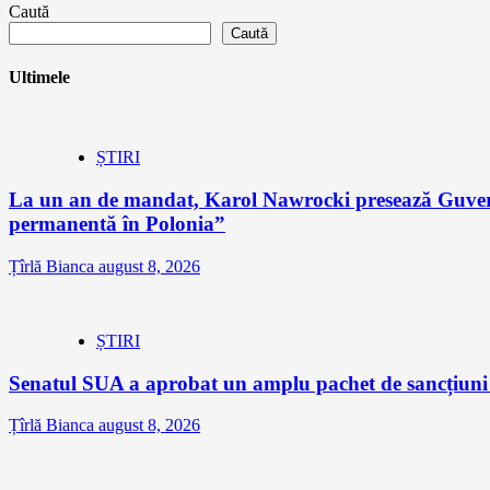
Caută
Caută
Ultimele
ȘTIRI
La un an de mandat, Karol Nawrocki presează Guvernu
permanentă în Polonia”
Țîrlă Bianca
august 8, 2026
ȘTIRI
Senatul SUA a aprobat un amplu pachet de sancțiuni îm
Țîrlă Bianca
august 8, 2026