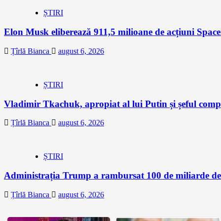
ȘTIRI
Elon Musk eliberează 911,5 milioane de acțiuni Space
Țîrlă Bianca
august 6, 2026
ȘTIRI
Vladimir Tkachuk, apropiat al lui Putin și șeful comp
Țîrlă Bianca
august 6, 2026
ȘTIRI
Administrația Trump a rambursat 100 de miliarde de 
Țîrlă Bianca
august 6, 2026