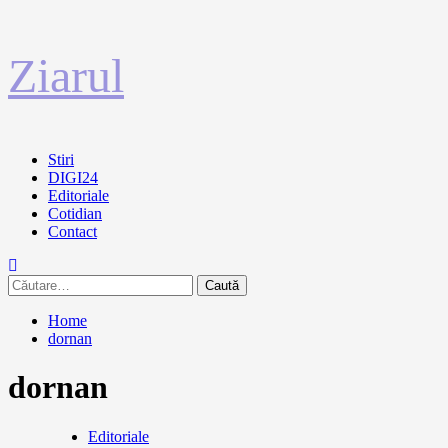
Sari
Ziarul
la
conținut
Primary
Stiri
Menu
DIGI24
Editoriale
Cotidian
Contact
Caută
după:
Home
dornan
dornan
Editoriale