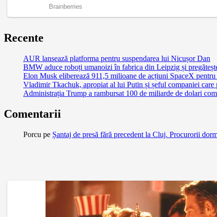
Recente
AUR lansează platforma pentru suspendarea lui Nicușor Dan
BMW aduce roboți umanoizi în fabrica din Leipzig și pregătește 
Elon Musk eliberează 911,5 milioane de acțiuni SpaceX pentru 
Vladimir Tkachuk, apropiat al lui Putin și șeful companiei care
Administrația Trump a rambursat 100 de miliarde de dolari comp
Comentarii
Porcu
pe
Șantaj de presă fără precedent la Cluj. Procurorii dor