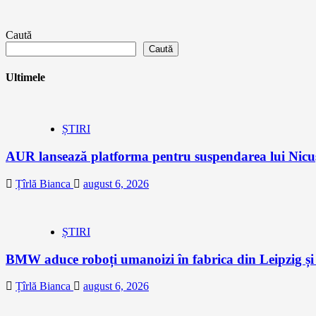
Caută
Caută
Ultimele
ȘTIRI
AUR lansează platforma pentru suspendarea lui Nic
Țîrlă Bianca
august 6, 2026
ȘTIRI
BMW aduce roboți umanoizi în fabrica din Leipzig și p
Țîrlă Bianca
august 6, 2026