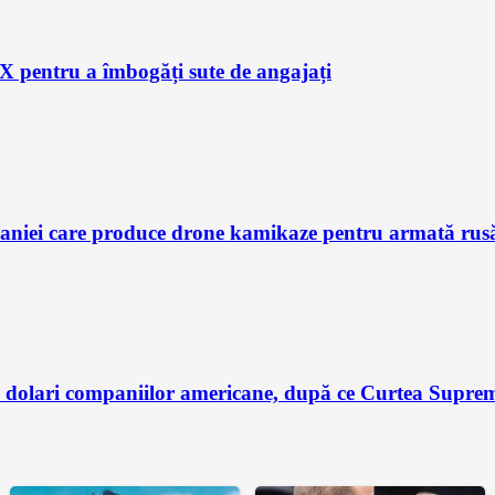
X pentru a îmbogăți sute de angajați
aniei care produce drone kamikaze pentru armată rusă, 
dolari companiilor americane, după ce Curtea Supremă 