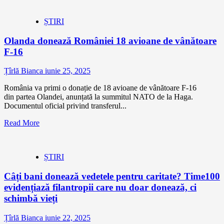
ȘTIRI
Olanda donează României 18 avioane de vânătoare
F-16
Țîrlă Bianca
iunie 25, 2025
România va primi o donație de 18 avioane de vânătoare F-16
din partea Olandei, anunțată la summitul NATO de la Haga.
Documentul oficial privind transferul...
Read More
ȘTIRI
Câți bani donează vedetele pentru caritate? Time100
evidențiază filantropii care nu doar donează, ci
schimbă vieți
Țîrlă Bianca
iunie 22, 2025