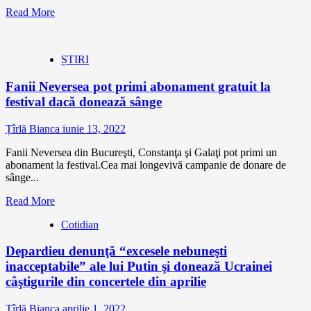
Read More
ȘTIRI
Fanii Neversea pot primi abonament gratuit la
festival dacă donează sânge
Țîrlă Bianca
iunie 13, 2022
Fanii Neversea din Bucureşti, Constanţa şi Galaţi pot primi un
abonament la festival.Cea mai longevivă campanie de donare de
sânge...
Read More
Cotidian
Depardieu denunţă “excesele nebuneşti
inacceptabile” ale lui Putin şi donează Ucrainei
câştigurile din concertele din aprilie
Țîrlă Bianca
aprilie 1, 2022