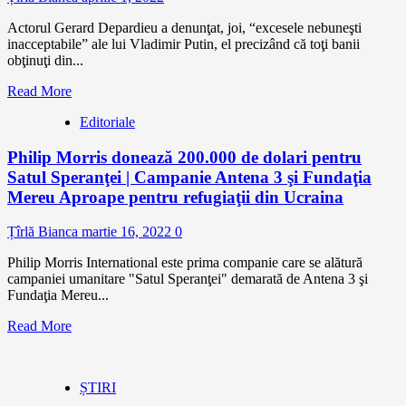
Actorul Gerard Depardieu a denunţat, joi, “excesele nebuneşti
inacceptabile” ale lui Vladimir Putin, el precizând că toţi banii
obţinuţi din...
Read More
Editoriale
Philip Morris donează 200.000 de dolari pentru
Satul Speranţei | Campanie Antena 3 şi Fundaţia
Mereu Aproape pentru refugiaţii din Ucraina
Țîrlă Bianca
martie 16, 2022
0
Philip Morris International este prima companie care se alătură
campaniei umanitare "Satul Speranţei" demarată de Antena 3 şi
Fundaţia Mereu...
Read More
ȘTIRI