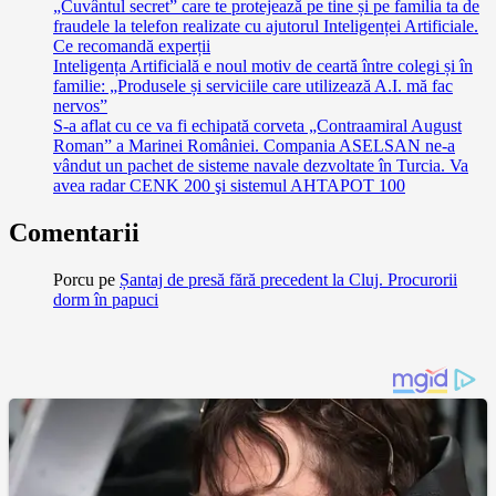
„Cuvântul secret” care te protejează pe tine și pe familia ta de
fraudele la telefon realizate cu ajutorul Inteligenței Artificiale.
Ce recomandă experții
Inteligența Artificială e noul motiv de ceartă între colegi și în
familie: „Produsele și serviciile care utilizează A.I. mă fac
nervos”
S-a aflat cu ce va fi echipată corveta „Contraamiral August
Roman” a Marinei României. Compania ASELSAN ne-a
vândut un pachet de sisteme navale dezvoltate în Turcia. Va
avea radar CENK 200 şi sistemul AHTAPOT 100
Comentarii
Porcu
pe
Șantaj de presă fără precedent la Cluj. Procurorii
dorm în papuci