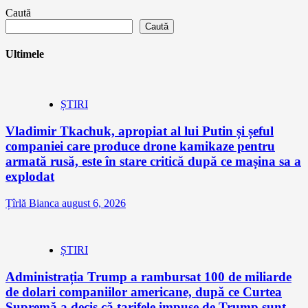
Caută
Caută
Ultimele
ȘTIRI
Vladimir Tkachuk, apropiat al lui Putin și șeful
companiei care produce drone kamikaze pentru
armată rusă, este în stare critică după ce mașina sa a
explodat
Țîrlă Bianca
august 6, 2026
ȘTIRI
Administrația Trump a rambursat 100 de miliarde
de dolari companiilor americane, după ce Curtea
Supremă a decis că tarifele impuse de Trump sunt