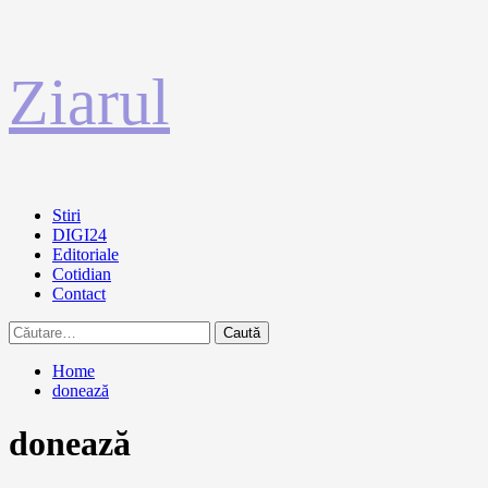
Sari
Ziarul
la
conținut
Primary
Stiri
Menu
DIGI24
Editoriale
Cotidian
Contact
Caută
după:
Home
donează
donează