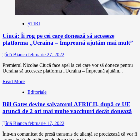
ȘTIRI
Ciucă: Îi rog pe cei care donează să acceseze
platforma „Ucraina – Împreună ajutăm mai mult”
Țîrlă Bianca
februarie 27, 2022
Premierul Nicolae Ciucă face apel la cei care vor să doneze pentru
Ucraina să acceseze platforma „Ucraina – Împreună ajutăm...
Read More
Editoriale
Bill Gates devine salvatorul AFRICII, după ce UE
aruncă de 2 ori mai multe vaccinuri decât donează
Țîrlă Bianca
februarie 17, 2022
Într-un comunicat de presă transmis de alianţă se precizează că vor fi
aruncate 55 de milioane de doze de vaccin...