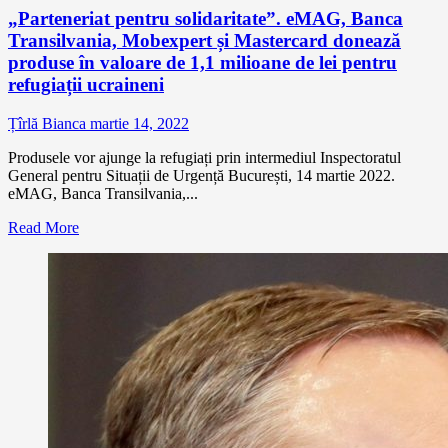
„Parteneriat pentru solidaritate”. eMAG, Banca
Transilvania, Mobexpert și Mastercard donează
produse în valoare de 1,1 milioane de lei pentru
refugiații ucraineni
Țîrlă Bianca
martie 14, 2022
Produsele vor ajunge la refugiați prin intermediul Inspectoratul
General pentru Situații de Urgență București, 14 martie 2022.
eMAG, Banca Transilvania,...
Read More