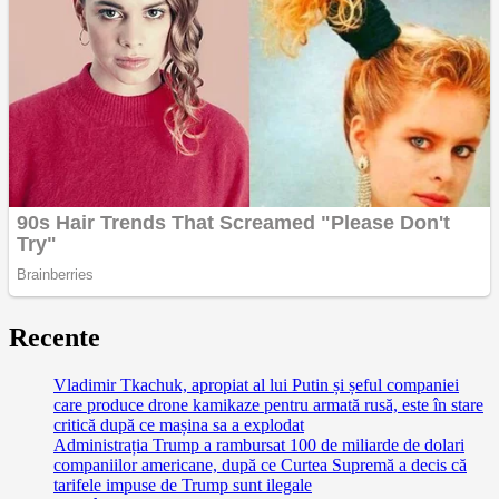
Recente
Vladimir Tkachuk, apropiat al lui Putin și șeful companiei
care produce drone kamikaze pentru armată rusă, este în stare
critică după ce mașina sa a explodat
Administrația Trump a rambursat 100 de miliarde de dolari
companiilor americane, după ce Curtea Supremă a decis că
tarifele impuse de Trump sunt ilegale