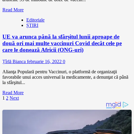
Read More
Editoriale
ȘTIRI
UE va arunca până la sfârșitul lunii aproape de
două ori mai multe vaccinuri Covid decât cele pe
care le donează Africii (ONG-uri)
Țîrlă Bianca
februarie 16, 2022
0
Alianţa Populară pentru Vaccinuri, o platformă de organizaţii
favorabile unui acces universal la medicamente, a denunţat că până
la sfârşitul...
Read More
Paginație
1
2
Next
articole