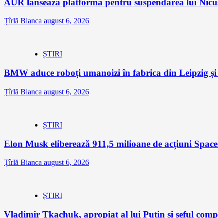
AUR lansează platforma pentru suspendarea lui Nic
Țîrlă Bianca
august 6, 2026
ȘTIRI
BMW aduce roboți umanoizi în fabrica din Leipzig și p
Țîrlă Bianca
august 6, 2026
ȘTIRI
Elon Musk eliberează 911,5 milioane de acțiuni Space
Țîrlă Bianca
august 6, 2026
ȘTIRI
Vladimir Tkachuk, apropiat al lui Putin și șeful comp