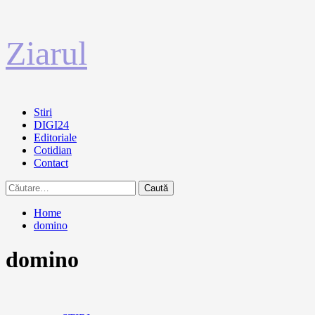
Sari
Ziarul
la
conținut
Primary
Stiri
Menu
DIGI24
Editoriale
Cotidian
Contact
Caută
după:
Home
domino
domino