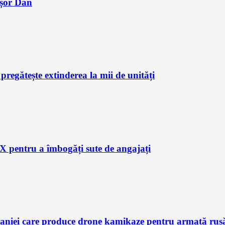
ușor Dan
regătește extinderea la mii de unități
X pentru a îmbogăți sute de angajați
aniei care produce drone kamikaze pentru armată rusă, 