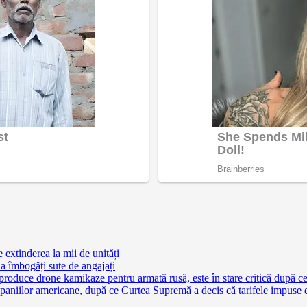
extinderea la mii de unități
a îmbogăți sute de angajați
 produce drone kamikaze pentru armată rusă, este în stare critică după c
aniilor americane, după ce Curtea Supremă a decis că tarifele impuse 