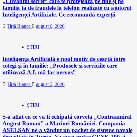
„Cuvântul secret” care te protejează pe tine și pe
familia ta de fraudele la telefon realizate cu ajutorul
Inteligenței Artificiale. Ce recomandă experții
Țîrlă Bianca
august 6, 2026
ȘTIRI
Inteligența Artificială e noul motiv de ceartă între
colegi și în familie: „Produsele și serviciile care
utilizează A.I. mă fac nervos”
Țîrlă Bianca
august 5, 2026
ȘTIRI
S-a aflat cu ce va fi echipată corveta „Contraamiral
August Roman” a Marinei României. Compania
ASELSAN ne-a vândut un pachet de sisteme navale
dezvoltate în Turcia. Va avea radar CENK 200 şi