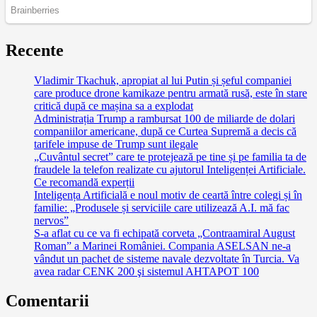
Recente
Vladimir Tkachuk, apropiat al lui Putin și șeful companiei
care produce drone kamikaze pentru armată rusă, este în stare
critică după ce mașina sa a explodat
Administrația Trump a rambursat 100 de miliarde de dolari
companiilor americane, după ce Curtea Supremă a decis că
tarifele impuse de Trump sunt ilegale
„Cuvântul secret” care te protejează pe tine și pe familia ta de
fraudele la telefon realizate cu ajutorul Inteligenței Artificiale.
Ce recomandă experții
Inteligența Artificială e noul motiv de ceartă între colegi și în
familie: „Produsele și serviciile care utilizează A.I. mă fac
nervos”
S-a aflat cu ce va fi echipată corveta „Contraamiral August
Roman” a Marinei României. Compania ASELSAN ne-a
vândut un pachet de sisteme navale dezvoltate în Turcia. Va
avea radar CENK 200 şi sistemul AHTAPOT 100
Comentarii