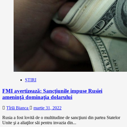
ȘTIRI
FMI avertizează: Sancţiunile impuse Rusiei
ameninţă dominaţia dolarului
Țîrlă Bianca
martie 31, 2022
Rusia a fost lovită de o multitudine de sancţiuni din partea Statelor
Unite şi a aliaţilor săi pentru invazia din...