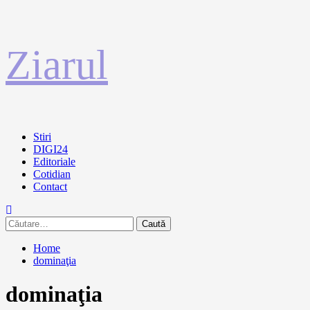
Sari
Ziarul
la
conținut
Primary
Stiri
Menu
DIGI24
Editoriale
Cotidian
Contact
Caută
după:
Home
dominaţia
dominaţia